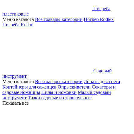
Погреба
пластиковые
Меню каталога
Все тоавары категории
Погреб Rodlex
Погреба Kellari
Садовый
инструмент
Меню каталога
Все тоавары категории
Лопаты для снега
Контейнеры для саженцев
Опрыскиватели
Секаторы и
садовые ножницы
Пилы и ножовки
Малый садовый
инструмент
Тачки садовые и строительные
Показать все