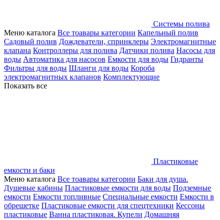
Системы полива
Меню каталога
Все тоавары категории
Капельный полив
Садовый полив
Дождеватели, спринклеры
Электромагнитные
клапана
Контроллеры для полива
Датчики полива
Насосы для
воды
Автоматика для насосов
Емкости для воды
Гидранты
Фильтры для воды
Шланги для воды
Короба
электромагнитных клапанов
Комплектующие
Показать все
Пластиковые
емкости и баки
Меню каталога
Все тоавары категории
Баки для душа.
Душевые кабины
Пластиковые емкости для воды
Подземные
емкости
Емкости топливные
Специальные емкости
Емкости в
обрешетке
Пластиковые емкости для спецтехники
Кессоны
пластиковые
Ванна пластиковая. Купели
Домашняя