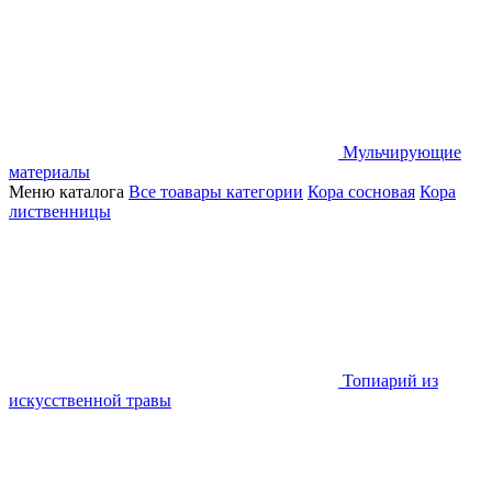
Мульчирующие
материалы
Меню каталога
Все тоавары категории
Кора сосновая
Кора
лиственницы
Топиарий из
искусственной травы