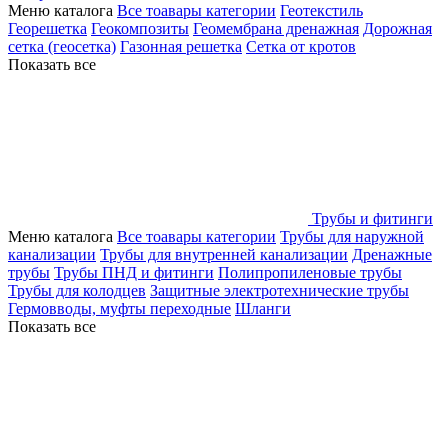
Меню каталога
Все тоавары категории
Геотекстиль
Георешетка
Геокомпозиты
Геомембрана дренажная
Дорожная
сетка (геосетка)
Газонная решетка
Сетка от кротов
Показать все
Трубы и фитинги
Меню каталога
Все тоавары категории
Трубы для наружной
канализации
Трубы для внутренней канализации
Дренажные
трубы
Трубы ПНД и фитинги
Полипропиленовые трубы
Трубы для колодцев
Защитные электротехнические трубы
Гермовводы, муфты переходные
Шланги
Показать все