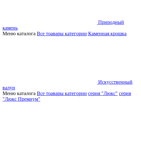
Природный
камень
Меню каталога
Все тоавары категории
Каменная крошка
Искусственный
валун
Меню каталога
Все тоавары категории
серия "Люкс"
серия
"Люкс Премиум"