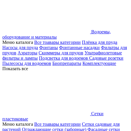
Водоемы,
оборудование и материалы
Меню каталога
Все тоавары категории
Плёнка для пруда
Насосы для пруда
Фонтаны
Фонтанные насадки
Фильтры для
прудов
Аэраторы
Скиммеры для прудов
Ультрафиолетовые
фильтры и лампы
Подсветка для водоемов
Садовые розетки
Пылесосы для водоемов
Биопрепараты
Комплектующие
Показать все
Сетки
пластиковые
Меню каталога
Все тоавары категории
Сетки садовые для
растений
Ограждающие сетки (заборные)
Фасадные сетки