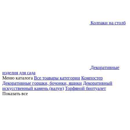
Колпаки на столб
Декоративные
изделия для сада
Меню каталога
Все тоавары категории
Компостер
Декоративные горшки, бочонки, ящики
Декоративный
искусственный камень (валун)
Торфяной биотуалет
Показать все