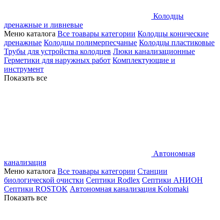
Колодцы
дренажные и ливневые
Меню каталога
Все тоавары категории
Колодцы конические
дренажные
Колодцы полимерпесчаные
Колодцы пластиковые
Трубы для устройства колодцев
Люки канализационные
Герметики для наружных работ
Комплектующие и
инструмент
Показать все
Автономная
канализация
Меню каталога
Все тоавары категории
Станции
биологической очистки
Септики Rodlex
Септики АНИОН
Септики ROSTOK
Автономная канализация Kolomaki
Показать все