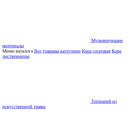
Мульчирующие
материалы
Меню каталога
Все тоавары категории
Кора сосновая
Кора
лиственницы
Топиарий из
искусственной травы