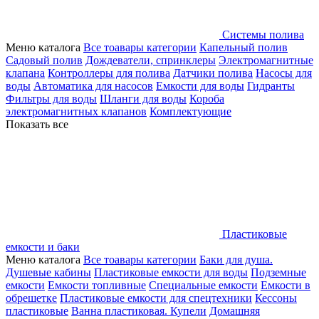
Системы полива
Меню каталога
Все тоавары категории
Капельный полив
Садовый полив
Дождеватели, спринклеры
Электромагнитные
клапана
Контроллеры для полива
Датчики полива
Насосы для
воды
Автоматика для насосов
Емкости для воды
Гидранты
Фильтры для воды
Шланги для воды
Короба
электромагнитных клапанов
Комплектующие
Показать все
Пластиковые
емкости и баки
Меню каталога
Все тоавары категории
Баки для душа.
Душевые кабины
Пластиковые емкости для воды
Подземные
емкости
Емкости топливные
Специальные емкости
Емкости в
обрешетке
Пластиковые емкости для спецтехники
Кессоны
пластиковые
Ванна пластиковая. Купели
Домашняя