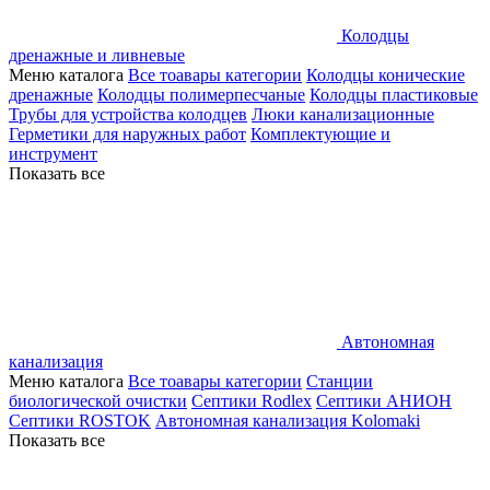
Колодцы
дренажные и ливневые
Меню каталога
Все тоавары категории
Колодцы конические
дренажные
Колодцы полимерпесчаные
Колодцы пластиковые
Трубы для устройства колодцев
Люки канализационные
Герметики для наружных работ
Комплектующие и
инструмент
Показать все
Автономная
канализация
Меню каталога
Все тоавары категории
Станции
биологической очистки
Септики Rodlex
Септики АНИОН
Септики ROSTOK
Автономная канализация Kolomaki
Показать все