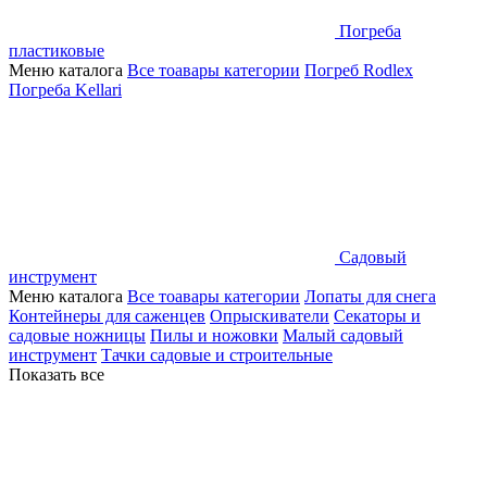
Погреба
пластиковые
Меню каталога
Все тоавары категории
Погреб Rodlex
Погреба Kellari
Садовый
инструмент
Меню каталога
Все тоавары категории
Лопаты для снега
Контейнеры для саженцев
Опрыскиватели
Секаторы и
садовые ножницы
Пилы и ножовки
Малый садовый
инструмент
Тачки садовые и строительные
Показать все