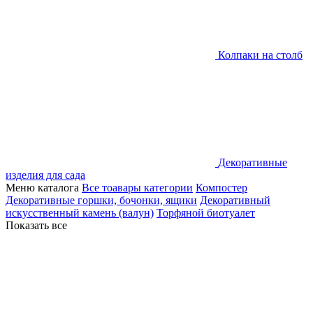
Колпаки на столб
Декоративные
изделия для сада
Меню каталога
Все тоавары категории
Компостер
Декоративные горшки, бочонки, ящики
Декоративный
искусственный камень (валун)
Торфяной биотуалет
Показать все