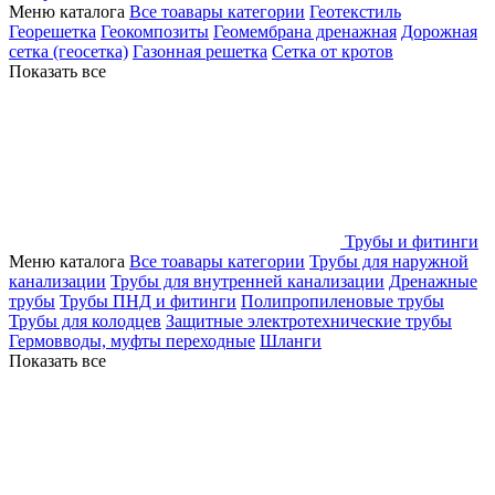
Меню каталога
Все тоавары категории
Геотекстиль
Георешетка
Геокомпозиты
Геомембрана дренажная
Дорожная
сетка (геосетка)
Газонная решетка
Сетка от кротов
Показать все
Трубы и фитинги
Меню каталога
Все тоавары категории
Трубы для наружной
канализации
Трубы для внутренней канализации
Дренажные
трубы
Трубы ПНД и фитинги
Полипропиленовые трубы
Трубы для колодцев
Защитные электротехнические трубы
Гермовводы, муфты переходные
Шланги
Показать все