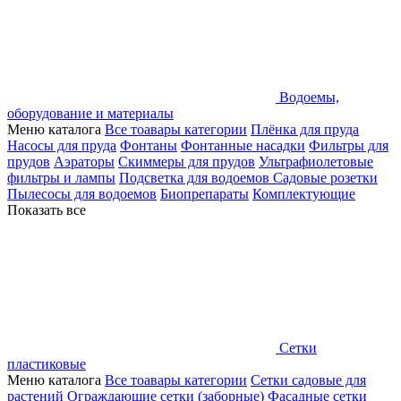
Водоемы,
оборудование и материалы
Меню каталога
Все тоавары категории
Плёнка для пруда
Насосы для пруда
Фонтаны
Фонтанные насадки
Фильтры для
прудов
Аэраторы
Скиммеры для прудов
Ультрафиолетовые
фильтры и лампы
Подсветка для водоемов
Садовые розетки
Пылесосы для водоемов
Биопрепараты
Комплектующие
Показать все
Сетки
пластиковые
Меню каталога
Все тоавары категории
Сетки садовые для
растений
Ограждающие сетки (заборные)
Фасадные сетки