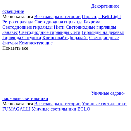
Декоративное
освещение
Меню каталога
Все тоавары категории
Гирлянда Belt-Light
Ретро гирлянда
Светодиодная гирлянда Бахрома
Светодиодные гирлянды Нити
Светодиодные гирлянды
Занавес
Светодиодные гирлянды Сети
Гирлянды на деревья
Гирлянда Сосульки
Клипсолайт
Дюралайт
Светодиодные
фигуры
Комплектующие
Показать все
Уличные садово-
парковые светильники
Меню каталога
Все тоавары категории
Уличные светильники
FUMAGALLI
Уличные светильники EGLO