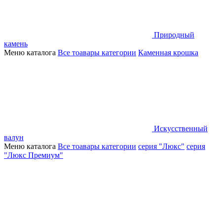
Природный
камень
Меню каталога
Все тоавары категории
Каменная крошка
Искусственный
валун
Меню каталога
Все тоавары категории
серия "Люкс"
серия
"Люкс Премиум"