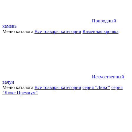
Природный
камень
Меню каталога
Все тоавары категории
Каменная крошка
Искусственный
валун
Меню каталога
Все тоавары категории
серия "Люкс"
серия
"Люкс Премиум"