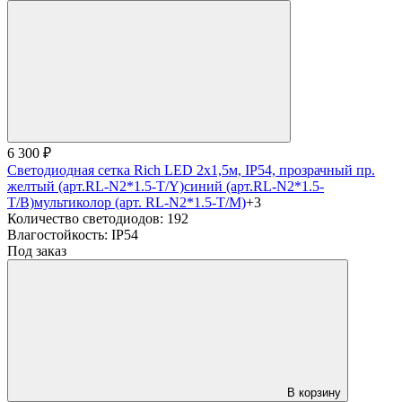
6 300 ₽
Светодиодная сетка Rich LED 2х1,5м, IP54, прозрачный пр.
желтый (арт.RL-N2*1.5-T/Y)
синий (арт.RL-N2*1.5-
T/B)
мультиколор (арт. RL-N2*1.5-T/M)
+3
Количество светодиодов:
192
Влагостойкость:
IP54
Под заказ
В корзину