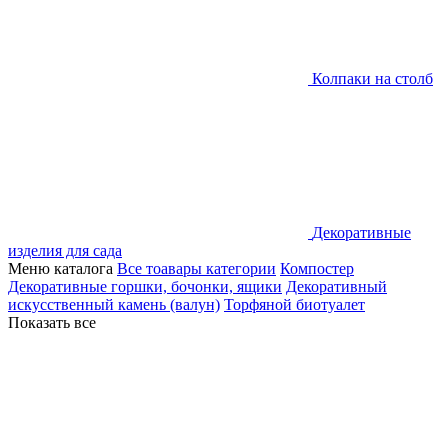
Колпаки на столб
Декоративные
изделия для сада
Меню каталога
Все тоавары категории
Компостер
Декоративные горшки, бочонки, ящики
Декоративный
искусственный камень (валун)
Торфяной биотуалет
Показать все