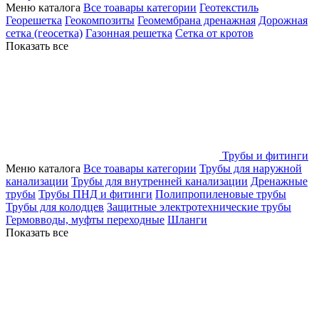
Меню каталога
Все тоавары категории
Геотекстиль
Георешетка
Геокомпозиты
Геомембрана дренажная
Дорожная
сетка (геосетка)
Газонная решетка
Сетка от кротов
Показать все
Трубы и фитинги
Меню каталога
Все тоавары категории
Трубы для наружной
канализации
Трубы для внутренней канализации
Дренажные
трубы
Трубы ПНД и фитинги
Полипропиленовые трубы
Трубы для колодцев
Защитные электротехнические трубы
Гермовводы, муфты переходные
Шланги
Показать все