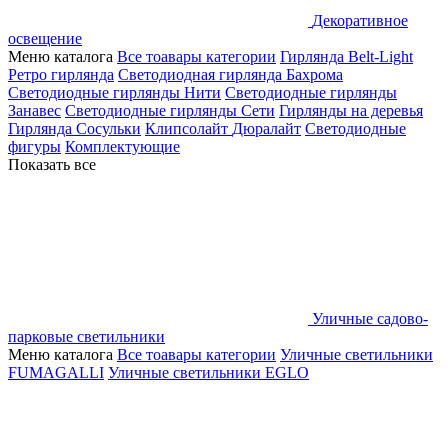
Декоративное
освещение
Меню каталога
Все тоавары категории
Гирлянда Belt-Light
Ретро гирлянда
Светодиодная гирлянда Бахрома
Светодиодные гирлянды Нити
Светодиодные гирлянды
Занавес
Светодиодные гирлянды Сети
Гирлянды на деревья
Гирлянда Сосульки
Клипсолайт
Дюралайт
Светодиодные
фигуры
Комплектующие
Показать все
Уличные садово-
парковые светильники
Меню каталога
Все тоавары категории
Уличные светильники
FUMAGALLI
Уличные светильники EGLO