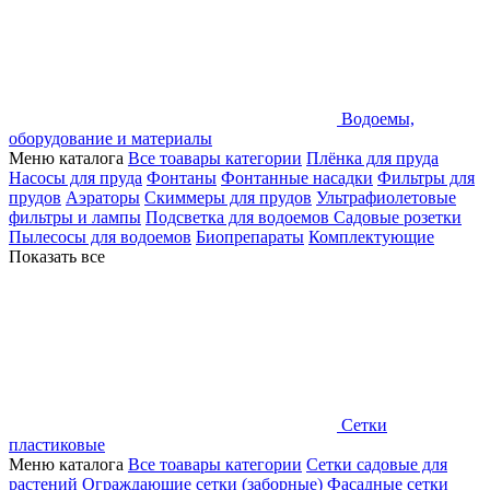
Водоемы,
оборудование и материалы
Меню каталога
Все тоавары категории
Плёнка для пруда
Насосы для пруда
Фонтаны
Фонтанные насадки
Фильтры для
прудов
Аэраторы
Скиммеры для прудов
Ультрафиолетовые
фильтры и лампы
Подсветка для водоемов
Садовые розетки
Пылесосы для водоемов
Биопрепараты
Комплектующие
Показать все
Сетки
пластиковые
Меню каталога
Все тоавары категории
Сетки садовые для
растений
Ограждающие сетки (заборные)
Фасадные сетки