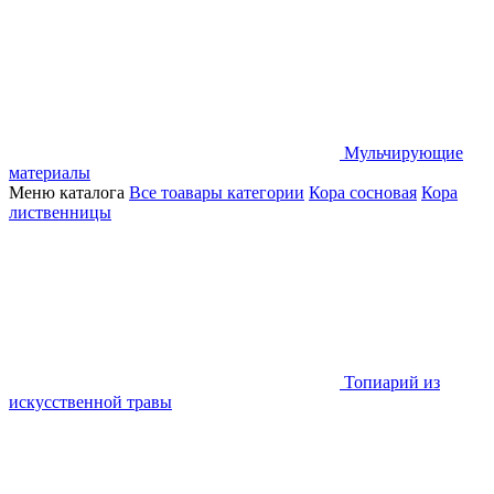
Мульчирующие
материалы
Меню каталога
Все тоавары категории
Кора сосновая
Кора
лиственницы
Топиарий из
искусственной травы