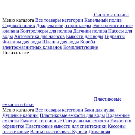
Системы полива
Меню каталога
Все тоавары категории
Капельный полив
Садовый полив
Дождеватели, спринклеры
Электромагнитные
клапана
Контроллеры для полива
Датчики полива
Насосы для
воды
Автоматика для насосов
Емкости для воды
Гидранты
Фильтры для воды
Шланги для воды
Короба
электромагнитных клапанов
Комплектующие
Показать все
Пластиковые
емкости и баки
Меню каталога
Все тоавары категории
Баки для душа.
Душевые кабины
Пластиковые емкости для воды
Подземные
емкости
Емкости топливные
Специальные емкости
Емкости в
обрешетке
Пластиковые емкости для спецтехники
Кессоны
пластиковые
Ванна пластиковая. Купели
Домашняя