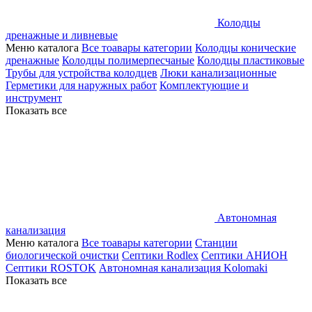
Колодцы
дренажные и ливневые
Меню каталога
Все тоавары категории
Колодцы конические
дренажные
Колодцы полимерпесчаные
Колодцы пластиковые
Трубы для устройства колодцев
Люки канализационные
Герметики для наружных работ
Комплектующие и
инструмент
Показать все
Автономная
канализация
Меню каталога
Все тоавары категории
Станции
биологической очистки
Септики Rodlex
Септики АНИОН
Септики ROSTOK
Автономная канализация Kolomaki
Показать все