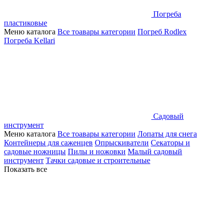
Погреба
пластиковые
Меню каталога
Все тоавары категории
Погреб Rodlex
Погреба Kellari
Садовый
инструмент
Меню каталога
Все тоавары категории
Лопаты для снега
Контейнеры для саженцев
Опрыскиватели
Секаторы и
садовые ножницы
Пилы и ножовки
Малый садовый
инструмент
Тачки садовые и строительные
Показать все