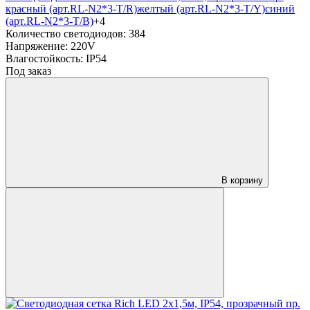
красный (арт.RL-N2*3-T/R)
желтый (арт.RL-N2*3-T/Y)
синий
(арт.RL-N2*3-T/B)
+4
Количество светодиодов:
384
Напряжение:
220V
Влагостойкость:
IP54
Под заказ
В корзину