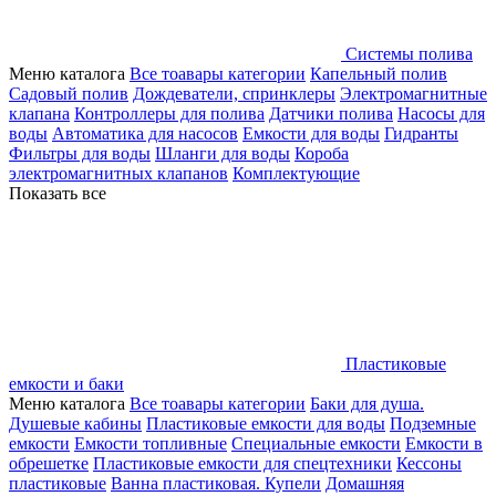
Системы полива
Меню каталога
Все тоавары категории
Капельный полив
Садовый полив
Дождеватели, спринклеры
Электромагнитные
клапана
Контроллеры для полива
Датчики полива
Насосы для
воды
Автоматика для насосов
Емкости для воды
Гидранты
Фильтры для воды
Шланги для воды
Короба
электромагнитных клапанов
Комплектующие
Показать все
Пластиковые
емкости и баки
Меню каталога
Все тоавары категории
Баки для душа.
Душевые кабины
Пластиковые емкости для воды
Подземные
емкости
Емкости топливные
Специальные емкости
Емкости в
обрешетке
Пластиковые емкости для спецтехники
Кессоны
пластиковые
Ванна пластиковая. Купели
Домашняя