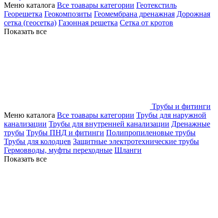
Меню каталога
Все тоавары категории
Геотекстиль
Георешетка
Геокомпозиты
Геомембрана дренажная
Дорожная
сетка (геосетка)
Газонная решетка
Сетка от кротов
Показать все
Трубы и фитинги
Меню каталога
Все тоавары категории
Трубы для наружной
канализации
Трубы для внутренней канализации
Дренажные
трубы
Трубы ПНД и фитинги
Полипропиленовые трубы
Трубы для колодцев
Защитные электротехнические трубы
Гермовводы, муфты переходные
Шланги
Показать все