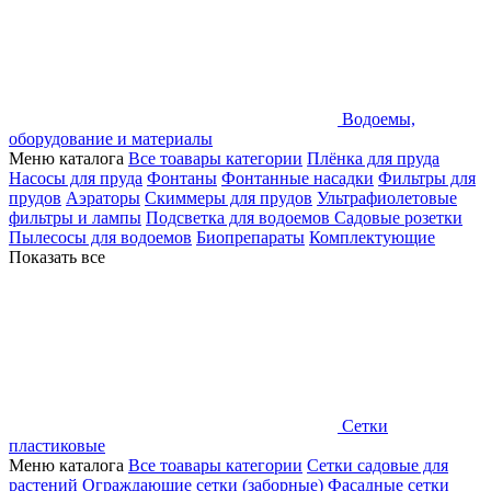
Водоемы,
оборудование и материалы
Меню каталога
Все тоавары категории
Плёнка для пруда
Насосы для пруда
Фонтаны
Фонтанные насадки
Фильтры для
прудов
Аэраторы
Скиммеры для прудов
Ультрафиолетовые
фильтры и лампы
Подсветка для водоемов
Садовые розетки
Пылесосы для водоемов
Биопрепараты
Комплектующие
Показать все
Сетки
пластиковые
Меню каталога
Все тоавары категории
Сетки садовые для
растений
Ограждающие сетки (заборные)
Фасадные сетки