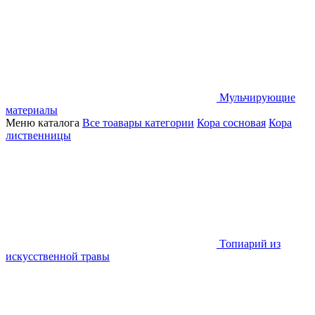
Мульчирующие
материалы
Меню каталога
Все тоавары категории
Кора сосновая
Кора
лиственницы
Топиарий из
искусственной травы