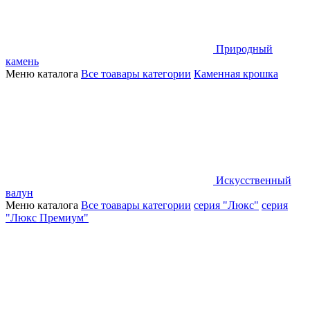
Природный
камень
Меню каталога
Все тоавары категории
Каменная крошка
Искусственный
валун
Меню каталога
Все тоавары категории
серия "Люкс"
серия
"Люкс Премиум"