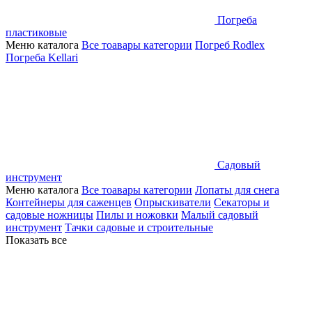
Погреба
пластиковые
Меню каталога
Все тоавары категории
Погреб Rodlex
Погреба Kellari
Садовый
инструмент
Меню каталога
Все тоавары категории
Лопаты для снега
Контейнеры для саженцев
Опрыскиватели
Секаторы и
садовые ножницы
Пилы и ножовки
Малый садовый
инструмент
Тачки садовые и строительные
Показать все