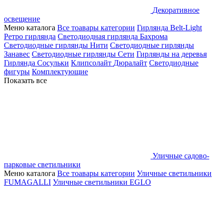
Декоративное
освещение
Меню каталога
Все тоавары категории
Гирлянда Belt-Light
Ретро гирлянда
Светодиодная гирлянда Бахрома
Светодиодные гирлянды Нити
Светодиодные гирлянды
Занавес
Светодиодные гирлянды Сети
Гирлянды на деревья
Гирлянда Сосульки
Клипсолайт
Дюралайт
Светодиодные
фигуры
Комплектующие
Показать все
Уличные садово-
парковые светильники
Меню каталога
Все тоавары категории
Уличные светильники
FUMAGALLI
Уличные светильники EGLO