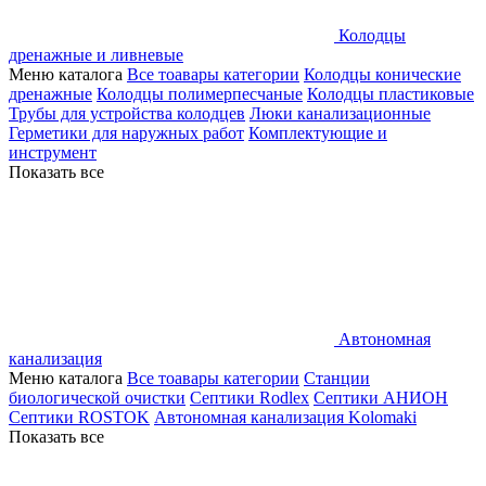
Колодцы
дренажные и ливневые
Меню каталога
Все тоавары категории
Колодцы конические
дренажные
Колодцы полимерпесчаные
Колодцы пластиковые
Трубы для устройства колодцев
Люки канализационные
Герметики для наружных работ
Комплектующие и
инструмент
Показать все
Автономная
канализация
Меню каталога
Все тоавары категории
Станции
биологической очистки
Септики Rodlex
Септики АНИОН
Септики ROSTOK
Автономная канализация Kolomaki
Показать все