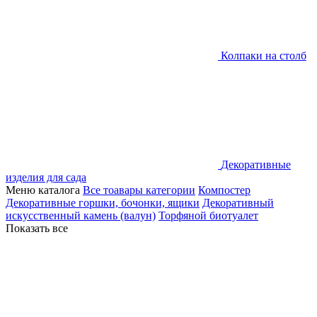
Колпаки на столб
Декоративные
изделия для сада
Меню каталога
Все тоавары категории
Компостер
Декоративные горшки, бочонки, ящики
Декоративный
искусственный камень (валун)
Торфяной биотуалет
Показать все