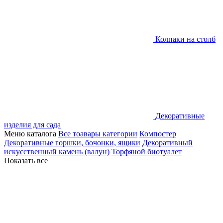
Колпаки на столб
Декоративные
изделия для сада
Меню каталога
Все тоавары категории
Компостер
Декоративные горшки, бочонки, ящики
Декоративный
искусственный камень (валун)
Торфяной биотуалет
Показать все