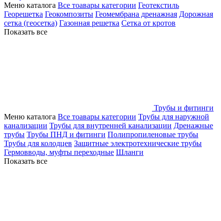
Меню каталога
Все тоавары категории
Геотекстиль
Георешетка
Геокомпозиты
Геомембрана дренажная
Дорожная
сетка (геосетка)
Газонная решетка
Сетка от кротов
Показать все
Трубы и фитинги
Меню каталога
Все тоавары категории
Трубы для наружной
канализации
Трубы для внутренней канализации
Дренажные
трубы
Трубы ПНД и фитинги
Полипропиленовые трубы
Трубы для колодцев
Защитные электротехнические трубы
Гермовводы, муфты переходные
Шланги
Показать все