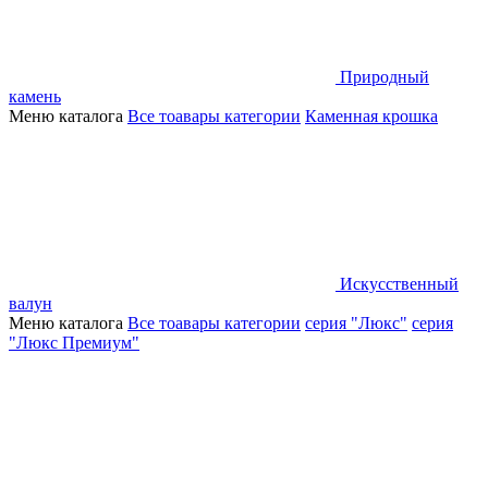
Природный
камень
Меню каталога
Все тоавары категории
Каменная крошка
Искусственный
валун
Меню каталога
Все тоавары категории
серия "Люкс"
серия
"Люкс Премиум"