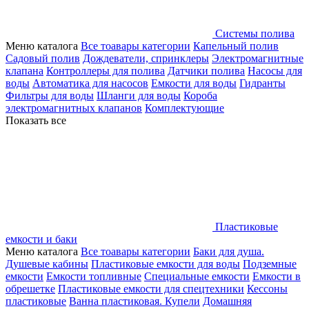
Системы полива
Меню каталога
Все тоавары категории
Капельный полив
Садовый полив
Дождеватели, спринклеры
Электромагнитные
клапана
Контроллеры для полива
Датчики полива
Насосы для
воды
Автоматика для насосов
Емкости для воды
Гидранты
Фильтры для воды
Шланги для воды
Короба
электромагнитных клапанов
Комплектующие
Показать все
Пластиковые
емкости и баки
Меню каталога
Все тоавары категории
Баки для душа.
Душевые кабины
Пластиковые емкости для воды
Подземные
емкости
Емкости топливные
Специальные емкости
Емкости в
обрешетке
Пластиковые емкости для спецтехники
Кессоны
пластиковые
Ванна пластиковая. Купели
Домашняя