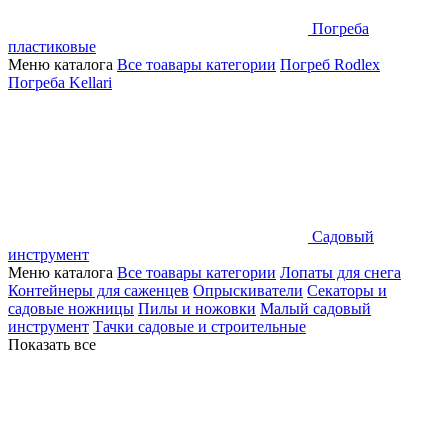
Погреба
пластиковые
Меню каталога
Все тоавары категории
Погреб Rodlex
Погреба Kellari
Садовый
инструмент
Меню каталога
Все тоавары категории
Лопаты для снега
Контейнеры для саженцев
Опрыскиватели
Секаторы и
садовые ножницы
Пилы и ножовки
Малый садовый
инструмент
Тачки садовые и строительные
Показать все