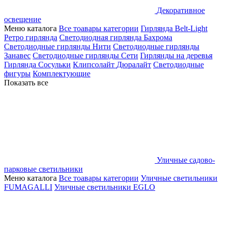
Декоративное
освещение
Меню каталога
Все тоавары категории
Гирлянда Belt-Light
Ретро гирлянда
Светодиодная гирлянда Бахрома
Светодиодные гирлянды Нити
Светодиодные гирлянды
Занавес
Светодиодные гирлянды Сети
Гирлянды на деревья
Гирлянда Сосульки
Клипсолайт
Дюралайт
Светодиодные
фигуры
Комплектующие
Показать все
Уличные садово-
парковые светильники
Меню каталога
Все тоавары категории
Уличные светильники
FUMAGALLI
Уличные светильники EGLO