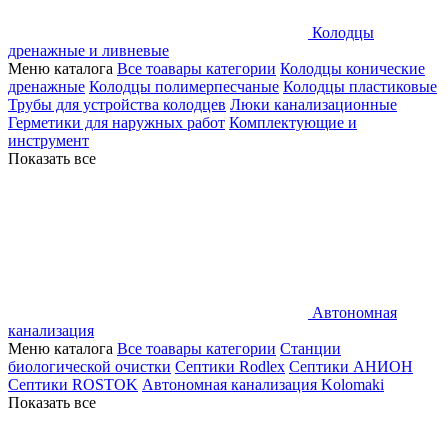
Колодцы
дренажные и ливневые
Меню каталога
Все тоавары категории
Колодцы конические
дренажные
Колодцы полимерпесчаные
Колодцы пластиковые
Трубы для устройства колодцев
Люки канализационные
Герметики для наружных работ
Комплектующие и
инструмент
Показать все
Автономная
канализация
Меню каталога
Все тоавары категории
Станции
биологической очистки
Септики Rodlex
Септики АНИОН
Септики ROSTOK
Автономная канализация Kolomaki
Показать все