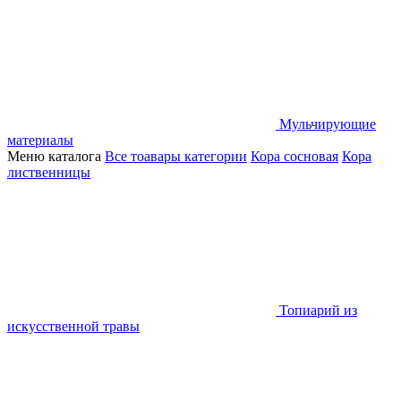
Мульчирующие
материалы
Меню каталога
Все тоавары категории
Кора сосновая
Кора
лиственницы
Топиарий из
искусственной травы