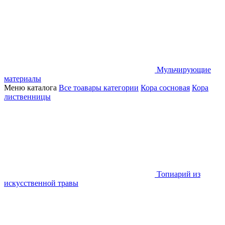
Мульчирующие
материалы
Меню каталога
Все тоавары категории
Кора сосновая
Кора
лиственницы
Топиарий из
искусственной травы