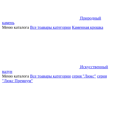
Природный
камень
Меню каталога
Все тоавары категории
Каменная крошка
Искусственный
валун
Меню каталога
Все тоавары категории
серия "Люкс"
серия
"Люкс Премиум"