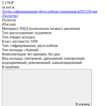
2 278 ₽
за пог.м
Труба гофрированная двухслойная оранжевая d292/250 мм
(Политэк)
Политэк
(Россия)
Материал:
ПНД (полиэтилен низкого давления)
Тип расположения:
подземное
Тип товара:
колодец
Класс жесткости:
SN8
Тип:
гофрированная, двухслойная
Тип колодца:
сборный
Комплектация:
без крышки, без дна
Вид колодца:
смотровой, дренажный, поворотный,
водоприемный, ревизионный, канализационный
В наличии
В корзину