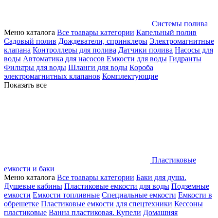
Системы полива
Меню каталога
Все тоавары категории
Капельный полив
Садовый полив
Дождеватели, спринклеры
Электромагнитные
клапана
Контроллеры для полива
Датчики полива
Насосы для
воды
Автоматика для насосов
Емкости для воды
Гидранты
Фильтры для воды
Шланги для воды
Короба
электромагнитных клапанов
Комплектующие
Показать все
Пластиковые
емкости и баки
Меню каталога
Все тоавары категории
Баки для душа.
Душевые кабины
Пластиковые емкости для воды
Подземные
емкости
Емкости топливные
Специальные емкости
Емкости в
обрешетке
Пластиковые емкости для спецтехники
Кессоны
пластиковые
Ванна пластиковая. Купели
Домашняя