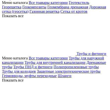
Меню каталога
Все тоавары категории
Геотекстиль
Георешетка
Геокомпозиты
Геомембрана дренажная
Дорожная
сетка (геосетка)
Газонная решетка
Сетка от кротов
Показать все
Трубы и фитинги
Меню каталога
Все тоавары категории
Трубы для наружной
канализации
Трубы для внутренней канализации
Дренажные
трубы
Трубы ПНД и фитинги
Полипропиленовые трубы
Трубы для колодцев
Защитные электротехнические трубы
Гермовводы, муфты переходные
Шланги
Показать все