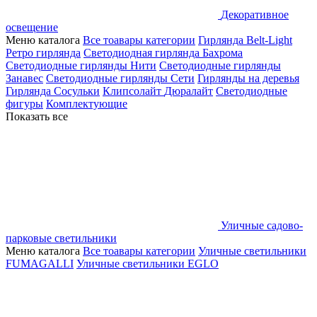
Декоративное
освещение
Меню каталога
Все тоавары категории
Гирлянда Belt-Light
Ретро гирлянда
Светодиодная гирлянда Бахрома
Светодиодные гирлянды Нити
Светодиодные гирлянды
Занавес
Светодиодные гирлянды Сети
Гирлянды на деревья
Гирлянда Сосульки
Клипсолайт
Дюралайт
Светодиодные
фигуры
Комплектующие
Показать все
Уличные садово-
парковые светильники
Меню каталога
Все тоавары категории
Уличные светильники
FUMAGALLI
Уличные светильники EGLO