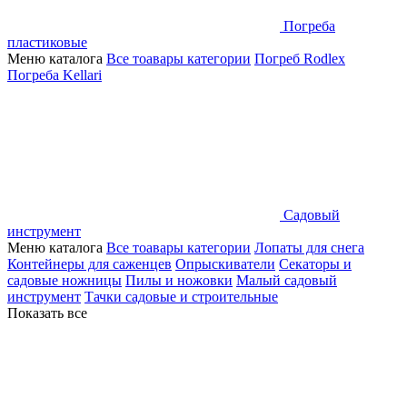
Погреба
пластиковые
Меню каталога
Все тоавары категории
Погреб Rodlex
Погреба Kellari
Садовый
инструмент
Меню каталога
Все тоавары категории
Лопаты для снега
Контейнеры для саженцев
Опрыскиватели
Секаторы и
садовые ножницы
Пилы и ножовки
Малый садовый
инструмент
Тачки садовые и строительные
Показать все