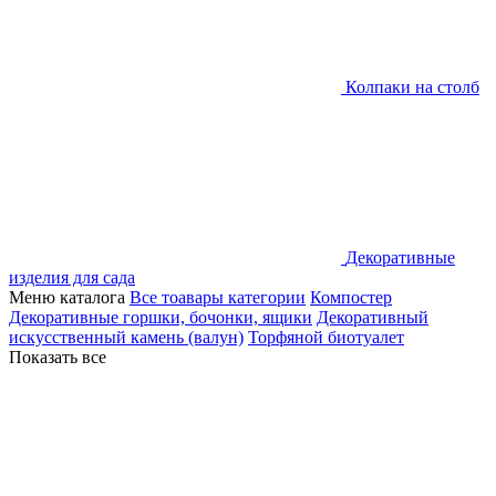
Колпаки на столб
Декоративные
изделия для сада
Меню каталога
Все тоавары категории
Компостер
Декоративные горшки, бочонки, ящики
Декоративный
искусственный камень (валун)
Торфяной биотуалет
Показать все