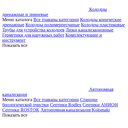
Колодцы
дренажные и ливневые
Меню каталога
Все тоавары категории
Колодцы конические
дренажные
Колодцы полимерпесчаные
Колодцы пластиковые
Трубы для устройства колодцев
Люки канализационные
Герметики для наружных работ
Комплектующие и
инструмент
Показать все
Автономная
канализация
Меню каталога
Все тоавары категории
Станции
биологической очистки
Септики Rodlex
Септики АНИОН
Септики ROSTOK
Автономная канализация Kolomaki
Показать все