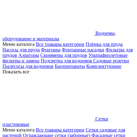
Водоемы,
оборудование и материалы
Меню каталога
Все тоавары категории
Плёнка для пруда
Насосы для пруда
Фонтаны
Фонтанные насадки
Фильтры для
прудов
Аэраторы
Скиммеры для прудов
Ультрафиолетовые
фильтры и лампы
Подсветка для водоемов
Садовые розетки
Пылесосы для водоемов
Биопрепараты
Комплектующие
Показать все
Сетки
пластиковые
Меню каталога
Все тоавары категории
Сетки садовые для
растений
Ограждающие сетки (заборные)
Фасадные сетки