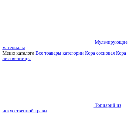
Мульчирующие
материалы
Меню каталога
Все тоавары категории
Кора сосновая
Кора
лиственницы
Топиарий из
искусственной травы