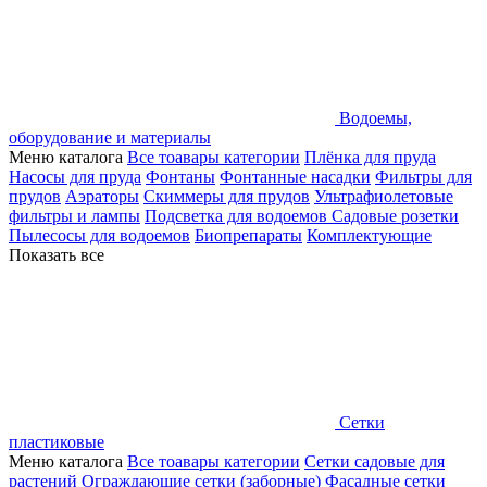
Водоемы,
оборудование и материалы
Меню каталога
Все тоавары категории
Плёнка для пруда
Насосы для пруда
Фонтаны
Фонтанные насадки
Фильтры для
прудов
Аэраторы
Скиммеры для прудов
Ультрафиолетовые
фильтры и лампы
Подсветка для водоемов
Садовые розетки
Пылесосы для водоемов
Биопрепараты
Комплектующие
Показать все
Сетки
пластиковые
Меню каталога
Все тоавары категории
Сетки садовые для
растений
Ограждающие сетки (заборные)
Фасадные сетки