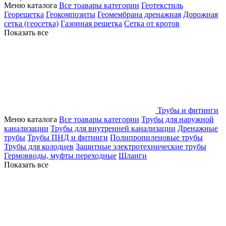
Меню каталога
Все тоавары категории
Геотекстиль
Георешетка
Геокомпозиты
Геомембрана дренажная
Дорожная
сетка (геосетка)
Газонная решетка
Сетка от кротов
Показать все
Трубы и фитинги
Меню каталога
Все тоавары категории
Трубы для наружной
канализации
Трубы для внутренней канализации
Дренажные
трубы
Трубы ПНД и фитинги
Полипропиленовые трубы
Трубы для колодцев
Защитные электротехнические трубы
Гермовводы, муфты переходные
Шланги
Показать все