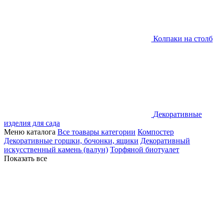
Колпаки на столб
Декоративные
изделия для сада
Меню каталога
Все тоавары категории
Компостер
Декоративные горшки, бочонки, ящики
Декоративный
искусственный камень (валун)
Торфяной биотуалет
Показать все