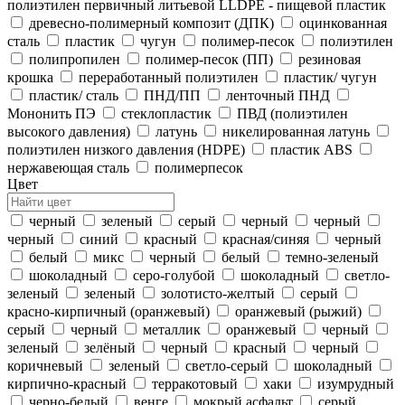
полиэтилен первичный литьевой LLDPE - пищевой пластик
древесно-полимерный композит (ДПК)
оцинкованная
сталь
пластик
чугун
полимер-песок
полиэтилен
полипропилен
полимер-песок (ПП)
резиновая
крошка
переработанный полиэтилен
пластик/ чугун
пластик/ сталь
ПНД/ПП
ленточный ПНД
Мононить ПЭ
стеклопластик
ПВД (полиэтилен
высокого давления)
латунь
никелированная латунь
полиэтилен низкого давления (HDPE)
пластик ABS
нержавеющая сталь
полимерпесок
Цвет
черный
зеленый
серый
черный
черный
черный
синий
красный
красная/синяя
черный
белый
микс
черный
белый
темно-зеленый
шоколадный
серо-голубой
шоколадный
светло-
зеленый
зеленый
золотисто-желтый
серый
красно-кирпичный (оранжевый)
оранжевый (рыжий)
серый
черный
металлик
оранжевый
черный
зеленый
зелёный
черный
красный
черный
коричневый
зеленый
светло-серый
шоколадный
кирпично-красный
терракотовый
хаки
изумрудный
черно-белый
венге
мокрый асфальт
серый