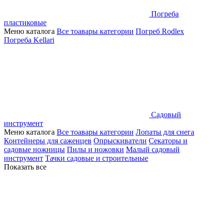
Погреба
пластиковые
Меню каталога
Все тоавары категории
Погреб Rodlex
Погреба Kellari
Садовый
инструмент
Меню каталога
Все тоавары категории
Лопаты для снега
Контейнеры для саженцев
Опрыскиватели
Секаторы и
садовые ножницы
Пилы и ножовки
Малый садовый
инструмент
Тачки садовые и строительные
Показать все