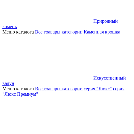
Природный
камень
Меню каталога
Все тоавары категории
Каменная крошка
Искусственный
валун
Меню каталога
Все тоавары категории
серия "Люкс"
серия
"Люкс Премиум"