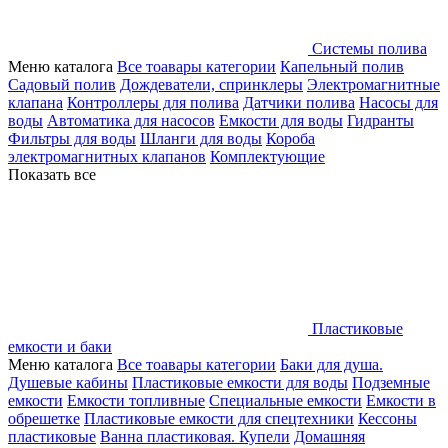
Системы полива
Меню каталога
Все тоавары категории
Капельный полив
Садовый полив
Дождеватели, спринклеры
Электромагнитные
клапана
Контроллеры для полива
Датчики полива
Насосы для
воды
Автоматика для насосов
Емкости для воды
Гидранты
Фильтры для воды
Шланги для воды
Короба
электромагнитных клапанов
Комплектующие
Показать все
Пластиковые
емкости и баки
Меню каталога
Все тоавары категории
Баки для душа.
Душевые кабины
Пластиковые емкости для воды
Подземные
емкости
Емкости топливные
Специальные емкости
Емкости в
обрешетке
Пластиковые емкости для спецтехники
Кессоны
пластиковые
Ванна пластиковая. Купели
Домашняя