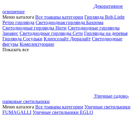
Декоративное
освещение
Меню каталога
Все тоавары категории
Гирлянда Belt-Light
Ретро гирлянда
Светодиодная гирлянда Бахрома
Светодиодные гирлянды Нити
Светодиодные гирлянды
Занавес
Светодиодные гирлянды Сети
Гирлянды на деревья
Гирлянда Сосульки
Клипсолайт
Дюралайт
Светодиодные
фигуры
Комплектующие
Показать все
Уличные садово-
парковые светильники
Меню каталога
Все тоавары категории
Уличные светильники
FUMAGALLI
Уличные светильники EGLO