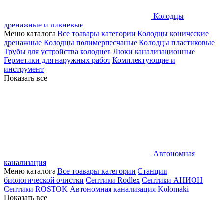
Колодцы
дренажные и ливневые
Меню каталога
Все тоавары категории
Колодцы конические
дренажные
Колодцы полимерпесчаные
Колодцы пластиковые
Трубы для устройства колодцев
Люки канализационные
Герметики для наружных работ
Комплектующие и
инструмент
Показать все
Автономная
канализация
Меню каталога
Все тоавары категории
Станции
биологической очистки
Септики Rodlex
Септики АНИОН
Септики ROSTOK
Автономная канализация Kolomaki
Показать все