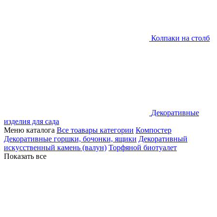
Колпаки на столб
Декоративные
изделия для сада
Меню каталога
Все тоавары категории
Компостер
Декоративные горшки, бочонки, ящики
Декоративный
искусственный камень (валун)
Торфяной биотуалет
Показать все