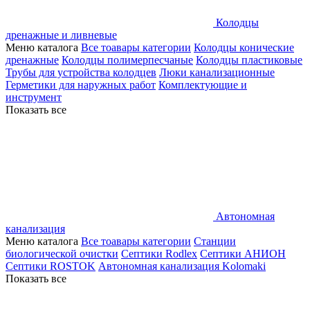
Колодцы
дренажные и ливневые
Меню каталога
Все тоавары категории
Колодцы конические
дренажные
Колодцы полимерпесчаные
Колодцы пластиковые
Трубы для устройства колодцев
Люки канализационные
Герметики для наружных работ
Комплектующие и
инструмент
Показать все
Автономная
канализация
Меню каталога
Все тоавары категории
Станции
биологической очистки
Септики Rodlex
Септики АНИОН
Септики ROSTOK
Автономная канализация Kolomaki
Показать все