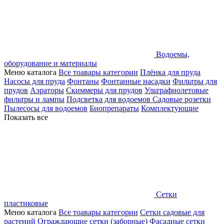
Водоемы,
оборудование и материалы
Меню каталога
Все тоавары категории
Плёнка для пруда
Насосы для пруда
Фонтаны
Фонтанные насадки
Фильтры для
прудов
Аэраторы
Скиммеры для прудов
Ультрафиолетовые
фильтры и лампы
Подсветка для водоемов
Садовые розетки
Пылесосы для водоемов
Биопрепараты
Комплектующие
Показать все
Сетки
пластиковые
Меню каталога
Все тоавары категории
Сетки садовые для
растений
Ограждающие сетки (заборные)
Фасадные сетки