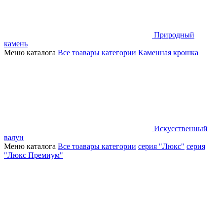
Природный
камень
Меню каталога
Все тоавары категории
Каменная крошка
Искусственный
валун
Меню каталога
Все тоавары категории
серия "Люкс"
серия
"Люкс Премиум"