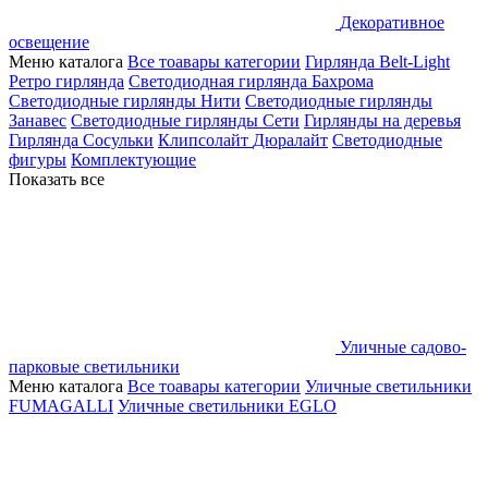
Декоративное
освещение
Меню каталога
Все тоавары категории
Гирлянда Belt-Light
Ретро гирлянда
Светодиодная гирлянда Бахрома
Светодиодные гирлянды Нити
Светодиодные гирлянды
Занавес
Светодиодные гирлянды Сети
Гирлянды на деревья
Гирлянда Сосульки
Клипсолайт
Дюралайт
Светодиодные
фигуры
Комплектующие
Показать все
Уличные садово-
парковые светильники
Меню каталога
Все тоавары категории
Уличные светильники
FUMAGALLI
Уличные светильники EGLO