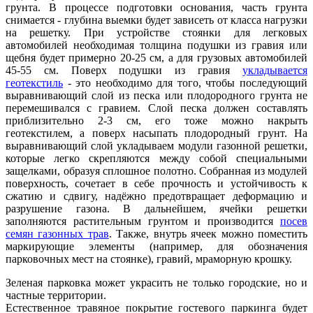
грунта. В процессе подготовки основания, часть грунта
снимается - глубина выемки будет зависеть от класса нагрузки
на решетку. При устройстве стоянки для легковых
автомобилей необходимая толщина подушки из гравия или
щебня будет примерно 20-25 см, а для грузовых автомобилей
45-55 см. Поверх подушки из гравия
укладывается
геотекстиль
- это необходимо для того, чтобы последующий
выравнивающий слой из песка или плодородного грунта не
перемешивался с гравием. Слой песка должен составлять
приблизительно 2-3 см, его тоже можно накрыть
геотекстилем, а поверх насыпать плодородный грунт. На
выравнивающий слой укладываем модули газонной решетки,
которые легко скрепляются между собой специальными
защелками, образуя сплошное полотно. Собранная из модулей
поверхность, сочетает в себе прочность и устойчивость к
сжатию и сдвигу, надёжно предотвращает деформацию и
разрушение газона. В дальнейшем, ячейки решетки
заполняются растительным грунтом и производится
посев
семян газонных трав
. Также, внутрь ячеек можно поместить
маркирующие элементы (например, для обозначения
парковочных мест на стоянке), гравий, мраморную крошку.
Зеленая парковка может украсить не только городские, но и
частные территории.
Естественное травяное покрытие гостевого паркинга будет