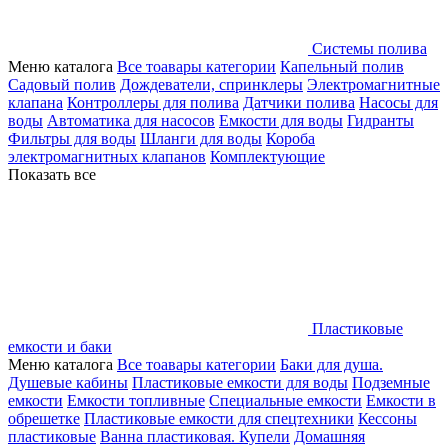
Системы полива
Меню каталога
Все тоавары категории
Капельный полив
Садовый полив
Дождеватели, спринклеры
Электромагнитные
клапана
Контроллеры для полива
Датчики полива
Насосы для
воды
Автоматика для насосов
Емкости для воды
Гидранты
Фильтры для воды
Шланги для воды
Короба
электромагнитных клапанов
Комплектующие
Показать все
Пластиковые
емкости и баки
Меню каталога
Все тоавары категории
Баки для душа.
Душевые кабины
Пластиковые емкости для воды
Подземные
емкости
Емкости топливные
Специальные емкости
Емкости в
обрешетке
Пластиковые емкости для спецтехники
Кессоны
пластиковые
Ванна пластиковая. Купели
Домашняя