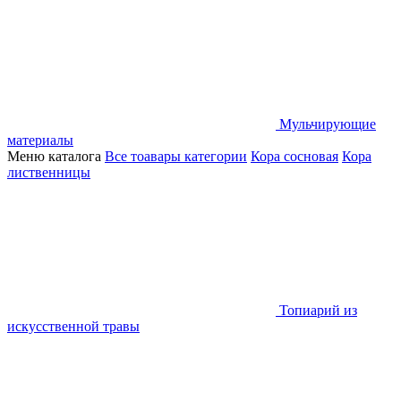
Мульчирующие
материалы
Меню каталога
Все тоавары категории
Кора сосновая
Кора
лиственницы
Топиарий из
искусственной травы