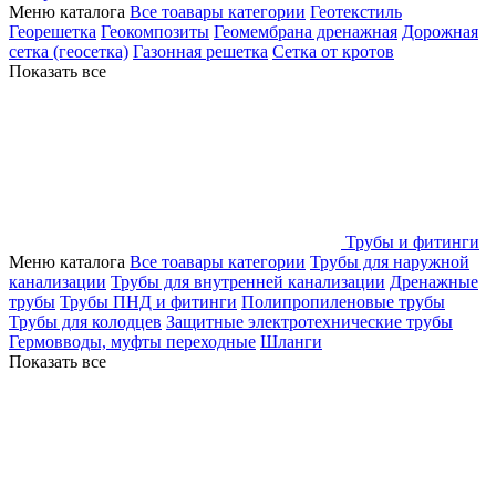
Меню каталога
Все тоавары категории
Геотекстиль
Георешетка
Геокомпозиты
Геомембрана дренажная
Дорожная
сетка (геосетка)
Газонная решетка
Сетка от кротов
Показать все
Трубы и фитинги
Меню каталога
Все тоавары категории
Трубы для наружной
канализации
Трубы для внутренней канализации
Дренажные
трубы
Трубы ПНД и фитинги
Полипропиленовые трубы
Трубы для колодцев
Защитные электротехнические трубы
Гермовводы, муфты переходные
Шланги
Показать все