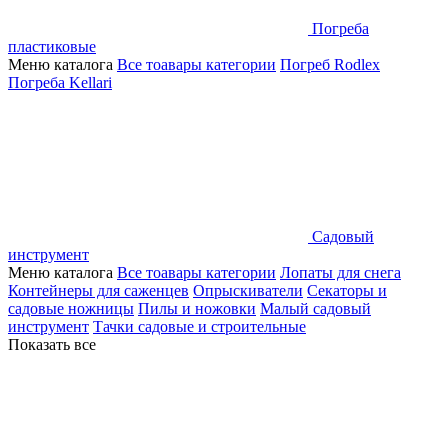
Погреба
пластиковые
Меню каталога
Все тоавары категории
Погреб Rodlex
Погреба Kellari
Садовый
инструмент
Меню каталога
Все тоавары категории
Лопаты для снега
Контейнеры для саженцев
Опрыскиватели
Секаторы и
садовые ножницы
Пилы и ножовки
Малый садовый
инструмент
Тачки садовые и строительные
Показать все