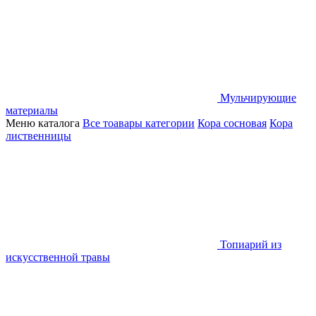
Мульчирующие
материалы
Меню каталога
Все тоавары категории
Кора сосновая
Кора
лиственницы
Топиарий из
искусственной травы