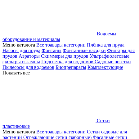
Водоемы,
оборудование и материалы
Меню каталога
Все тоавары категории
Плёнка для пруда
Насосы для пруда
Фонтаны
Фонтанные насадки
Фильтры для
прудов
Аэраторы
Скиммеры для прудов
Ультрафиолетовые
фильтры и лампы
Подсветка для водоемов
Садовые розетки
Пылесосы для водоемов
Биопрепараты
Комплектующие
Показать все
Сетки
пластиковые
Меню каталога
Все тоавары категории
Сетки садовые для
растений
Ограждающие сетки (заборные)
Фасадные сетки