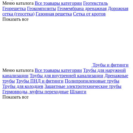
Меню каталога
Все тоавары категории
Геотекстиль
Георешетка
Геокомпозиты
Геомембрана дренажная
Дорожная
сетка (геосетка)
Газонная решетка
Сетка от кротов
Показать все
Трубы и фитинги
Меню каталога
Все тоавары категории
Трубы для наружной
канализации
Трубы для внутренней канализации
Дренажные
трубы
Трубы ПНД и фитинги
Полипропиленовые трубы
Трубы для колодцев
Защитные электротехнические трубы
Гермовводы, муфты переходные
Шланги
Показать все