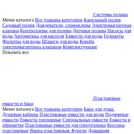
Системы полива
Меню каталога
Все тоавары категории
Капельный полив
Садовый полив
Дождеватели, спринклеры
Электромагнитные
клапана
Контроллеры для полива
Датчики полива
Насосы для
воды
Автоматика для насосов
Емкости для воды
Гидранты
Фильтры для воды
Шланги для воды
Короба
электромагнитных клапанов
Комплектующие
Показать все
Пластиковые
емкости и баки
Меню каталога
Все тоавары категории
Баки для душа.
Душевые кабины
Пластиковые емкости для воды
Подземные
емкости
Емкости топливные
Специальные емкости
Емкости в
обрешетке
Пластиковые емкости для спецтехники
Кессоны
пластиковые
Ванна пластиковая. Купели
Домашняя