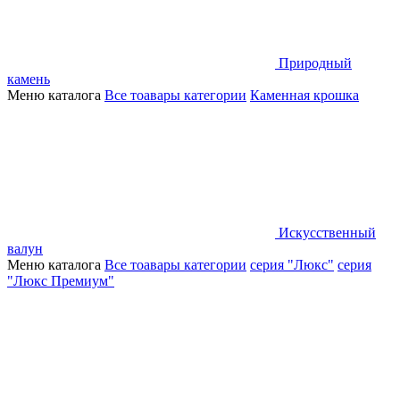
Природный
камень
Меню каталога
Все тоавары категории
Каменная крошка
Искусственный
валун
Меню каталога
Все тоавары категории
серия "Люкс"
серия
"Люкс Премиум"