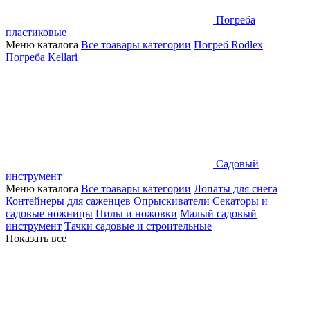
Погреба
пластиковые
Меню каталога
Все тоавары категории
Погреб Rodlex
Погреба Kellari
Садовый
инструмент
Меню каталога
Все тоавары категории
Лопаты для снега
Контейнеры для саженцев
Опрыскиватели
Секаторы и
садовые ножницы
Пилы и ножовки
Малый садовый
инструмент
Тачки садовые и строительные
Показать все