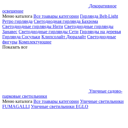
Декоративное
освещение
Меню каталога
Все тоавары категории
Гирлянда Belt-Light
Ретро гирлянда
Светодиодная гирлянда Бахрома
Светодиодные гирлянды Нити
Светодиодные гирлянды
Занавес
Светодиодные гирлянды Сети
Гирлянды на деревья
Гирлянда Сосульки
Клипсолайт
Дюралайт
Светодиодные
фигуры
Комплектующие
Показать все
Уличные садово-
парковые светильники
Меню каталога
Все тоавары категории
Уличные светильники
FUMAGALLI
Уличные светильники EGLO