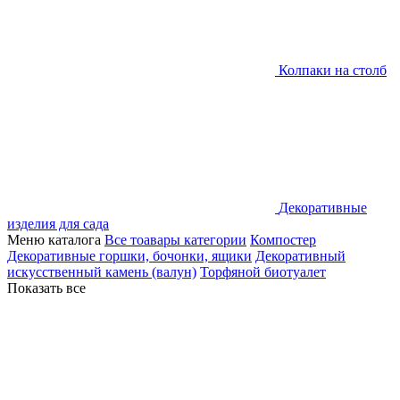
Колпаки на столб
Декоративные
изделия для сада
Меню каталога
Все тоавары категории
Компостер
Декоративные горшки, бочонки, ящики
Декоративный
искусственный камень (валун)
Торфяной биотуалет
Показать все