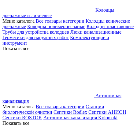
Колодцы
дренажные и ливневые
Меню каталога
Все тоавары категории
Колодцы конические
дренажные
Колодцы полимерпесчаные
Колодцы пластиковые
Трубы для устройства колодцев
Люки канализационные
Герметики для наружных работ
Комплектующие и
инструмент
Показать все
Автономная
канализация
Меню каталога
Все тоавары категории
Станции
биологической очистки
Септики Rodlex
Септики АНИОН
Септики ROSTOK
Автономная канализация Kolomaki
Показать все