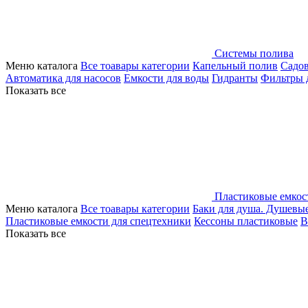
Системы полива
Меню каталога
Все тоавары категории
Капельный полив
Садо
Автоматика для насосов
Емкости для воды
Гидранты
Фильтры 
Показать все
Пластиковые емкос
Меню каталога
Все тоавары категории
Баки для душа. Душевы
Пластиковые емкости для спецтехники
Кессоны пластиковые
В
Показать все