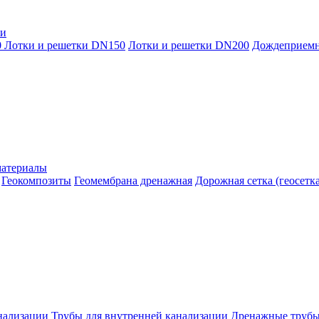
ки
0
Лотки и решетки DN150
Лотки и решетки DN200
Дождеприем
материалы
Геокомпозиты
Геомембрана дренажная
Дорожная сетка (геосетка
нализации
Трубы для внутренней канализации
Дренажные труб