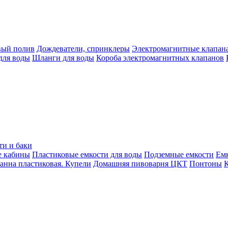
вый полив
Дождеватели, спринклеры
Электромагнитные клапан
для воды
Шланги для воды
Короба электромагнитных клапанов
ти и баки
е кабины
Пластиковые емкости для воды
Подземные емкости
Ем
анна пластиковая. Купели
Домашняя пивоварня ЦКТ
Понтоны
К