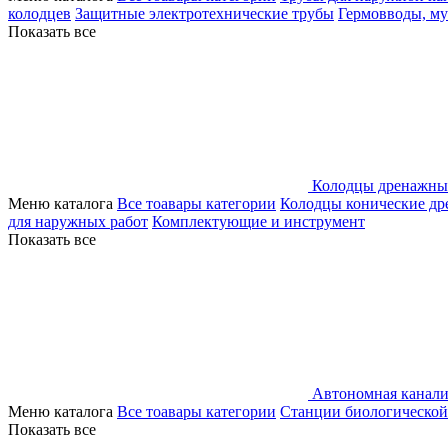
колодцев
Защитные электротехнические трубы
Гермовводы, м
Показать все
Колодцы дренажны
Меню каталога
Все тоавары категории
Колодцы конические д
для наружных работ
Комплектующие и инструмент
Показать все
Автономная канали
Меню каталога
Все тоавары категории
Станции биологической
Показать все