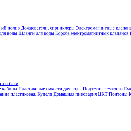
вый полив
Дождеватели, спринклеры
Электромагнитные клапан
для воды
Шланги для воды
Короба электромагнитных клапанов
ти и баки
е кабины
Пластиковые емкости для воды
Подземные емкости
Ем
анна пластиковая. Купели
Домашняя пивоварня ЦКТ
Понтоны
К