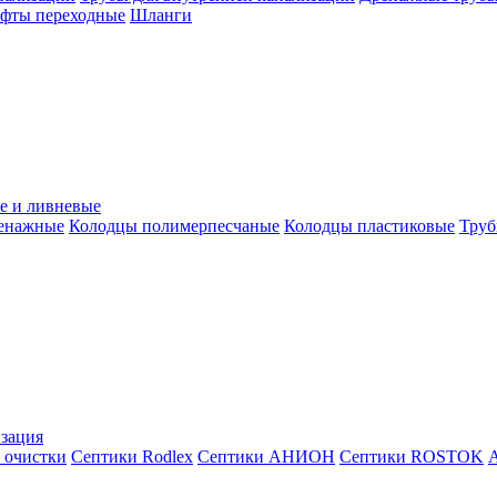
уфты переходные
Шланги
е и ливневые
ренажные
Колодцы полимерпесчаные
Колодцы пластиковые
Труб
зация
 очистки
Септики Rodlex
Септики АНИОН
Септики ROSTOK
А