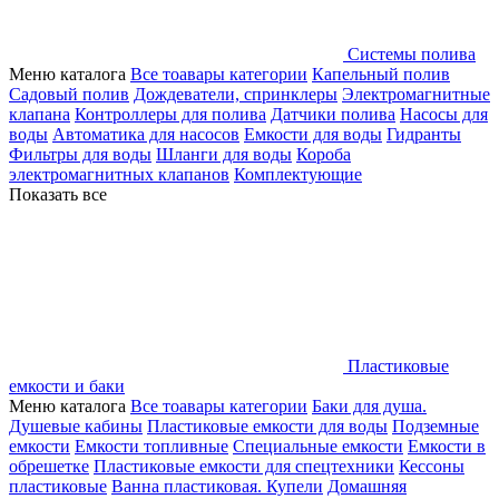
Системы полива
Меню каталога
Все тоавары категории
Капельный полив
Садовый полив
Дождеватели, спринклеры
Электромагнитные
клапана
Контроллеры для полива
Датчики полива
Насосы для
воды
Автоматика для насосов
Емкости для воды
Гидранты
Фильтры для воды
Шланги для воды
Короба
электромагнитных клапанов
Комплектующие
Показать все
Пластиковые
емкости и баки
Меню каталога
Все тоавары категории
Баки для душа.
Душевые кабины
Пластиковые емкости для воды
Подземные
емкости
Емкости топливные
Специальные емкости
Емкости в
обрешетке
Пластиковые емкости для спецтехники
Кессоны
пластиковые
Ванна пластиковая. Купели
Домашняя