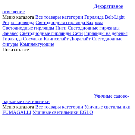
Декоративное
освещение
Меню каталога
Все тоавары категории
Гирлянда Belt-Light
Ретро гирлянда
Светодиодная гирлянда Бахрома
Светодиодные гирлянды Нити
Светодиодные гирлянды
Занавес
Светодиодные гирлянды Сети
Гирлянды на деревья
Гирлянда Сосульки
Клипсолайт
Дюралайт
Светодиодные
фигуры
Комплектующие
Показать все
Уличные садово-
парковые светильники
Меню каталога
Все тоавары категории
Уличные светильники
FUMAGALLI
Уличные светильники EGLO