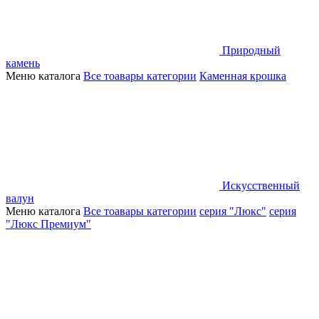
Природный
камень
Меню каталога
Все тоавары категории
Каменная крошка
Искусственный
валун
Меню каталога
Все тоавары категории
серия "Люкс"
серия
"Люкс Премиум"