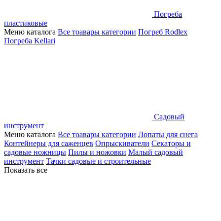
Погреба
пластиковые
Меню каталога
Все тоавары категории
Погреб Rodlex
Погреба Kellari
Садовый
инструмент
Меню каталога
Все тоавары категории
Лопаты для снега
Контейнеры для саженцев
Опрыскиватели
Секаторы и
садовые ножницы
Пилы и ножовки
Малый садовый
инструмент
Тачки садовые и строительные
Показать все