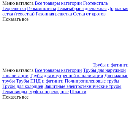
Меню каталога
Все тоавары категории
Геотекстиль
Георешетка
Геокомпозиты
Геомембрана дренажная
Дорожная
сетка (геосетка)
Газонная решетка
Сетка от кротов
Показать все
Трубы и фитинги
Меню каталога
Все тоавары категории
Трубы для наружной
канализации
Трубы для внутренней канализации
Дренажные
трубы
Трубы ПНД и фитинги
Полипропиленовые трубы
Трубы для колодцев
Защитные электротехнические трубы
Гермовводы, муфты переходные
Шланги
Показать все