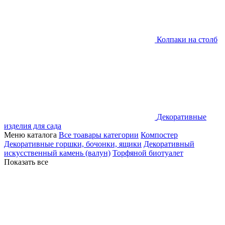
Колпаки на столб
Декоративные
изделия для сада
Меню каталога
Все тоавары категории
Компостер
Декоративные горшки, бочонки, ящики
Декоративный
искусственный камень (валун)
Торфяной биотуалет
Показать все