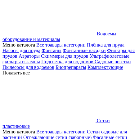
Водоемы,
оборудование и материалы
Меню каталога
Все тоавары категории
Плёнка для пруда
Насосы для пруда
Фонтаны
Фонтанные насадки
Фильтры для
прудов
Аэраторы
Скиммеры для прудов
Ультрафиолетовые
фильтры и лампы
Подсветка для водоемов
Садовые розетки
Пылесосы для водоемов
Биопрепараты
Комплектующие
Показать все
Сетки
пластиковые
Меню каталога
Все тоавары категории
Сетки садовые для
растений
Ограждающие сетки (заборные)
Фасадные сетки