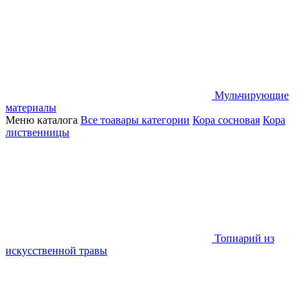
Мульчирующие
материалы
Меню каталога
Все тоавары категории
Кора сосновая
Кора
лиственницы
Топиарий из
искусственной травы