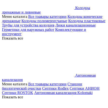
Колодцы
дренажные и ливневые
Меню каталога
Все тоавары категории
Колодцы конические
дренажные
Колодцы полимерпесчаные
Колодцы пластиковые
Трубы для устройства колодцев
Люки канализационные
Герметики для наружных работ
Комплектующие и
инструмент
Показать все
Автономная
канализация
Меню каталога
Все тоавары категории
Станции
биологической очистки
Септики Rodlex
Септики АНИОН
Септики ROSTOK
Автономная канализация Kolomaki
Показать все