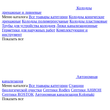
Колодцы
дренажные и ливневые
Меню каталога
Все тоавары категории
Колодцы конические
дренажные
Колодцы полимерпесчаные
Колодцы пластиковые
Трубы для устройства колодцев
Люки канализационные
Герметики для наружных работ
Комплектующие и
инструмент
Показать все
Автономная
канализация
Меню каталога
Все тоавары категории
Станции
биологической очистки
Септики Rodlex
Септики АНИОН
Септики ROSTOK
Автономная канализация Kolomaki
Показать все