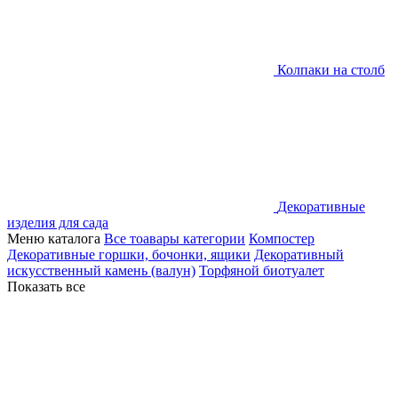
Колпаки на столб
Декоративные
изделия для сада
Меню каталога
Все тоавары категории
Компостер
Декоративные горшки, бочонки, ящики
Декоративный
искусственный камень (валун)
Торфяной биотуалет
Показать все