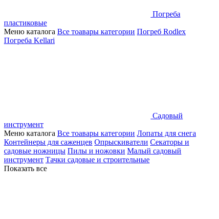
Погреба
пластиковые
Меню каталога
Все тоавары категории
Погреб Rodlex
Погреба Kellari
Садовый
инструмент
Меню каталога
Все тоавары категории
Лопаты для снега
Контейнеры для саженцев
Опрыскиватели
Секаторы и
садовые ножницы
Пилы и ножовки
Малый садовый
инструмент
Тачки садовые и строительные
Показать все