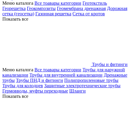
Меню каталога
Все тоавары категории
Геотекстиль
Георешетка
Геокомпозиты
Геомембрана дренажная
Дорожная
сетка (геосетка)
Газонная решетка
Сетка от кротов
Показать все
Трубы и фитинги
Меню каталога
Все тоавары категории
Трубы для наружной
канализации
Трубы для внутренней канализации
Дренажные
трубы
Трубы ПНД и фитинги
Полипропиленовые трубы
Трубы для колодцев
Защитные электротехнические трубы
Гермовводы, муфты переходные
Шланги
Показать все