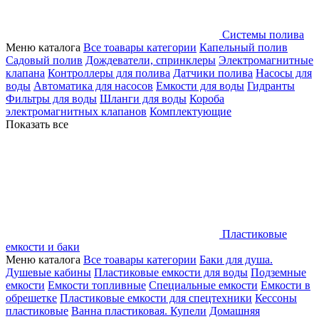
Системы полива
Меню каталога
Все тоавары категории
Капельный полив
Садовый полив
Дождеватели, спринклеры
Электромагнитные
клапана
Контроллеры для полива
Датчики полива
Насосы для
воды
Автоматика для насосов
Емкости для воды
Гидранты
Фильтры для воды
Шланги для воды
Короба
электромагнитных клапанов
Комплектующие
Показать все
Пластиковые
емкости и баки
Меню каталога
Все тоавары категории
Баки для душа.
Душевые кабины
Пластиковые емкости для воды
Подземные
емкости
Емкости топливные
Специальные емкости
Емкости в
обрешетке
Пластиковые емкости для спецтехники
Кессоны
пластиковые
Ванна пластиковая. Купели
Домашняя