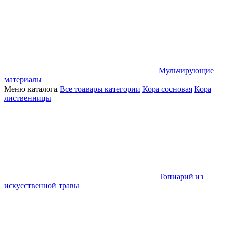
Мульчирующие
материалы
Меню каталога
Все тоавары категории
Кора сосновая
Кора
лиственницы
Топиарий из
искусственной травы