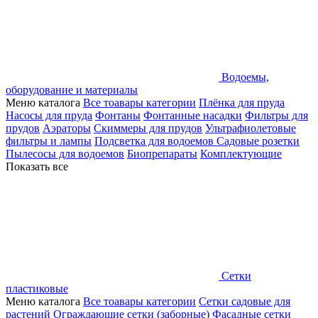
Водоемы,
оборудование и материалы
Меню каталога
Все тоавары категории
Плёнка для пруда
Насосы для пруда
Фонтаны
Фонтанные насадки
Фильтры для
прудов
Аэраторы
Скиммеры для прудов
Ультрафиолетовые
фильтры и лампы
Подсветка для водоемов
Садовые розетки
Пылесосы для водоемов
Биопрепараты
Комплектующие
Показать все
Сетки
пластиковые
Меню каталога
Все тоавары категории
Сетки садовые для
растений
Ограждающие сетки (заборные)
Фасадные сетки