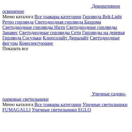
Декоративное
освещение
Меню каталога
Все тоавары категории
Гирлянда Belt-Light
Ретро гирлянда
Светодиодная гирлянда Бахрома
Светодиодные гирлянды Нити
Светодиодные гирлянды
Занавес
Светодиодные гирлянды Сети
Гирлянды на деревья
Гирлянда Сосульки
Клипсолайт
Дюралайт
Светодиодные
фигуры
Комплектующие
Показать все
Уличные садово-
парковые светильники
Меню каталога
Все тоавары категории
Уличные светильники
FUMAGALLI
Уличные светильники EGLO