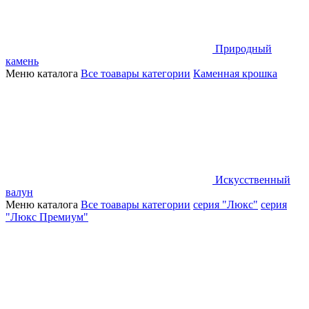
Природный
камень
Меню каталога
Все тоавары категории
Каменная крошка
Искусственный
валун
Меню каталога
Все тоавары категории
серия "Люкс"
серия
"Люкс Премиум"