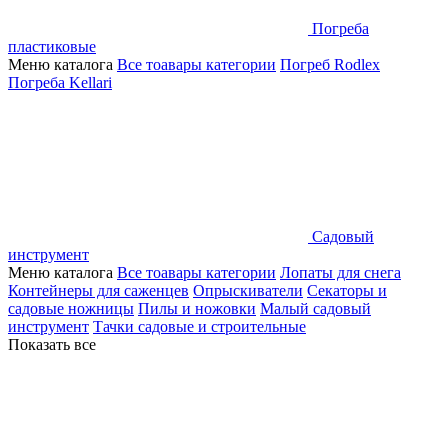
Погреба
пластиковые
Меню каталога
Все тоавары категории
Погреб Rodlex
Погреба Kellari
Садовый
инструмент
Меню каталога
Все тоавары категории
Лопаты для снега
Контейнеры для саженцев
Опрыскиватели
Секаторы и
садовые ножницы
Пилы и ножовки
Малый садовый
инструмент
Тачки садовые и строительные
Показать все