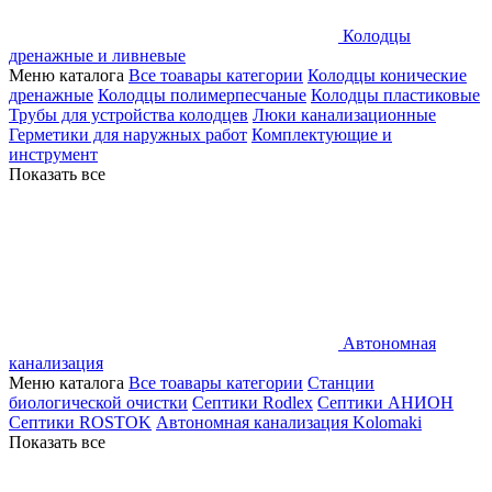
Колодцы
дренажные и ливневые
Меню каталога
Все тоавары категории
Колодцы конические
дренажные
Колодцы полимерпесчаные
Колодцы пластиковые
Трубы для устройства колодцев
Люки канализационные
Герметики для наружных работ
Комплектующие и
инструмент
Показать все
Автономная
канализация
Меню каталога
Все тоавары категории
Станции
биологической очистки
Септики Rodlex
Септики АНИОН
Септики ROSTOK
Автономная канализация Kolomaki
Показать все