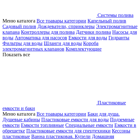
Системы полива
Меню каталога
Все тоавары категории
Капельный полив
Садовый полив
Дождеватели, спринклеры
Электромагнитные
клапана
Контроллеры для полива
Датчики полива
Насосы для
воды
Автоматика для насосов
Емкости для воды
Гидранты
Фильтры для воды
Шланги для воды
Короба
электромагнитных клапанов
Комплектующие
Показать все
Пластиковые
емкости и баки
Меню каталога
Все тоавары категории
Баки для душа.
Душевые кабины
Пластиковые емкости для воды
Подземные
емкости
Емкости топливные
Специальные емкости
Емкости в
обрешетке
Пластиковые емкости для спецтехники
Кессоны
пластиковые
Ванна пластиковая. Купели
Домашняя