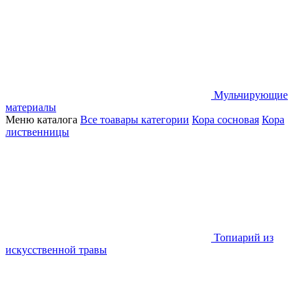
Мульчирующие
материалы
Меню каталога
Все тоавары категории
Кора сосновая
Кора
лиственницы
Топиарий из
искусственной травы