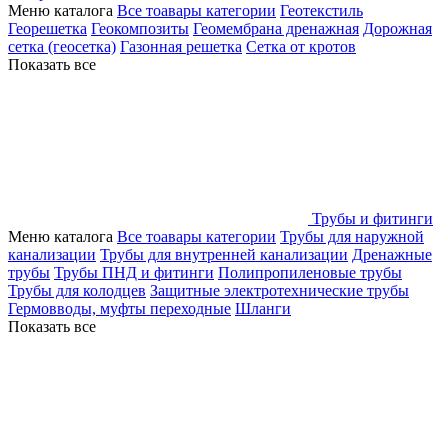
Меню каталога
Все тоавары категории
Геотекстиль
Георешетка
Геокомпозиты
Геомембрана дренажная
Дорожная
сетка (геосетка)
Газонная решетка
Сетка от кротов
Показать все
Трубы и фитинги
Меню каталога
Все тоавары категории
Трубы для наружной
канализации
Трубы для внутренней канализации
Дренажные
трубы
Трубы ПНД и фитинги
Полипропиленовые трубы
Трубы для колодцев
Защитные электротехнические трубы
Гермовводы, муфты переходные
Шланги
Показать все