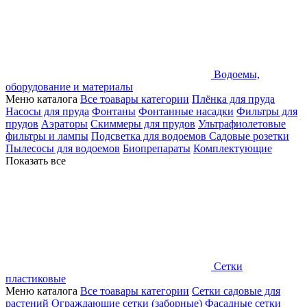
Водоемы,
оборудование и материалы
Меню каталога
Все тоавары категории
Плёнка для пруда
Насосы для пруда
Фонтаны
Фонтанные насадки
Фильтры для
прудов
Аэраторы
Скиммеры для прудов
Ультрафиолетовые
фильтры и лампы
Подсветка для водоемов
Садовые розетки
Пылесосы для водоемов
Биопрепараты
Комплектующие
Показать все
Сетки
пластиковые
Меню каталога
Все тоавары категории
Сетки садовые для
растений
Ограждающие сетки (заборные)
Фасадные сетки