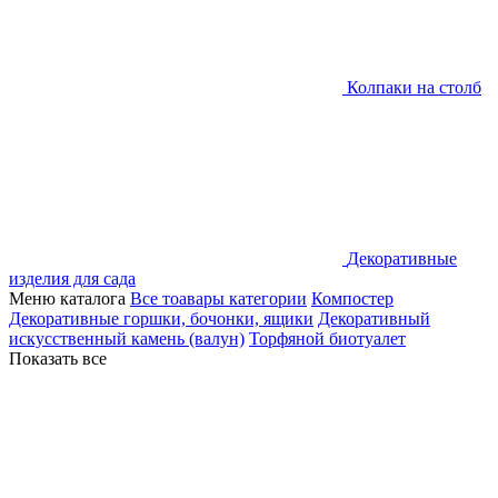
Колпаки на столб
Декоративные
изделия для сада
Меню каталога
Все тоавары категории
Компостер
Декоративные горшки, бочонки, ящики
Декоративный
искусственный камень (валун)
Торфяной биотуалет
Показать все