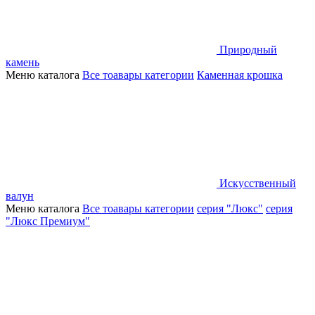
Природный
камень
Меню каталога
Все тоавары категории
Каменная крошка
Искусственный
валун
Меню каталога
Все тоавары категории
серия "Люкс"
серия
"Люкс Премиум"