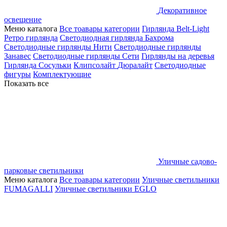
Декоративное
освещение
Меню каталога
Все тоавары категории
Гирлянда Belt-Light
Ретро гирлянда
Светодиодная гирлянда Бахрома
Светодиодные гирлянды Нити
Светодиодные гирлянды
Занавес
Светодиодные гирлянды Сети
Гирлянды на деревья
Гирлянда Сосульки
Клипсолайт
Дюралайт
Светодиодные
фигуры
Комплектующие
Показать все
Уличные садово-
парковые светильники
Меню каталога
Все тоавары категории
Уличные светильники
FUMAGALLI
Уличные светильники EGLO