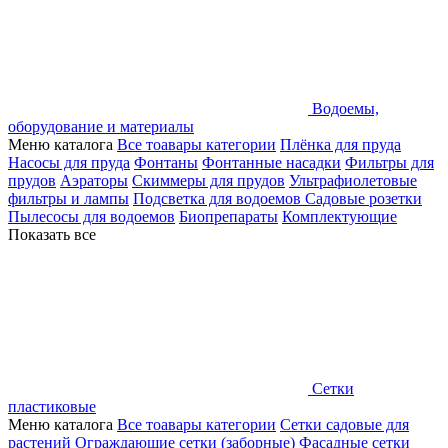
Водоемы,
оборудование и материалы
Меню каталога
Все тоавары категории
Плёнка для пруда
Насосы для пруда
Фонтаны
Фонтанные насадки
Фильтры для
прудов
Аэраторы
Скиммеры для прудов
Ультрафиолетовые
фильтры и лампы
Подсветка для водоемов
Садовые розетки
Пылесосы для водоемов
Биопрепараты
Комплектующие
Показать все
Сетки
пластиковые
Меню каталога
Все тоавары категории
Сетки садовые для
растений
Ограждающие сетки (заборные)
Фасадные сетки