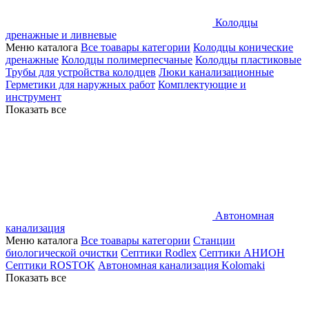
Колодцы
дренажные и ливневые
Меню каталога
Все тоавары категории
Колодцы конические
дренажные
Колодцы полимерпесчаные
Колодцы пластиковые
Трубы для устройства колодцев
Люки канализационные
Герметики для наружных работ
Комплектующие и
инструмент
Показать все
Автономная
канализация
Меню каталога
Все тоавары категории
Станции
биологической очистки
Септики Rodlex
Септики АНИОН
Септики ROSTOK
Автономная канализация Kolomaki
Показать все