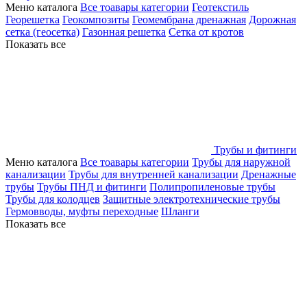
Меню каталога
Все тоавары категории
Геотекстиль
Георешетка
Геокомпозиты
Геомембрана дренажная
Дорожная
сетка (геосетка)
Газонная решетка
Сетка от кротов
Показать все
Трубы и фитинги
Меню каталога
Все тоавары категории
Трубы для наружной
канализации
Трубы для внутренней канализации
Дренажные
трубы
Трубы ПНД и фитинги
Полипропиленовые трубы
Трубы для колодцев
Защитные электротехнические трубы
Гермовводы, муфты переходные
Шланги
Показать все