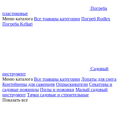
Погреба
пластиковые
Меню каталога
Все тоавары категории
Погреб Rodlex
Погреба Kellari
Садовый
инструмент
Меню каталога
Все тоавары категории
Лопаты для снега
Контейнеры для саженцев
Опрыскиватели
Секаторы и
садовые ножницы
Пилы и ножовки
Малый садовый
инструмент
Тачки садовые и строительные
Показать все