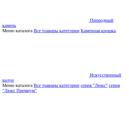
Природный
камень
Меню каталога
Все тоавары категории
Каменная крошка
Искусственный
валун
Меню каталога
Все тоавары категории
серия "Люкс"
серия
"Люкс Премиум"