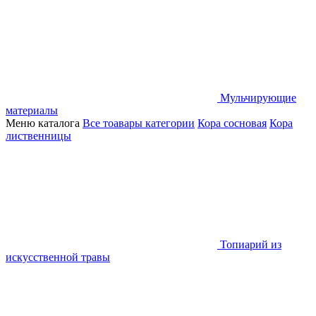
Мульчирующие
материалы
Меню каталога
Все тоавары категории
Кора сосновая
Кора
лиственницы
Топиарий из
искусственной травы