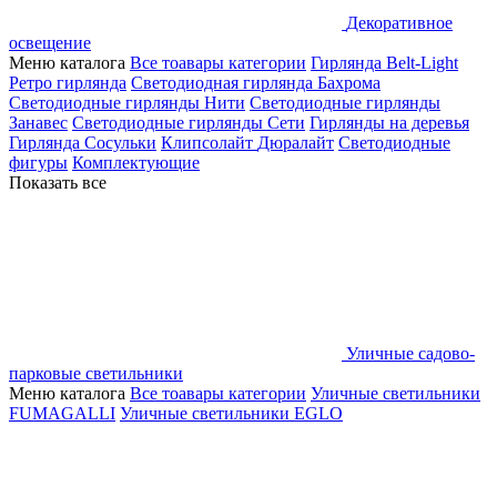
Декоративное
освещение
Меню каталога
Все тоавары категории
Гирлянда Belt-Light
Ретро гирлянда
Светодиодная гирлянда Бахрома
Светодиодные гирлянды Нити
Светодиодные гирлянды
Занавес
Светодиодные гирлянды Сети
Гирлянды на деревья
Гирлянда Сосульки
Клипсолайт
Дюралайт
Светодиодные
фигуры
Комплектующие
Показать все
Уличные садово-
парковые светильники
Меню каталога
Все тоавары категории
Уличные светильники
FUMAGALLI
Уличные светильники EGLO