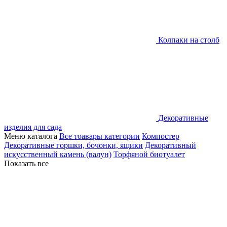
Колпаки на столб
Декоративные
изделия для сада
Меню каталога
Все тоавары категории
Компостер
Декоративные горшки, бочонки, ящики
Декоративный
искусственный камень (валун)
Торфяной биотуалет
Показать все