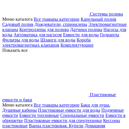
Системы полива
Меню каталога
Все тоавары категории
Капельный полив
Садовый полив
Дождеватели, спринклеры
Электромагнитные
клапана
Контроллеры для полива
Датчики полива
Насосы для
воды
Автоматика для насосов
Емкости для воды
Гидранты
Фильтры для воды
Шланги для воды
Короба
электромагнитных клапанов
Комплектующие
Показать все
Пластиковые
емкости и баки
Меню каталога
Все тоавары категории
Баки для душа.
Душевые кабины
Пластиковые емкости для воды
Подземные
емкости
Емкости топливные
Специальные емкости
Емкости в
обрешетке
Пластиковые емкости для спецтехники
Кессоны
пластиковые
Ванна пластиковая. Купели
Домашняя