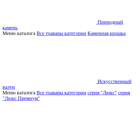
Природный
камень
Меню каталога
Все тоавары категории
Каменная крошка
Искусственный
валун
Меню каталога
Все тоавары категории
серия "Люкс"
серия
"Люкс Премиум"