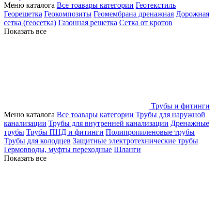
Меню каталога
Все тоавары категории
Геотекстиль
Георешетка
Геокомпозиты
Геомембрана дренажная
Дорожная
сетка (геосетка)
Газонная решетка
Сетка от кротов
Показать все
Трубы и фитинги
Меню каталога
Все тоавары категории
Трубы для наружной
канализации
Трубы для внутренней канализации
Дренажные
трубы
Трубы ПНД и фитинги
Полипропиленовые трубы
Трубы для колодцев
Защитные электротехнические трубы
Гермовводы, муфты переходные
Шланги
Показать все