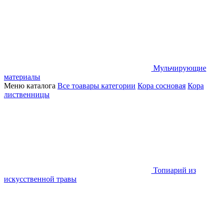
Мульчирующие
материалы
Меню каталога
Все тоавары категории
Кора сосновая
Кора
лиственницы
Топиарий из
искусственной травы