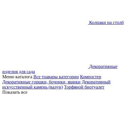
Колпаки на столб
Декоративные
изделия для сада
Меню каталога
Все тоавары категории
Компостер
Декоративные горшки, бочонки, ящики
Декоративный
искусственный камень (валун)
Торфяной биотуалет
Показать все