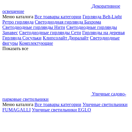
Декоративное
освещение
Меню каталога
Все тоавары категории
Гирлянда Belt-Light
Ретро гирлянда
Светодиодная гирлянда Бахрома
Светодиодные гирлянды Нити
Светодиодные гирлянды
Занавес
Светодиодные гирлянды Сети
Гирлянды на деревья
Гирлянда Сосульки
Клипсолайт
Дюралайт
Светодиодные
фигуры
Комплектующие
Показать все
Уличные садово-
парковые светильники
Меню каталога
Все тоавары категории
Уличные светильники
FUMAGALLI
Уличные светильники EGLO