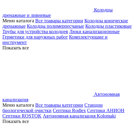
Колодцы
дренажные и ливневые
Меню каталога
Все тоавары категории
Колодцы конические
дренажные
Колодцы полимерпесчаные
Колодцы пластиковые
Трубы для устройства колодцев
Люки канализационные
Герметики для наружных работ
Комплектующие и
инструмент
Показать все
Автономная
канализация
Меню каталога
Все тоавары категории
Станции
биологической очистки
Септики Rodlex
Септики АНИОН
Септики ROSTOK
Автономная канализация Kolomaki
Показать все