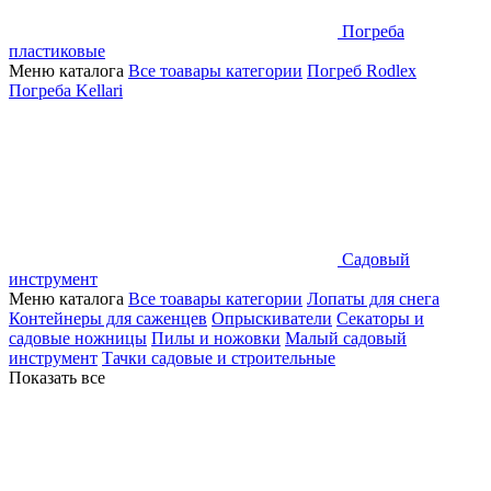
Погреба
пластиковые
Меню каталога
Все тоавары категории
Погреб Rodlex
Погреба Kellari
Садовый
инструмент
Меню каталога
Все тоавары категории
Лопаты для снега
Контейнеры для саженцев
Опрыскиватели
Секаторы и
садовые ножницы
Пилы и ножовки
Малый садовый
инструмент
Тачки садовые и строительные
Показать все