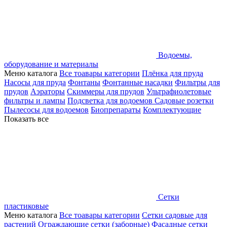
Водоемы,
оборудование и материалы
Меню каталога
Все тоавары категории
Плёнка для пруда
Насосы для пруда
Фонтаны
Фонтанные насадки
Фильтры для
прудов
Аэраторы
Скиммеры для прудов
Ультрафиолетовые
фильтры и лампы
Подсветка для водоемов
Садовые розетки
Пылесосы для водоемов
Биопрепараты
Комплектующие
Показать все
Сетки
пластиковые
Меню каталога
Все тоавары категории
Сетки садовые для
растений
Ограждающие сетки (заборные)
Фасадные сетки