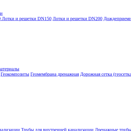
ки
0
Лотки и решетки DN150
Лотки и решетки DN200
Дождеприем
материалы
Геокомпозиты
Геомембрана дренажная
Дорожная сетка (геосетка
нализации
Трубы для внутренней канализации
Дренажные труб