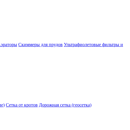
эраторы
Скиммеры для прудов
Ультрафиолетовые фильтры и
ие)
Сетка от кротов
Дорожная сетка (геосетка)