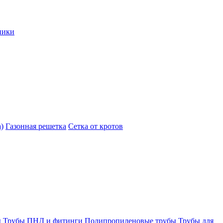
ники
)
Газонная решетка
Сетка от кротов
ы
Трубы ПНД и фитинги
Полипропиленовые трубы
Трубы для