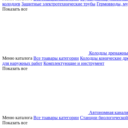
колодцев
Защитные электротехнические трубы
Гермовводы, м
Показать все
Колодцы дренажны
Меню каталога
Все тоавары категории
Колодцы конические д
для наружных работ
Комплектующие и инструмент
Показать все
Автономная канали
Меню каталога
Все тоавары категории
Станции биологической
Показать все