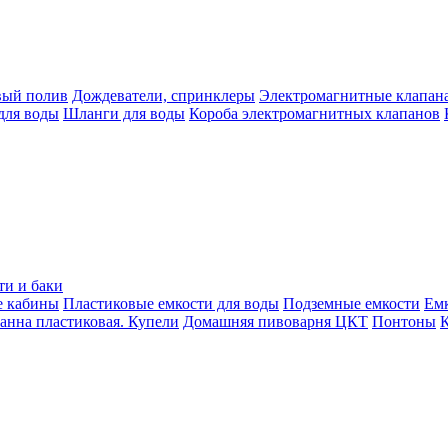
вый полив
Дождеватели, спринклеры
Электромагнитные клапан
для воды
Шланги для воды
Короба электромагнитных клапанов
ти и баки
е кабины
Пластиковые емкости для воды
Подземные емкости
Ем
анна пластиковая. Купели
Домашняя пивоварня ЦКТ
Понтоны
К