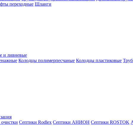
уфты переходные
Шланги
е и ливневые
ренажные
Колодцы полимерпесчаные
Колодцы пластиковые
Труб
зация
 очистки
Септики Rodlex
Септики АНИОН
Септики ROSTOK
А