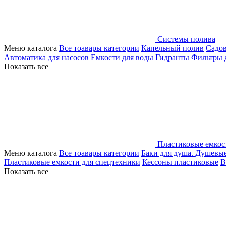
Системы полива
Меню каталога
Все тоавары категории
Капельный полив
Садо
Автоматика для насосов
Емкости для воды
Гидранты
Фильтры 
Показать все
Пластиковые емкос
Меню каталога
Все тоавары категории
Баки для душа. Душевы
Пластиковые емкости для спецтехники
Кессоны пластиковые
В
Показать все