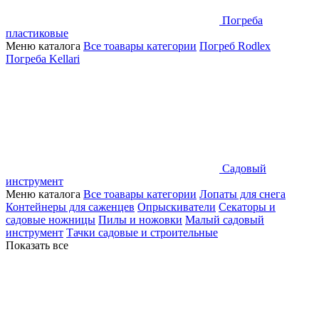
Погреба
пластиковые
Меню каталога
Все тоавары категории
Погреб Rodlex
Погреба Kellari
Садовый
инструмент
Меню каталога
Все тоавары категории
Лопаты для снега
Контейнеры для саженцев
Опрыскиватели
Секаторы и
садовые ножницы
Пилы и ножовки
Малый садовый
инструмент
Тачки садовые и строительные
Показать все