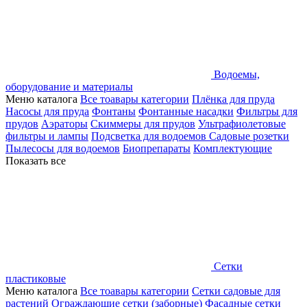
Водоемы,
оборудование и материалы
Меню каталога
Все тоавары категории
Плёнка для пруда
Насосы для пруда
Фонтаны
Фонтанные насадки
Фильтры для
прудов
Аэраторы
Скиммеры для прудов
Ультрафиолетовые
фильтры и лампы
Подсветка для водоемов
Садовые розетки
Пылесосы для водоемов
Биопрепараты
Комплектующие
Показать все
Сетки
пластиковые
Меню каталога
Все тоавары категории
Сетки садовые для
растений
Ограждающие сетки (заборные)
Фасадные сетки