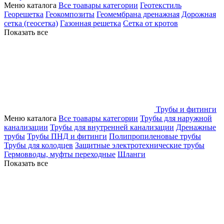
Меню каталога
Все тоавары категории
Геотекстиль
Георешетка
Геокомпозиты
Геомембрана дренажная
Дорожная
сетка (геосетка)
Газонная решетка
Сетка от кротов
Показать все
Трубы и фитинги
Меню каталога
Все тоавары категории
Трубы для наружной
канализации
Трубы для внутренней канализации
Дренажные
трубы
Трубы ПНД и фитинги
Полипропиленовые трубы
Трубы для колодцев
Защитные электротехнические трубы
Гермовводы, муфты переходные
Шланги
Показать все