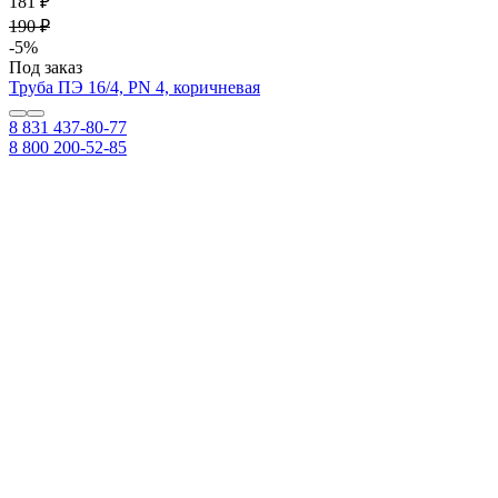
181 ₽
190 ₽
-5%
Под заказ
Труба ПЭ 16/4, PN 4, коричневая
8 831 437-80-77
8 800 200-52-85