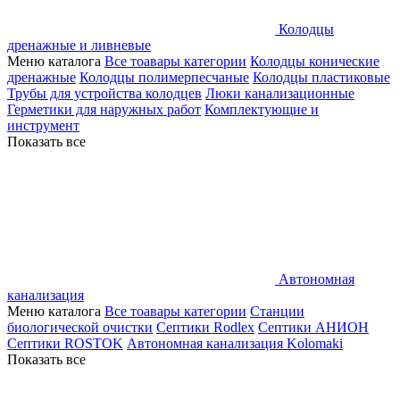
Колодцы
дренажные и ливневые
Меню каталога
Все тоавары категории
Колодцы конические
дренажные
Колодцы полимерпесчаные
Колодцы пластиковые
Трубы для устройства колодцев
Люки канализационные
Герметики для наружных работ
Комплектующие и
инструмент
Показать все
Автономная
канализация
Меню каталога
Все тоавары категории
Станции
биологической очистки
Септики Rodlex
Септики АНИОН
Септики ROSTOK
Автономная канализация Kolomaki
Показать все