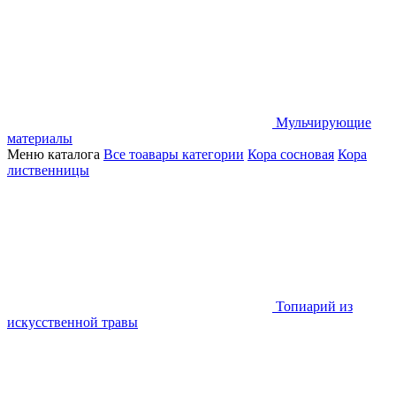
Мульчирующие
материалы
Меню каталога
Все тоавары категории
Кора сосновая
Кора
лиственницы
Топиарий из
искусственной травы