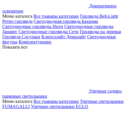
Декоративное
освещение
Меню каталога
Все тоавары категории
Гирлянда Belt-Light
Ретро гирлянда
Светодиодная гирлянда Бахрома
Светодиодные гирлянды Нити
Светодиодные гирлянды
Занавес
Светодиодные гирлянды Сети
Гирлянды на деревья
Гирлянда Сосульки
Клипсолайт
Дюралайт
Светодиодные
фигуры
Комплектующие
Показать все
Уличные садово-
парковые светильники
Меню каталога
Все тоавары категории
Уличные светильники
FUMAGALLI
Уличные светильники EGLO