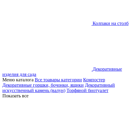
Колпаки на столб
Декоративные
изделия для сада
Меню каталога
Все тоавары категории
Компостер
Декоративные горшки, бочонки, ящики
Декоративный
искусственный камень (валун)
Торфяной биотуалет
Показать все