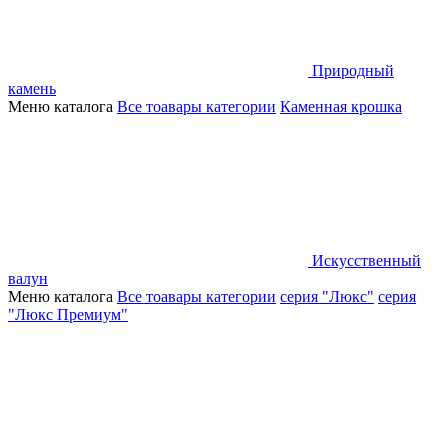
Природный
камень
Меню каталога
Все тоавары категории
Каменная крошка
Искусственный
валун
Меню каталога
Все тоавары категории
серия "Люкс"
серия
"Люкс Премиум"