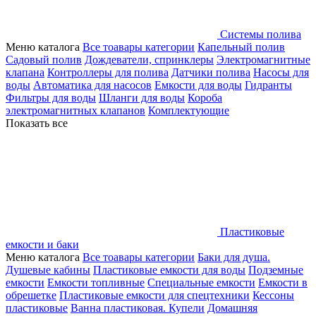
Системы полива
Меню каталога
Все тоавары категории
Капельный полив
Садовый полив
Дождеватели, спринклеры
Электромагнитные
клапана
Контроллеры для полива
Датчики полива
Насосы для
воды
Автоматика для насосов
Емкости для воды
Гидранты
Фильтры для воды
Шланги для воды
Короба
электромагнитных клапанов
Комплектующие
Показать все
Пластиковые
емкости и баки
Меню каталога
Все тоавары категории
Баки для душа.
Душевые кабины
Пластиковые емкости для воды
Подземные
емкости
Емкости топливные
Специальные емкости
Емкости в
обрешетке
Пластиковые емкости для спецтехники
Кессоны
пластиковые
Ванна пластиковая. Купели
Домашняя