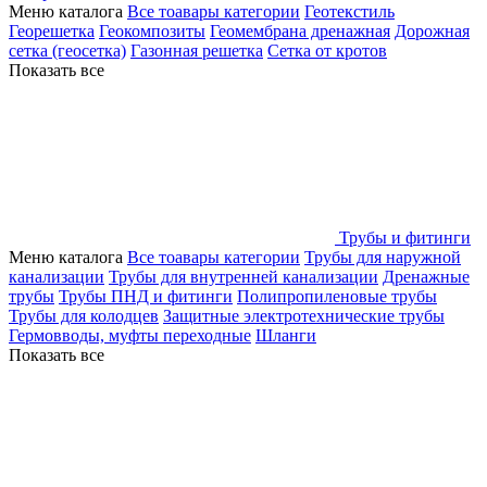
Меню каталога
Все тоавары категории
Геотекстиль
Георешетка
Геокомпозиты
Геомембрана дренажная
Дорожная
сетка (геосетка)
Газонная решетка
Сетка от кротов
Показать все
Трубы и фитинги
Меню каталога
Все тоавары категории
Трубы для наружной
канализации
Трубы для внутренней канализации
Дренажные
трубы
Трубы ПНД и фитинги
Полипропиленовые трубы
Трубы для колодцев
Защитные электротехнические трубы
Гермовводы, муфты переходные
Шланги
Показать все