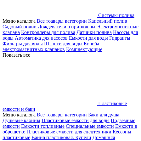
Системы полива
Меню каталога
Все тоавары категории
Капельный полив
Садовый полив
Дождеватели, спринклеры
Электромагнитные
клапана
Контроллеры для полива
Датчики полива
Насосы для
воды
Автоматика для насосов
Емкости для воды
Гидранты
Фильтры для воды
Шланги для воды
Короба
электромагнитных клапанов
Комплектующие
Показать все
Пластиковые
емкости и баки
Меню каталога
Все тоавары категории
Баки для душа.
Душевые кабины
Пластиковые емкости для воды
Подземные
емкости
Емкости топливные
Специальные емкости
Емкости в
обрешетке
Пластиковые емкости для спецтехники
Кессоны
пластиковые
Ванна пластиковая. Купели
Домашняя