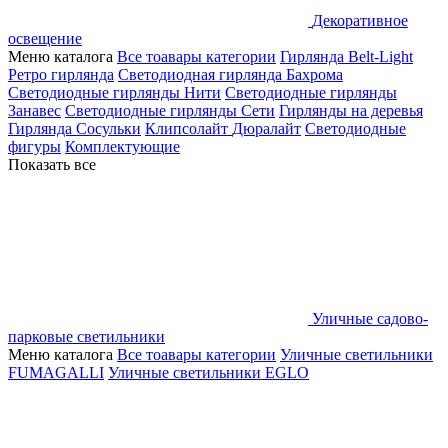
Декоративное
освещение
Меню каталога
Все тоавары категории
Гирлянда Belt-Light
Ретро гирлянда
Светодиодная гирлянда Бахрома
Светодиодные гирлянды Нити
Светодиодные гирлянды
Занавес
Светодиодные гирлянды Сети
Гирлянды на деревья
Гирлянда Сосульки
Клипсолайт
Дюралайт
Светодиодные
фигуры
Комплектующие
Показать все
Уличные садово-
парковые светильники
Меню каталога
Все тоавары категории
Уличные светильники
FUMAGALLI
Уличные светильники EGLO