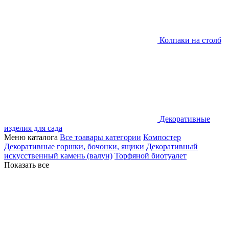
Колпаки на столб
Декоративные
изделия для сада
Меню каталога
Все тоавары категории
Компостер
Декоративные горшки, бочонки, ящики
Декоративный
искусственный камень (валун)
Торфяной биотуалет
Показать все