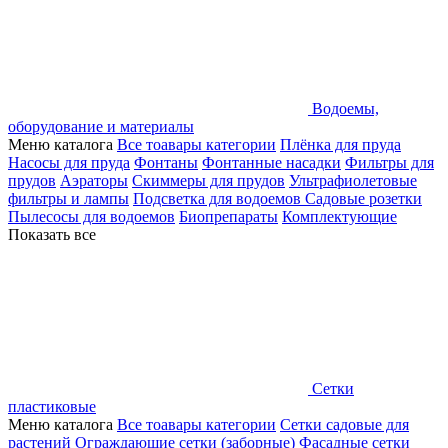
Водоемы,
оборудование и материалы
Меню каталога
Все тоавары категории
Плёнка для пруда
Насосы для пруда
Фонтаны
Фонтанные насадки
Фильтры для
прудов
Аэраторы
Скиммеры для прудов
Ультрафиолетовые
фильтры и лампы
Подсветка для водоемов
Садовые розетки
Пылесосы для водоемов
Биопрепараты
Комплектующие
Показать все
Сетки
пластиковые
Меню каталога
Все тоавары категории
Сетки садовые для
растений
Ограждающие сетки (заборные)
Фасадные сетки