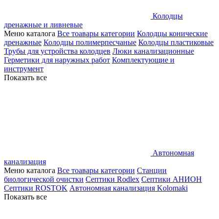
Колодцы
дренажные и ливневые
Меню каталога
Все тоавары категории
Колодцы конические
дренажные
Колодцы полимерпесчаные
Колодцы пластиковые
Трубы для устройства колодцев
Люки канализационные
Герметики для наружных работ
Комплектующие и
инструмент
Показать все
Автономная
канализация
Меню каталога
Все тоавары категории
Станции
биологической очистки
Септики Rodlex
Септики АНИОН
Септики ROSTOK
Автономная канализация Kolomaki
Показать все