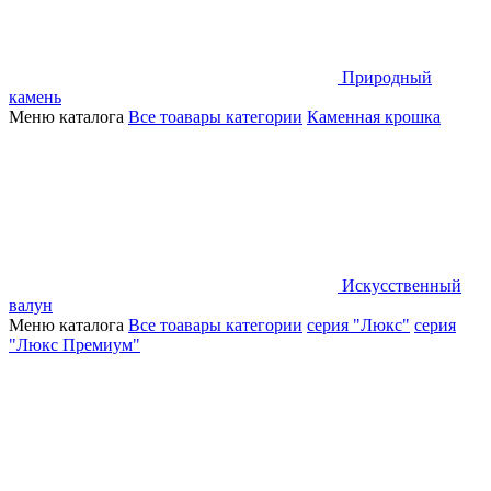
Природный
камень
Меню каталога
Все тоавары категории
Каменная крошка
Искусственный
валун
Меню каталога
Все тоавары категории
серия "Люкс"
серия
"Люкс Премиум"