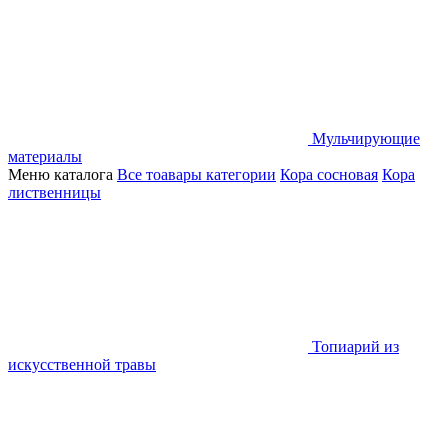
Мульчирующие
материалы
Меню каталога
Все тоавары категории
Кора сосновая
Кора
лиственницы
Топиарий из
искусственной травы