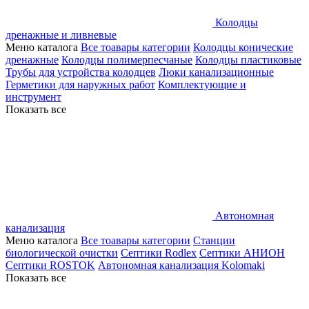
Колодцы
дренажные и ливневые
Меню каталога
Все тоавары категории
Колодцы конические
дренажные
Колодцы полимерпесчаные
Колодцы пластиковые
Трубы для устройства колодцев
Люки канализационные
Герметики для наружных работ
Комплектующие и
инструмент
Показать все
Автономная
канализация
Меню каталога
Все тоавары категории
Станции
биологической очистки
Септики Rodlex
Септики АНИОН
Септики ROSTOK
Автономная канализация Kolomaki
Показать все