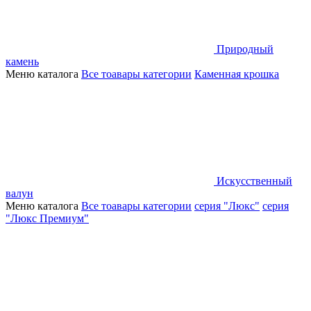
Природный
камень
Меню каталога
Все тоавары категории
Каменная крошка
Искусственный
валун
Меню каталога
Все тоавары категории
серия "Люкс"
серия
"Люкс Премиум"