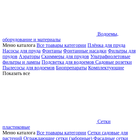
Водоемы,
оборудование и материалы
Меню каталога
Все тоавары категории
Плёнка для пруда
Насосы для пруда
Фонтаны
Фонтанные насадки
Фильтры для
прудов
Аэраторы
Скиммеры для прудов
Ультрафиолетовые
фильтры и лампы
Подсветка для водоемов
Садовые розетки
Пылесосы для водоемов
Биопрепараты
Комплектующие
Показать все
Сетки
пластиковые
Меню каталога
Все тоавары категории
Сетки садовые для
растений
Ограждающие сетки (заборные)
Фасадные сетки