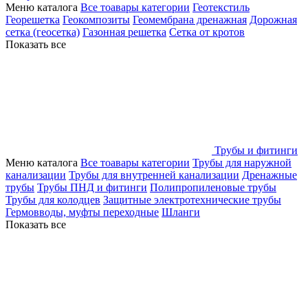
Меню каталога
Все тоавары категории
Геотекстиль
Георешетка
Геокомпозиты
Геомембрана дренажная
Дорожная
сетка (геосетка)
Газонная решетка
Сетка от кротов
Показать все
Трубы и фитинги
Меню каталога
Все тоавары категории
Трубы для наружной
канализации
Трубы для внутренней канализации
Дренажные
трубы
Трубы ПНД и фитинги
Полипропиленовые трубы
Трубы для колодцев
Защитные электротехнические трубы
Гермовводы, муфты переходные
Шланги
Показать все