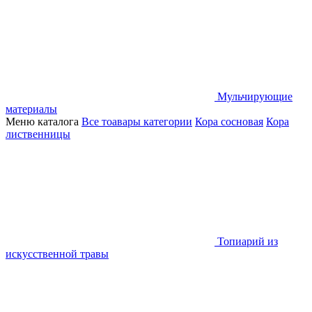
Мульчирующие
материалы
Меню каталога
Все тоавары категории
Кора сосновая
Кора
лиственницы
Топиарий из
искусственной травы