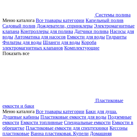
Системы полива
Меню каталога
Все тоавары категории
Капельный полив
Садовый полив
Дождеватели, спринклеры
Электромагнитные
клапана
Контроллеры для полива
Датчики полива
Насосы для
воды
Автоматика для насосов
Емкости для воды
Гидранты
Фильтры для воды
Шланги для воды
Короба
электромагнитных клапанов
Комплектующие
Показать все
Пластиковые
емкости и баки
Меню каталога
Все тоавары категории
Баки для душа.
Душевые кабины
Пластиковые емкости для воды
Подземные
емкости
Емкости топливные
Специальные емкости
Емкости в
обрешетке
Пластиковые емкости для спецтехники
Кессоны
пластиковые
Ванна пластиковая. Купели
Домашняя