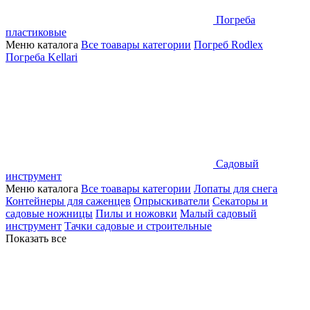
Погреба
пластиковые
Меню каталога
Все тоавары категории
Погреб Rodlex
Погреба Kellari
Садовый
инструмент
Меню каталога
Все тоавары категории
Лопаты для снега
Контейнеры для саженцев
Опрыскиватели
Секаторы и
садовые ножницы
Пилы и ножовки
Малый садовый
инструмент
Тачки садовые и строительные
Показать все