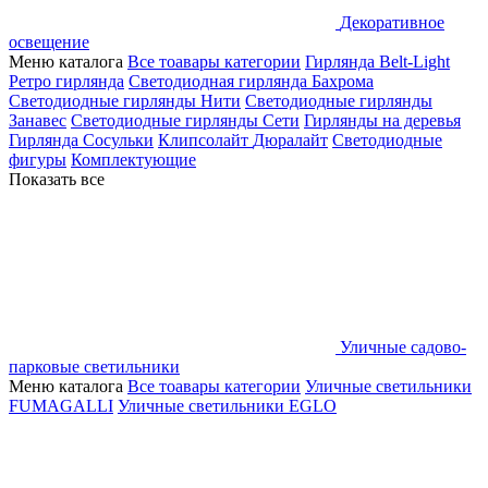
Декоративное
освещение
Меню каталога
Все тоавары категории
Гирлянда Belt-Light
Ретро гирлянда
Светодиодная гирлянда Бахрома
Светодиодные гирлянды Нити
Светодиодные гирлянды
Занавес
Светодиодные гирлянды Сети
Гирлянды на деревья
Гирлянда Сосульки
Клипсолайт
Дюралайт
Светодиодные
фигуры
Комплектующие
Показать все
Уличные садово-
парковые светильники
Меню каталога
Все тоавары категории
Уличные светильники
FUMAGALLI
Уличные светильники EGLO