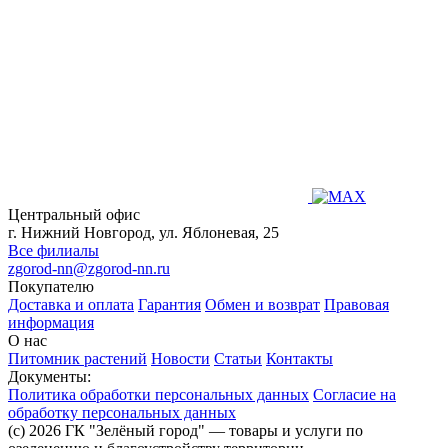
Центральный офис
г. Нижний Новгород, ул. Яблоневая, 25
Все филиалы
zgorod-nn@zgorod-nn.ru
Покупателю
Доставка и оплата
Гарантия
Обмен и возврат
Правовая
информация
О нас
Питомник растений
Новости
Статьи
Контакты
Документы:
Политика обработки персональных данных
Согласие на
обработку персональных данных
(c) 2026 ГК "Зелёный город" — товары и услуги по