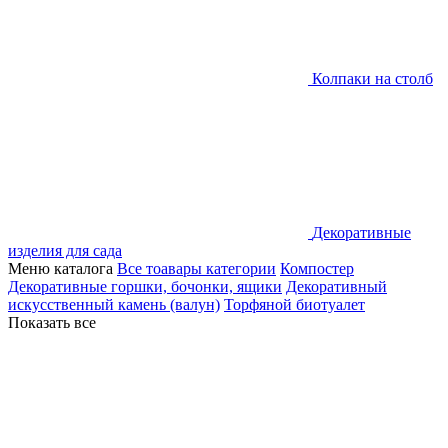
Колпаки на столб
Декоративные
изделия для сада
Меню каталога
Все тоавары категории
Компостер
Декоративные горшки, бочонки, ящики
Декоративный
искусственный камень (валун)
Торфяной биотуалет
Показать все