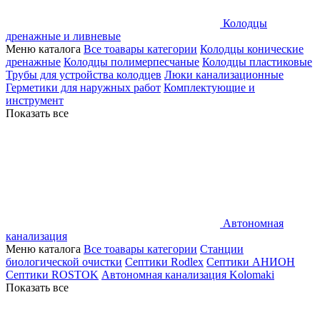
Колодцы
дренажные и ливневые
Меню каталога
Все тоавары категории
Колодцы конические
дренажные
Колодцы полимерпесчаные
Колодцы пластиковые
Трубы для устройства колодцев
Люки канализационные
Герметики для наружных работ
Комплектующие и
инструмент
Показать все
Автономная
канализация
Меню каталога
Все тоавары категории
Станции
биологической очистки
Септики Rodlex
Септики АНИОН
Септики ROSTOK
Автономная канализация Kolomaki
Показать все