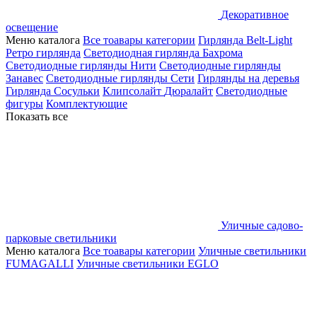
Декоративное
освещение
Меню каталога
Все тоавары категории
Гирлянда Belt-Light
Ретро гирлянда
Светодиодная гирлянда Бахрома
Светодиодные гирлянды Нити
Светодиодные гирлянды
Занавес
Светодиодные гирлянды Сети
Гирлянды на деревья
Гирлянда Сосульки
Клипсолайт
Дюралайт
Светодиодные
фигуры
Комплектующие
Показать все
Уличные садово-
парковые светильники
Меню каталога
Все тоавары категории
Уличные светильники
FUMAGALLI
Уличные светильники EGLO