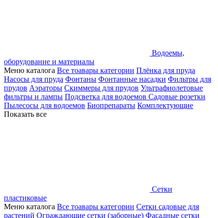
Водоемы,
оборудование и материалы
Меню каталога
Все тоавары категории
Плёнка для пруда
Насосы для пруда
Фонтаны
Фонтанные насадки
Фильтры для
прудов
Аэраторы
Скиммеры для прудов
Ультрафиолетовые
фильтры и лампы
Подсветка для водоемов
Садовые розетки
Пылесосы для водоемов
Биопрепараты
Комплектующие
Показать все
Сетки
пластиковые
Меню каталога
Все тоавары категории
Сетки садовые для
растений
Ограждающие сетки (заборные)
Фасадные сетки