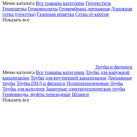
Меню каталога
Все тоавары категории
Геотекстиль
Георешетка
Геокомпозиты
Геомембрана дренажная
Дорожная
сетка (геосетка)
Газонная решетка
Сетка от кротов
Показать все
Трубы и фитинги
Меню каталога
Все тоавары категории
Трубы для наружной
канализации
Трубы для внутренней канализации
Дренажные
трубы
Трубы ПНД и фитинги
Полипропиленовые трубы
Трубы для колодцев
Защитные электротехнические трубы
Гермовводы, муфты переходные
Шланги
Показать все