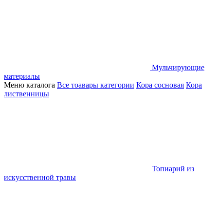
Мульчирующие
материалы
Меню каталога
Все тоавары категории
Кора сосновая
Кора
лиственницы
Топиарий из
искусственной травы