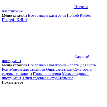
Погреба
пластиковые
Меню каталога
Все тоавары категории
Погреб Rodlex
Погреба Kellari
Садовый
инструмент
Меню каталога
Все тоавары категории
Лопаты для снега
Контейнеры для саженцев
Опрыскиватели
Секаторы и
садовые ножницы
Пилы и ножовки
Малый садовый
инструмент
Тачки садовые и строительные
Показать все