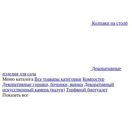
Колпаки на столб
Декоративные
изделия для сада
Меню каталога
Все тоавары категории
Компостер
Декоративные горшки, бочонки, ящики
Декоративный
искусственный камень (валун)
Торфяной биотуалет
Показать все