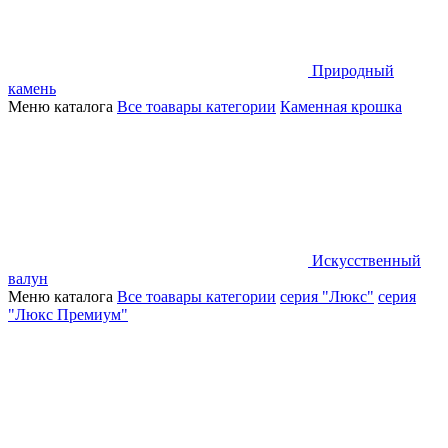
Природный
камень
Меню каталога
Все тоавары категории
Каменная крошка
Искусственный
валун
Меню каталога
Все тоавары категории
серия "Люкс"
серия
"Люкс Премиум"