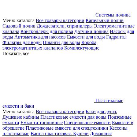
Системы полива
Меню каталога
Все тоавары категории
Капельный полив
Садовый полив
Дождеватели, спринклеры
Электромагнитные
клапана
Контроллеры для полива
Датчики полива
Насосы для
воды
Автоматика для насосов
Емкости для воды
Гидранты
Фильтры для воды
Шланги для воды
Короба
электромагнитных клапанов
Комплектующие
Показать все
Пластиковые
емкости и баки
Меню каталога
Все тоавары категории
Баки для душа.
Душевые кабины
Пластиковые емкости для воды
Подземные
емкости
Емкости топливные
Специальные емкости
Емкости в
обрешетке
Пластиковые емкости для спецтехники
Кессоны
пластиковые
Ванна пластиковая. Купели
Домашняя