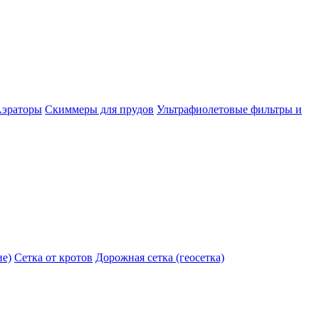
эраторы
Скиммеры для прудов
Ультрафиолетовые фильтры и
ие)
Сетка от кротов
Дорожная сетка (геосетка)