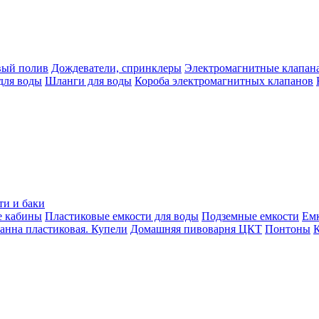
вый полив
Дождеватели, спринклеры
Электромагнитные клапан
для воды
Шланги для воды
Короба электромагнитных клапанов
ти и баки
е кабины
Пластиковые емкости для воды
Подземные емкости
Ем
анна пластиковая. Купели
Домашняя пивоварня ЦКТ
Понтоны
К