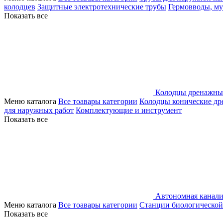
колодцев
Защитные электротехнические трубы
Гермовводы, м
Показать все
Колодцы дренажны
Меню каталога
Все тоавары категории
Колодцы конические д
для наружных работ
Комплектующие и инструмент
Показать все
Автономная канали
Меню каталога
Все тоавары категории
Станции биологической
Показать все