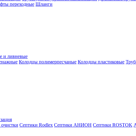
уфты переходные
Шланги
е и ливневые
ренажные
Колодцы полимерпесчаные
Колодцы пластиковые
Труб
зация
 очистки
Септики Rodlex
Септики АНИОН
Септики ROSTOK
А