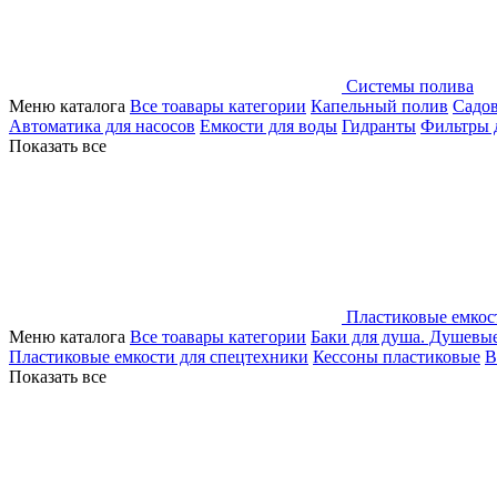
Системы полива
Меню каталога
Все тоавары категории
Капельный полив
Садо
Автоматика для насосов
Емкости для воды
Гидранты
Фильтры 
Показать все
Пластиковые емкос
Меню каталога
Все тоавары категории
Баки для душа. Душевы
Пластиковые емкости для спецтехники
Кессоны пластиковые
В
Показать все