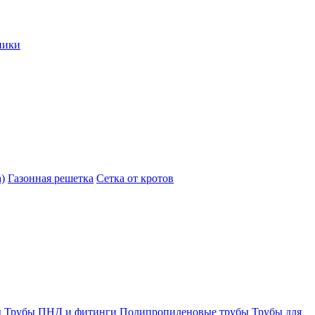
ники
)
Газонная решетка
Сетка от кротов
ы
Трубы ПНД и фитинги
Полипропиленовые трубы
Трубы для