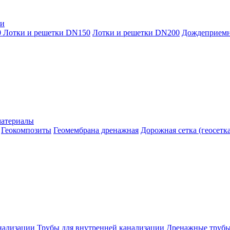
ки
0
Лотки и решетки DN150
Лотки и решетки DN200
Дождеприем
материалы
Геокомпозиты
Геомембрана дренажная
Дорожная сетка (геосетка
нализации
Трубы для внутренней канализации
Дренажные труб