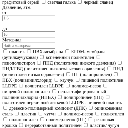
графитовый серый
светлая галька
черный сланец
Давление, атм.
от
–
до
Материал
пластик
ПВХ-мембрана
EPDM- мембрана
(бутилкаучуковая)
вспененный полиэтилен
пенополистирол
ПНД (полиэтилен низкого давления)
ПНД/ПВД (полиэтилен низкого/высокого давления)
ПНД
(полиэтилен низкого давления)
ПП (полипропилен)
ПВХ (поливинилхлорид)
каучук
пищевой полиэтилен
LLDPE
полиэтилен LLDPE
полимер-песок
пищевой полипропилен
непластифицированный
поливинилхлорид (НПВХ)
полипропилен (ПП)
полиэтилен первичный литьевой LLDPE - пищевой пластик
древесно-полимерный композит (ДПК)
оцинкованная
сталь
пластик
чугун
полимер-песок
полиэтилен
полипропилен
полимер-песок (ПП)
резиновая
крошка
переработанный полиэтилен
пластик/ чугун