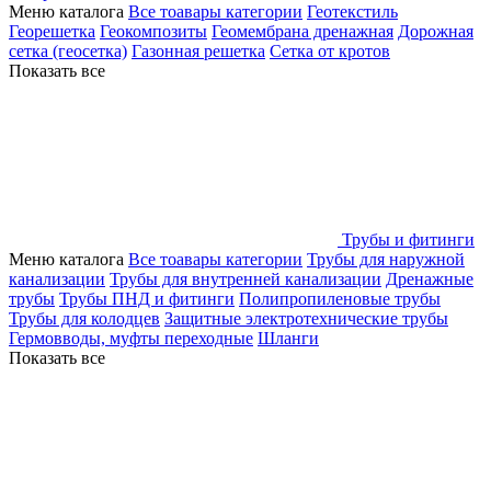
Меню каталога
Все тоавары категории
Геотекстиль
Георешетка
Геокомпозиты
Геомембрана дренажная
Дорожная
сетка (геосетка)
Газонная решетка
Сетка от кротов
Показать все
Трубы и фитинги
Меню каталога
Все тоавары категории
Трубы для наружной
канализации
Трубы для внутренней канализации
Дренажные
трубы
Трубы ПНД и фитинги
Полипропиленовые трубы
Трубы для колодцев
Защитные электротехнические трубы
Гермовводы, муфты переходные
Шланги
Показать все