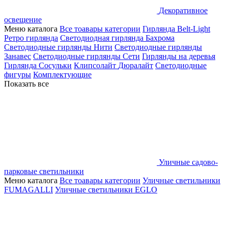
Декоративное
освещение
Меню каталога
Все тоавары категории
Гирлянда Belt-Light
Ретро гирлянда
Светодиодная гирлянда Бахрома
Светодиодные гирлянды Нити
Светодиодные гирлянды
Занавес
Светодиодные гирлянды Сети
Гирлянды на деревья
Гирлянда Сосульки
Клипсолайт
Дюралайт
Светодиодные
фигуры
Комплектующие
Показать все
Уличные садово-
парковые светильники
Меню каталога
Все тоавары категории
Уличные светильники
FUMAGALLI
Уличные светильники EGLO