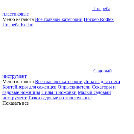
Погреба
пластиковые
Меню каталога
Все тоавары категории
Погреб Rodlex
Погреба Kellari
Садовый
инструмент
Меню каталога
Все тоавары категории
Лопаты для снега
Контейнеры для саженцев
Опрыскиватели
Секаторы и
садовые ножницы
Пилы и ножовки
Малый садовый
инструмент
Тачки садовые и строительные
Показать все