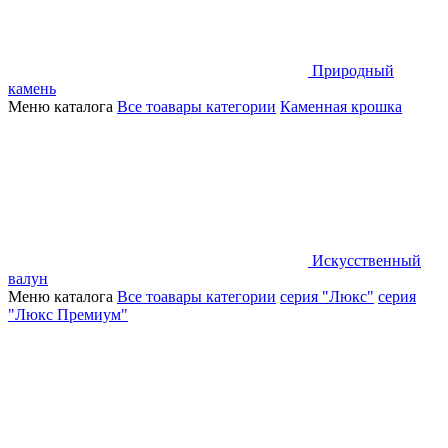
Природный
камень
Меню каталога
Все тоавары категории
Каменная крошка
Искусственный
валун
Меню каталога
Все тоавары категории
серия "Люкс"
серия
"Люкс Премиум"