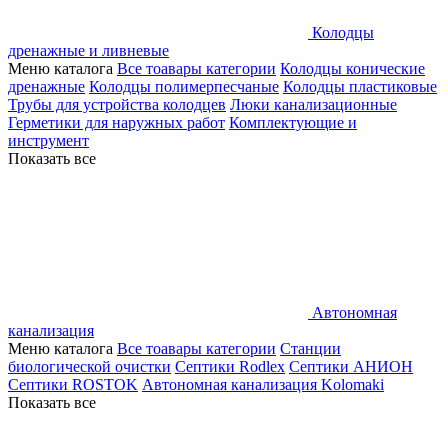
Колодцы
дренажные и ливневые
Меню каталога
Все тоавары категории
Колодцы конические
дренажные
Колодцы полимерпесчаные
Колодцы пластиковые
Трубы для устройства колодцев
Люки канализационные
Герметики для наружных работ
Комплектующие и
инструмент
Показать все
Автономная
канализация
Меню каталога
Все тоавары категории
Станции
биологической очистки
Септики Rodlex
Септики АНИОН
Септики ROSTOK
Автономная канализация Kolomaki
Показать все