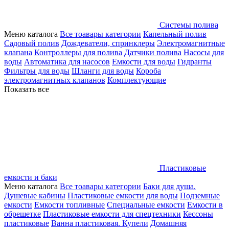
Системы полива
Меню каталога
Все тоавары категории
Капельный полив
Садовый полив
Дождеватели, спринклеры
Электромагнитные
клапана
Контроллеры для полива
Датчики полива
Насосы для
воды
Автоматика для насосов
Емкости для воды
Гидранты
Фильтры для воды
Шланги для воды
Короба
электромагнитных клапанов
Комплектующие
Показать все
Пластиковые
емкости и баки
Меню каталога
Все тоавары категории
Баки для душа.
Душевые кабины
Пластиковые емкости для воды
Подземные
емкости
Емкости топливные
Специальные емкости
Емкости в
обрешетке
Пластиковые емкости для спецтехники
Кессоны
пластиковые
Ванна пластиковая. Купели
Домашняя