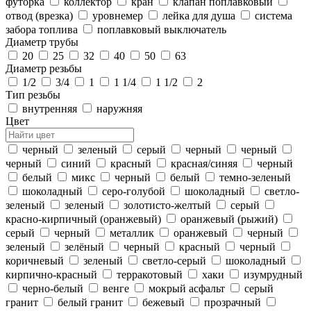
футорка
коллектор
кран
клапан поплавковый
отвод (врезка)
уровнемер
лейка для душа
система
забора топлива
поплавковый выключатель
Диаметр трубы
20
25
32
40
50
63
Диаметр резьбы
1/2
3/4
1
1 1/4
1 1/2
2
Тип резьбы
внутренняя
наружняя
Цвет
черный
зеленый
серый
черный
черный
черный
синий
красный
красная/синяя
черный
белый
микс
черный
белый
темно-зеленый
шоколадный
серо-голубой
шоколадный
светло-
зеленый
зеленый
золотисто-желтый
серый
красно-кирпичный (оранжевый)
оранжевый (рыжий)
серый
черный
металлик
оранжевый
черный
зеленый
зелёный
черный
красный
черный
коричневый
зеленый
светло-серый
шоколадный
кирпично-красный
терракотовый
хаки
изумрудный
черно-белый
венге
мокрый асфальт
серый
гранит
белый гранит
бежевый
прозрачный