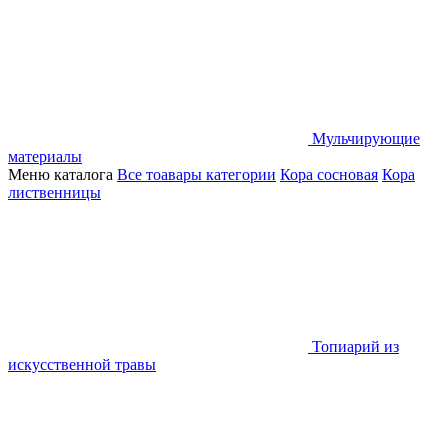
Мульчирующие
материалы
Меню каталога
Все тоавары категории
Кора сосновая
Кора
лиственницы
Топиарий из
искусственной травы