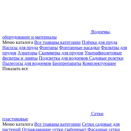
Водоемы,
оборудование и материалы
Меню каталога
Все тоавары категории
Плёнка для пруда
Насосы для пруда
Фонтаны
Фонтанные насадки
Фильтры для
прудов
Аэраторы
Скиммеры для прудов
Ультрафиолетовые
фильтры и лампы
Подсветка для водоемов
Садовые розетки
Пылесосы для водоемов
Биопрепараты
Комплектующие
Показать все
Сетки
пластиковые
Меню каталога
Все тоавары категории
Сетки садовые для
растений
Ограждающие сетки (заборные)
Фасадные сетки