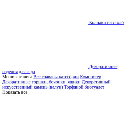
Колпаки на столб
Декоративные
изделия для сада
Меню каталога
Все тоавары категории
Компостер
Декоративные горшки, бочонки, ящики
Декоративный
искусственный камень (валун)
Торфяной биотуалет
Показать все