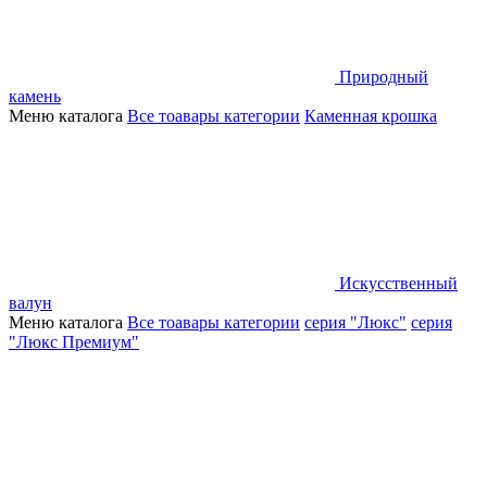
Природный
камень
Меню каталога
Все тоавары категории
Каменная крошка
Искусственный
валун
Меню каталога
Все тоавары категории
серия "Люкс"
серия
"Люкс Премиум"