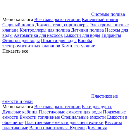
Системы полива
Меню каталога
Все тоавары категории
Капельный полив
Садовый полив
Дождеватели, спринклеры
Электромагнитные
клапана
Контроллеры для полива
Датчики полива
Насосы для
воды
Автоматика для насосов
Емкости для воды
Гидранты
Фильтры для воды
Шланги для воды
Короба
электромагнитных клапанов
Комплектующие
Показать все
Пластиковые
емкости и баки
Меню каталога
Все тоавары категории
Баки для душа.
Душевые кабины
Пластиковые емкости для воды
Подземные
емкости
Емкости топливные
Специальные емкости
Емкости в
обрешетке
Пластиковые емкости для спецтехники
Кессоны
пластиковые
Ванна пластиковая. Купели
Домашняя