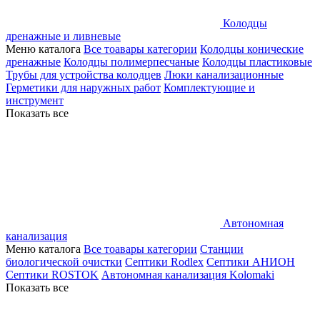
Колодцы
дренажные и ливневые
Меню каталога
Все тоавары категории
Колодцы конические
дренажные
Колодцы полимерпесчаные
Колодцы пластиковые
Трубы для устройства колодцев
Люки канализационные
Герметики для наружных работ
Комплектующие и
инструмент
Показать все
Автономная
канализация
Меню каталога
Все тоавары категории
Станции
биологической очистки
Септики Rodlex
Септики АНИОН
Септики ROSTOK
Автономная канализация Kolomaki
Показать все