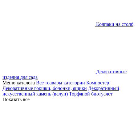
Колпаки на столб
Декоративные
изделия для сада
Меню каталога
Все тоавары категории
Компостер
Декоративные горшки, бочонки, ящики
Декоративный
искусственный камень (валун)
Торфяной биотуалет
Показать все