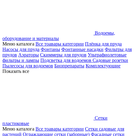
Водоемы,
оборудование и материалы
Меню каталога
Все тоавары категории
Плёнка для пруда
Насосы для пруда
Фонтаны
Фонтанные насадки
Фильтры для
прудов
Аэраторы
Скиммеры для прудов
Ультрафиолетовые
фильтры и лампы
Подсветка для водоемов
Садовые розетки
Пылесосы для водоемов
Биопрепараты
Комплектующие
Показать все
Сетки
пластиковые
Меню каталога
Все тоавары категории
Сетки садовые для
растений
Ограждающие сетки (заборные)
Фасадные сетки