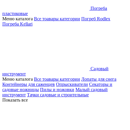
Погреба
пластиковые
Меню каталога
Все тоавары категории
Погреб Rodlex
Погреба Kellari
Садовый
инструмент
Меню каталога
Все тоавары категории
Лопаты для снега
Контейнеры для саженцев
Опрыскиватели
Секаторы и
садовые ножницы
Пилы и ножовки
Малый садовый
инструмент
Тачки садовые и строительные
Показать все