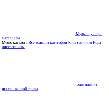
Мульчирующие
материалы
Меню каталога
Все тоавары категории
Кора сосновая
Кора
лиственницы
Топиарий из
искусственной травы