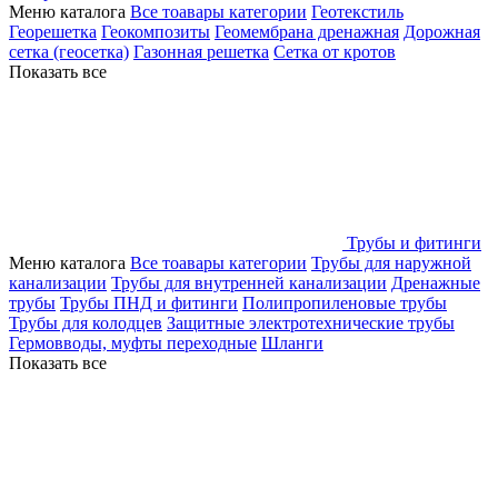
Меню каталога
Все тоавары категории
Геотекстиль
Георешетка
Геокомпозиты
Геомембрана дренажная
Дорожная
сетка (геосетка)
Газонная решетка
Сетка от кротов
Показать все
Трубы и фитинги
Меню каталога
Все тоавары категории
Трубы для наружной
канализации
Трубы для внутренней канализации
Дренажные
трубы
Трубы ПНД и фитинги
Полипропиленовые трубы
Трубы для колодцев
Защитные электротехнические трубы
Гермовводы, муфты переходные
Шланги
Показать все