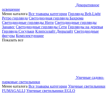
Декоративное
освещение
Меню каталога
Все тоавары категории
Гирлянда Belt-Light
Ретро гирлянда
Светодиодная гирлянда Бахрома
Светодиодные гирлянды Нити
Светодиодные гирлянды
Занавес
Светодиодные гирлянды Сети
Гирлянды на деревья
Гирлянда Сосульки
Клипсолайт
Дюралайт
Светодиодные
фигуры
Комплектующие
Показать все
Уличные садово-
парковые светильники
Меню каталога
Все тоавары категории
Уличные светильники
FUMAGALLI
Уличные светильники EGLO