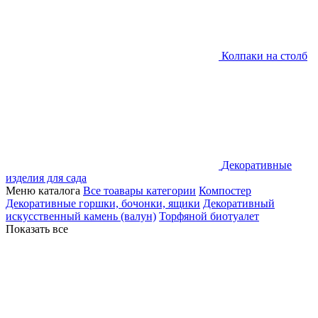
Колпаки на столб
Декоративные
изделия для сада
Меню каталога
Все тоавары категории
Компостер
Декоративные горшки, бочонки, ящики
Декоративный
искусственный камень (валун)
Торфяной биотуалет
Показать все