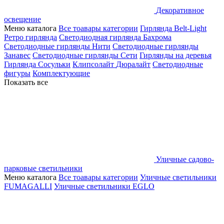
Декоративное
освещение
Меню каталога
Все тоавары категории
Гирлянда Belt-Light
Ретро гирлянда
Светодиодная гирлянда Бахрома
Светодиодные гирлянды Нити
Светодиодные гирлянды
Занавес
Светодиодные гирлянды Сети
Гирлянды на деревья
Гирлянда Сосульки
Клипсолайт
Дюралайт
Светодиодные
фигуры
Комплектующие
Показать все
Уличные садово-
парковые светильники
Меню каталога
Все тоавары категории
Уличные светильники
FUMAGALLI
Уличные светильники EGLO