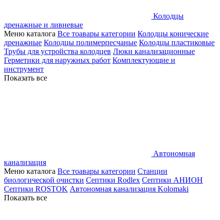
Колодцы
дренажные и ливневые
Меню каталога
Все тоавары категории
Колодцы конические
дренажные
Колодцы полимерпесчаные
Колодцы пластиковые
Трубы для устройства колодцев
Люки канализационные
Герметики для наружных работ
Комплектующие и
инструмент
Показать все
Автономная
канализация
Меню каталога
Все тоавары категории
Станции
биологической очистки
Септики Rodlex
Септики АНИОН
Септики ROSTOK
Автономная канализация Kolomaki
Показать все