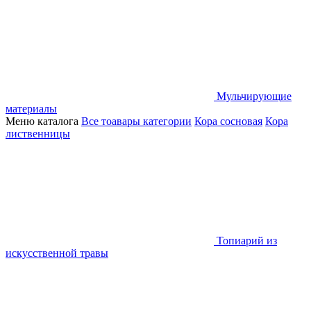
Мульчирующие
материалы
Меню каталога
Все тоавары категории
Кора сосновая
Кора
лиственницы
Топиарий из
искусственной травы