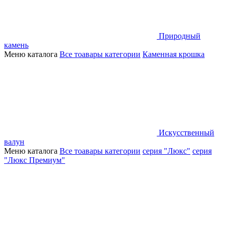
Природный
камень
Меню каталога
Все тоавары категории
Каменная крошка
Искусственный
валун
Меню каталога
Все тоавары категории
серия "Люкс"
серия
"Люкс Премиум"