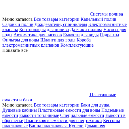
Системы полива
Меню каталога
Все тоавары категории
Капельный полив
Садовый полив
Дождеватели, спринклеры
Электромагнитные
клапана
Контроллеры для полива
Датчики полива
Насосы для
воды
Автоматика для насосов
Емкости для воды
Гидранты
Фильтры для воды
Шланги для воды
Короба
электромагнитных клапанов
Комплектующие
Показать все
Пластиковые
емкости и баки
Меню каталога
Все тоавары категории
Баки для душа.
Душевые кабины
Пластиковые емкости для воды
Подземные
емкости
Емкости топливные
Специальные емкости
Емкости в
обрешетке
Пластиковые емкости для спецтехники
Кессоны
пластиковые
Ванна пластиковая. Купели
Домашняя