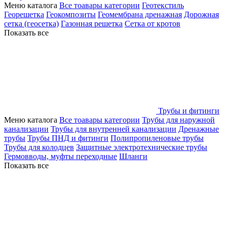
Меню каталога
Все тоавары категории
Геотекстиль
Георешетка
Геокомпозиты
Геомембрана дренажная
Дорожная
сетка (геосетка)
Газонная решетка
Сетка от кротов
Показать все
Трубы и фитинги
Меню каталога
Все тоавары категории
Трубы для наружной
канализации
Трубы для внутренней канализации
Дренажные
трубы
Трубы ПНД и фитинги
Полипропиленовые трубы
Трубы для колодцев
Защитные электротехнические трубы
Гермовводы, муфты переходные
Шланги
Показать все