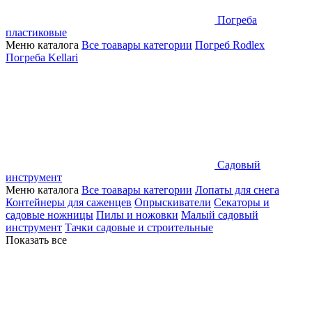
Погреба
пластиковые
Меню каталога
Все тоавары категории
Погреб Rodlex
Погреба Kellari
Садовый
инструмент
Меню каталога
Все тоавары категории
Лопаты для снега
Контейнеры для саженцев
Опрыскиватели
Секаторы и
садовые ножницы
Пилы и ножовки
Малый садовый
инструмент
Тачки садовые и строительные
Показать все