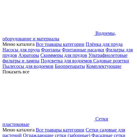
Водоемы,
оборудование и материалы
Меню каталога
Все тоавары категории
Плёнка для пруда
Насосы для пруда
Фонтаны
Фонтанные насадки
Фильтры для
прудов
Аэраторы
Скиммеры для прудов
Ультрафиолетовые
фильтры и лампы
Подсветка для водоемов
Садовые розетки
Пылесосы для водоемов
Биопрепараты
Комплектующие
Показать все
Сетки
пластиковые
Меню каталога
Все тоавары категории
Сетки садовые для
растений
Ограждающие сетки (заборные)
Фасадные сетки