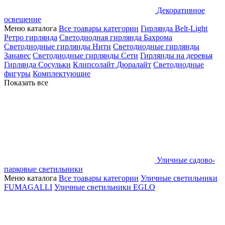
Декоративное
освещение
Меню каталога
Все тоавары категории
Гирлянда Belt-Light
Ретро гирлянда
Светодиодная гирлянда Бахрома
Светодиодные гирлянды Нити
Светодиодные гирлянды
Занавес
Светодиодные гирлянды Сети
Гирлянды на деревья
Гирлянда Сосульки
Клипсолайт
Дюралайт
Светодиодные
фигуры
Комплектующие
Показать все
Уличные садово-
парковые светильники
Меню каталога
Все тоавары категории
Уличные светильники
FUMAGALLI
Уличные светильники EGLO