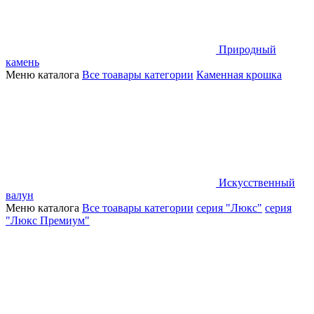
Природный
камень
Меню каталога
Все тоавары категории
Каменная крошка
Искусственный
валун
Меню каталога
Все тоавары категории
серия "Люкс"
серия
"Люкс Премиум"