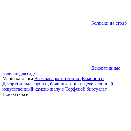
Колпаки на столб
Декоративные
изделия для сада
Меню каталога
Все тоавары категории
Компостер
Декоративные горшки, бочонки, ящики
Декоративный
искусственный камень (валун)
Торфяной биотуалет
Показать все