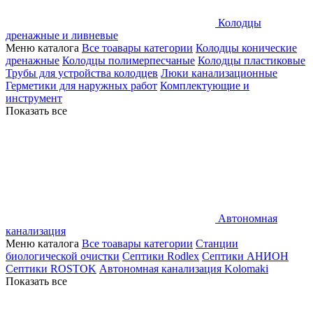
Колодцы
дренажные и ливневые
Меню каталога
Все тоавары категории
Колодцы конические
дренажные
Колодцы полимерпесчаные
Колодцы пластиковые
Трубы для устройства колодцев
Люки канализационные
Герметики для наружных работ
Комплектующие и
инструмент
Показать все
Автономная
канализация
Меню каталога
Все тоавары категории
Станции
биологической очистки
Септики Rodlex
Септики АНИОН
Септики ROSTOK
Автономная канализация Kolomaki
Показать все