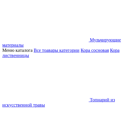
Мульчирующие
материалы
Меню каталога
Все тоавары категории
Кора сосновая
Кора
лиственницы
Топиарий из
искусственной травы