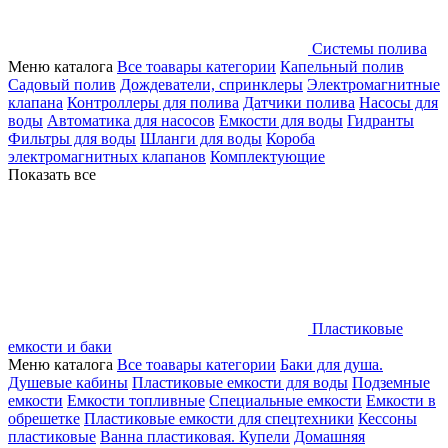
Системы полива
Меню каталога
Все тоавары категории
Капельный полив
Садовый полив
Дождеватели, спринклеры
Электромагнитные
клапана
Контроллеры для полива
Датчики полива
Насосы для
воды
Автоматика для насосов
Емкости для воды
Гидранты
Фильтры для воды
Шланги для воды
Короба
электромагнитных клапанов
Комплектующие
Показать все
Пластиковые
емкости и баки
Меню каталога
Все тоавары категории
Баки для душа.
Душевые кабины
Пластиковые емкости для воды
Подземные
емкости
Емкости топливные
Специальные емкости
Емкости в
обрешетке
Пластиковые емкости для спецтехники
Кессоны
пластиковые
Ванна пластиковая. Купели
Домашняя