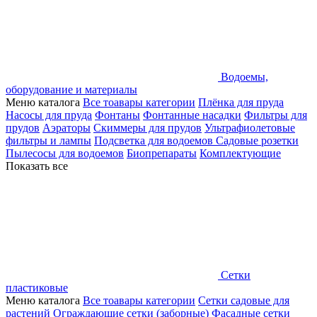
Водоемы,
оборудование и материалы
Меню каталога
Все тоавары категории
Плёнка для пруда
Насосы для пруда
Фонтаны
Фонтанные насадки
Фильтры для
прудов
Аэраторы
Скиммеры для прудов
Ультрафиолетовые
фильтры и лампы
Подсветка для водоемов
Садовые розетки
Пылесосы для водоемов
Биопрепараты
Комплектующие
Показать все
Сетки
пластиковые
Меню каталога
Все тоавары категории
Сетки садовые для
растений
Ограждающие сетки (заборные)
Фасадные сетки