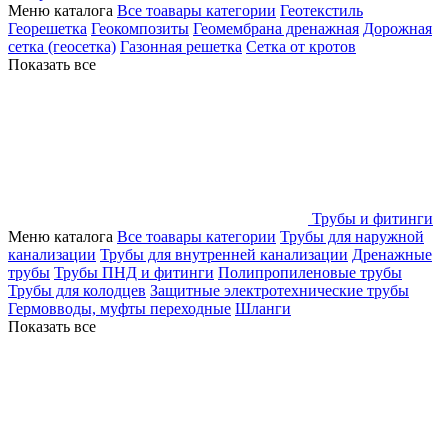
Меню каталога
Все тоавары категории
Геотекстиль
Георешетка
Геокомпозиты
Геомембрана дренажная
Дорожная
сетка (геосетка)
Газонная решетка
Сетка от кротов
Показать все
Трубы и фитинги
Меню каталога
Все тоавары категории
Трубы для наружной
канализации
Трубы для внутренней канализации
Дренажные
трубы
Трубы ПНД и фитинги
Полипропиленовые трубы
Трубы для колодцев
Защитные электротехнические трубы
Гермовводы, муфты переходные
Шланги
Показать все