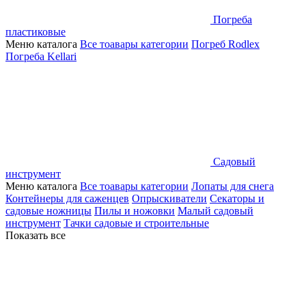
Погреба
пластиковые
Меню каталога
Все тоавары категории
Погреб Rodlex
Погреба Kellari
Садовый
инструмент
Меню каталога
Все тоавары категории
Лопаты для снега
Контейнеры для саженцев
Опрыскиватели
Секаторы и
садовые ножницы
Пилы и ножовки
Малый садовый
инструмент
Тачки садовые и строительные
Показать все