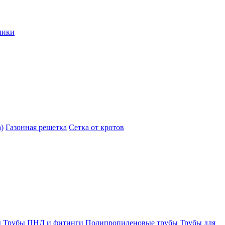
ники
)
Газонная решетка
Сетка от кротов
ы
Трубы ПНД и фитинги
Полипропиленовые трубы
Трубы для