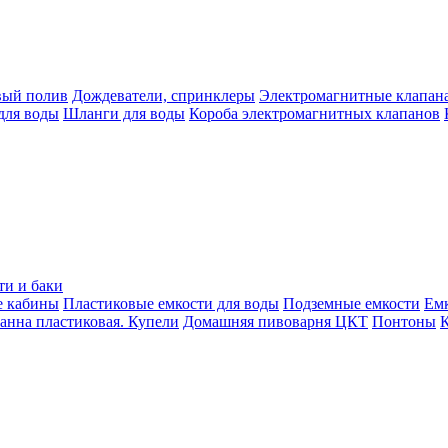
вый полив
Дождеватели, спринклеры
Электромагнитные клапан
для воды
Шланги для воды
Короба электромагнитных клапанов
ти и баки
е кабины
Пластиковые емкости для воды
Подземные емкости
Ем
анна пластиковая. Купели
Домашняя пивоварня ЦКТ
Понтоны
К