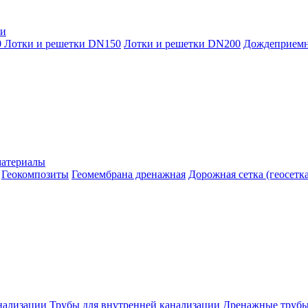
ки
0
Лотки и решетки DN150
Лотки и решетки DN200
Дождеприем
материалы
Геокомпозиты
Геомембрана дренажная
Дорожная сетка (геосетка
нализации
Трубы для внутренней канализации
Дренажные труб