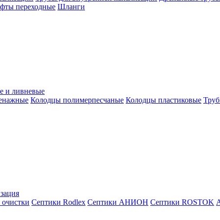
уфты переходные
Шланги
е и ливневые
ренажные
Колодцы полимерпесчаные
Колодцы пластиковые
Труб
зация
 очистки
Септики Rodlex
Септики АНИОН
Септики ROSTOK
А