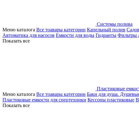
Системы полива
Меню каталога
Все тоавары категории
Капельный полив
Садо
Автоматика для насосов
Емкости для воды
Гидранты
Фильтры 
Показать все
Пластиковые емкос
Меню каталога
Все тоавары категории
Баки для душа. Душевы
Пластиковые емкости для спецтехники
Кессоны пластиковые
В
Показать все