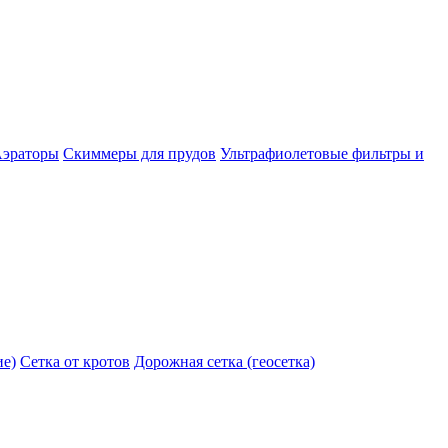
эраторы
Скиммеры для прудов
Ультрафиолетовые фильтры и
ие)
Сетка от кротов
Дорожная сетка (геосетка)