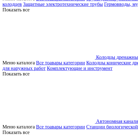
колодцев
Защитные электротехнические трубы
Гермовводы, м
Показать все
Колодцы дренажны
Меню каталога
Все тоавары категории
Колодцы конические д
для наружных работ
Комплектующие и инструмент
Показать все
Автономная канали
Меню каталога
Все тоавары категории
Станции биологической
Показать все