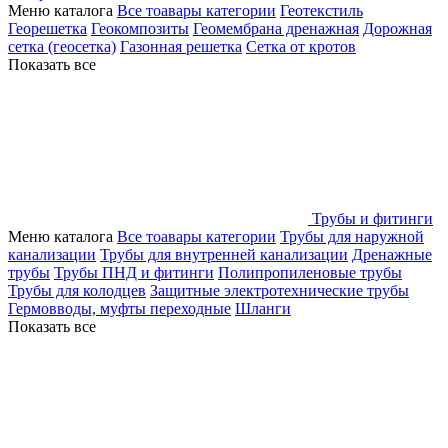
Меню каталога
Все тоавары категории
Геотекстиль
Георешетка
Геокомпозиты
Геомембрана дренажная
Дорожная
сетка (геосетка)
Газонная решетка
Сетка от кротов
Показать все
Трубы и фитинги
Меню каталога
Все тоавары категории
Трубы для наружной
канализации
Трубы для внутренней канализации
Дренажные
трубы
Трубы ПНД и фитинги
Полипропиленовые трубы
Трубы для колодцев
Защитные электротехнические трубы
Гермовводы, муфты переходные
Шланги
Показать все