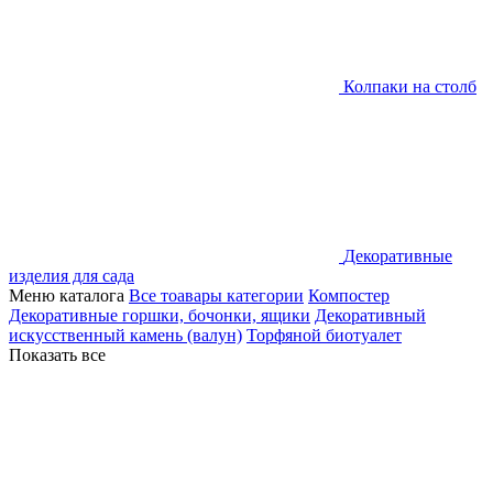
Колпаки на столб
Декоративные
изделия для сада
Меню каталога
Все тоавары категории
Компостер
Декоративные горшки, бочонки, ящики
Декоративный
искусственный камень (валун)
Торфяной биотуалет
Показать все