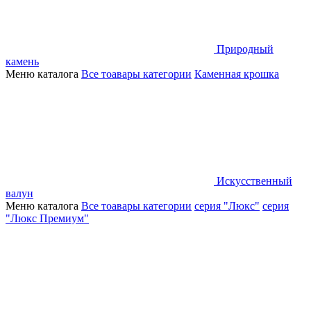
Природный
камень
Меню каталога
Все тоавары категории
Каменная крошка
Искусственный
валун
Меню каталога
Все тоавары категории
серия "Люкс"
серия
"Люкс Премиум"