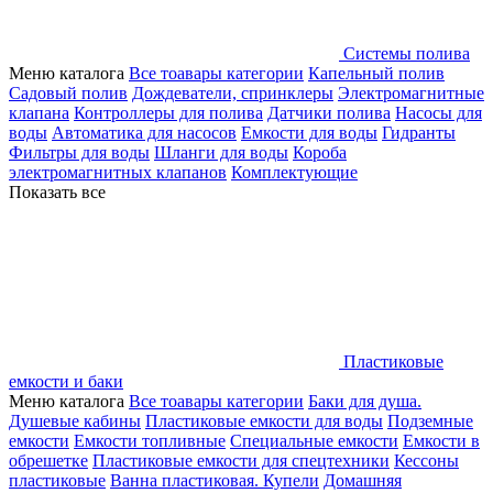
Системы полива
Меню каталога
Все тоавары категории
Капельный полив
Садовый полив
Дождеватели, спринклеры
Электромагнитные
клапана
Контроллеры для полива
Датчики полива
Насосы для
воды
Автоматика для насосов
Емкости для воды
Гидранты
Фильтры для воды
Шланги для воды
Короба
электромагнитных клапанов
Комплектующие
Показать все
Пластиковые
емкости и баки
Меню каталога
Все тоавары категории
Баки для душа.
Душевые кабины
Пластиковые емкости для воды
Подземные
емкости
Емкости топливные
Специальные емкости
Емкости в
обрешетке
Пластиковые емкости для спецтехники
Кессоны
пластиковые
Ванна пластиковая. Купели
Домашняя