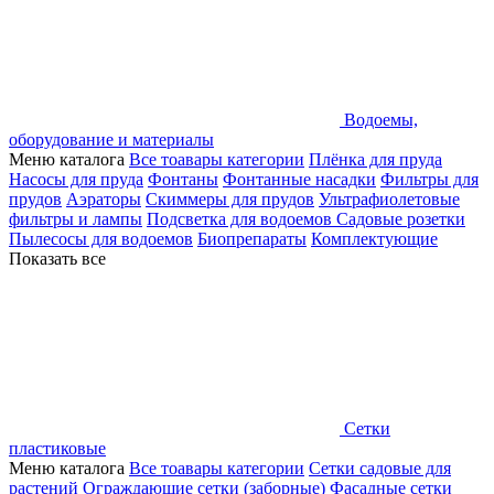
Водоемы,
оборудование и материалы
Меню каталога
Все тоавары категории
Плёнка для пруда
Насосы для пруда
Фонтаны
Фонтанные насадки
Фильтры для
прудов
Аэраторы
Скиммеры для прудов
Ультрафиолетовые
фильтры и лампы
Подсветка для водоемов
Садовые розетки
Пылесосы для водоемов
Биопрепараты
Комплектующие
Показать все
Сетки
пластиковые
Меню каталога
Все тоавары категории
Сетки садовые для
растений
Ограждающие сетки (заборные)
Фасадные сетки