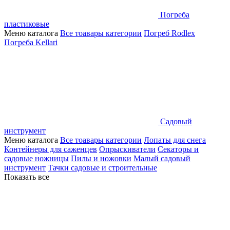
Погреба
пластиковые
Меню каталога
Все тоавары категории
Погреб Rodlex
Погреба Kellari
Садовый
инструмент
Меню каталога
Все тоавары категории
Лопаты для снега
Контейнеры для саженцев
Опрыскиватели
Секаторы и
садовые ножницы
Пилы и ножовки
Малый садовый
инструмент
Тачки садовые и строительные
Показать все