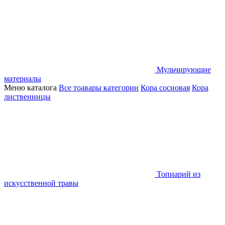
Мульчирующие
материалы
Меню каталога
Все тоавары категории
Кора сосновая
Кора
лиственницы
Топиарий из
искусственной травы