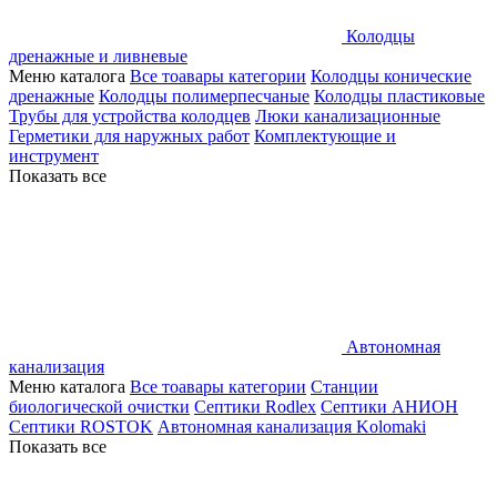
Колодцы
дренажные и ливневые
Меню каталога
Все тоавары категории
Колодцы конические
дренажные
Колодцы полимерпесчаные
Колодцы пластиковые
Трубы для устройства колодцев
Люки канализационные
Герметики для наружных работ
Комплектующие и
инструмент
Показать все
Автономная
канализация
Меню каталога
Все тоавары категории
Станции
биологической очистки
Септики Rodlex
Септики АНИОН
Септики ROSTOK
Автономная канализация Kolomaki
Показать все