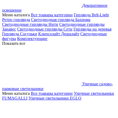
Декоративное
освещение
Меню каталога
Все тоавары категории
Гирлянда Belt-Light
Ретро гирлянда
Светодиодная гирлянда Бахрома
Светодиодные гирлянды Нити
Светодиодные гирлянды
Занавес
Светодиодные гирлянды Сети
Гирлянды на деревья
Гирлянда Сосульки
Клипсолайт
Дюралайт
Светодиодные
фигуры
Комплектующие
Показать все
Уличные садово-
парковые светильники
Меню каталога
Все тоавары категории
Уличные светильники
FUMAGALLI
Уличные светильники EGLO