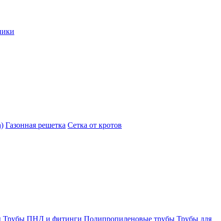
ники
)
Газонная решетка
Сетка от кротов
ы
Трубы ПНД и фитинги
Полипропиленовые трубы
Трубы для