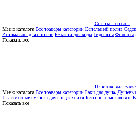
Системы полива
Меню каталога
Все тоавары категории
Капельный полив
Садо
Автоматика для насосов
Емкости для воды
Гидранты
Фильтры 
Показать все
Пластиковые емкос
Меню каталога
Все тоавары категории
Баки для душа. Душевы
Пластиковые емкости для спецтехники
Кессоны пластиковые
В
Показать все