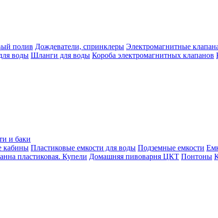
вый полив
Дождеватели, спринклеры
Электромагнитные клапан
для воды
Шланги для воды
Короба электромагнитных клапанов
ти и баки
е кабины
Пластиковые емкости для воды
Подземные емкости
Ем
анна пластиковая. Купели
Домашняя пивоварня ЦКТ
Понтоны
К