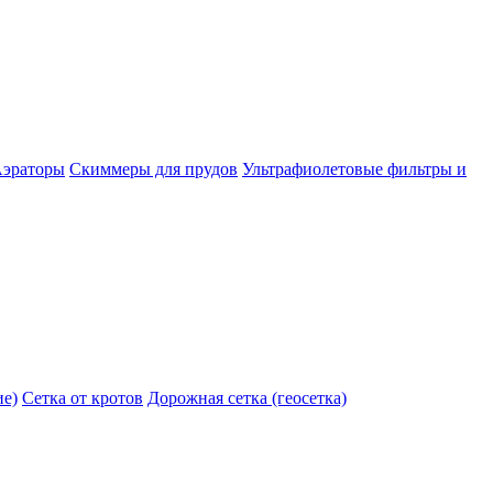
эраторы
Скиммеры для прудов
Ультрафиолетовые фильтры и
ие)
Сетка от кротов
Дорожная сетка (геосетка)