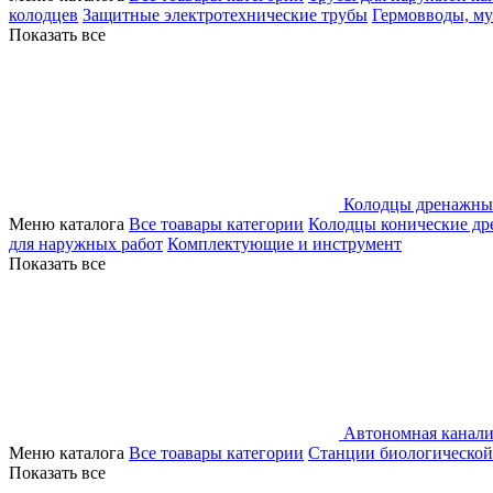
колодцев
Защитные электротехнические трубы
Гермовводы, м
Показать все
Колодцы дренажны
Меню каталога
Все тоавары категории
Колодцы конические д
для наружных работ
Комплектующие и инструмент
Показать все
Автономная канали
Меню каталога
Все тоавары категории
Станции биологической
Показать все