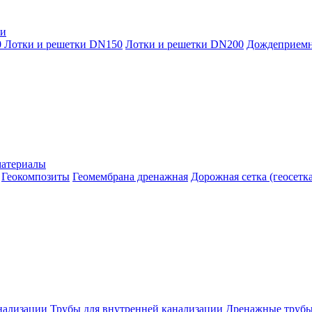
ки
0
Лотки и решетки DN150
Лотки и решетки DN200
Дождеприем
материалы
Геокомпозиты
Геомембрана дренажная
Дорожная сетка (геосетка
нализации
Трубы для внутренней канализации
Дренажные труб