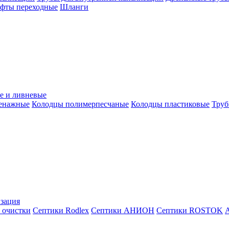
уфты переходные
Шланги
е и ливневые
ренажные
Колодцы полимерпесчаные
Колодцы пластиковые
Труб
зация
 очистки
Септики Rodlex
Септики АНИОН
Септики ROSTOK
А