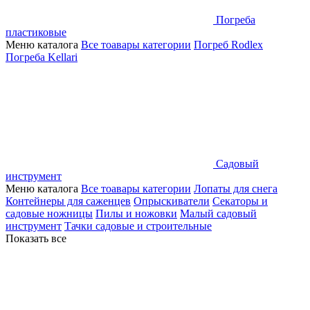
Погреба
пластиковые
Меню каталога
Все тоавары категории
Погреб Rodlex
Погреба Kellari
Садовый
инструмент
Меню каталога
Все тоавары категории
Лопаты для снега
Контейнеры для саженцев
Опрыскиватели
Секаторы и
садовые ножницы
Пилы и ножовки
Малый садовый
инструмент
Тачки садовые и строительные
Показать все