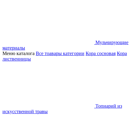
Мульчирующие
материалы
Меню каталога
Все тоавары категории
Кора сосновая
Кора
лиственницы
Топиарий из
искусственной травы