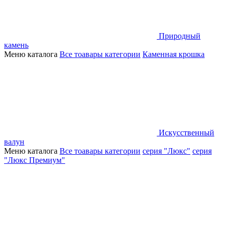
Природный
камень
Меню каталога
Все тоавары категории
Каменная крошка
Искусственный
валун
Меню каталога
Все тоавары категории
серия "Люкс"
серия
"Люкс Премиум"