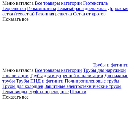
Меню каталога
Все тоавары категории
Геотекстиль
Георешетка
Геокомпозиты
Геомембрана дренажная
Дорожная
сетка (геосетка)
Газонная решетка
Сетка от кротов
Показать все
Трубы и фитинги
Меню каталога
Все тоавары категории
Трубы для наружной
канализации
Трубы для внутренней канализации
Дренажные
трубы
Трубы ПНД и фитинги
Полипропиленовые трубы
Трубы для колодцев
Защитные электротехнические трубы
Гермовводы, муфты переходные
Шланги
Показать все