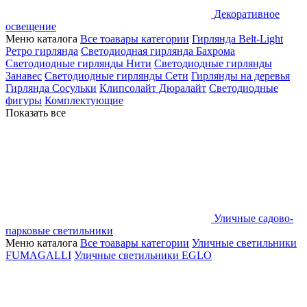
Декоративное
освещение
Меню каталога
Все тоавары категории
Гирлянда Belt-Light
Ретро гирлянда
Светодиодная гирлянда Бахрома
Светодиодные гирлянды Нити
Светодиодные гирлянды
Занавес
Светодиодные гирлянды Сети
Гирлянды на деревья
Гирлянда Сосульки
Клипсолайт
Дюралайт
Светодиодные
фигуры
Комплектующие
Показать все
Уличные садово-
парковые светильники
Меню каталога
Все тоавары категории
Уличные светильники
FUMAGALLI
Уличные светильники EGLO