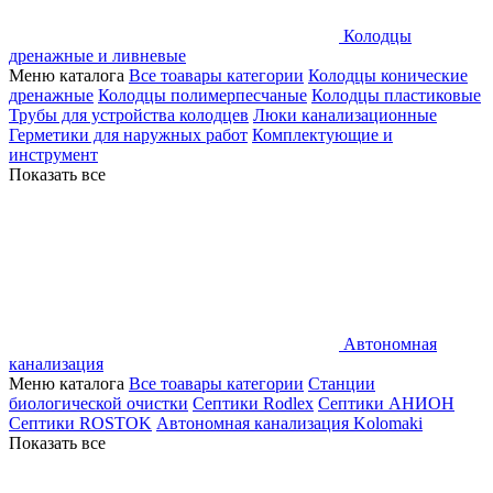
Колодцы
дренажные и ливневые
Меню каталога
Все тоавары категории
Колодцы конические
дренажные
Колодцы полимерпесчаные
Колодцы пластиковые
Трубы для устройства колодцев
Люки канализационные
Герметики для наружных работ
Комплектующие и
инструмент
Показать все
Автономная
канализация
Меню каталога
Все тоавары категории
Станции
биологической очистки
Септики Rodlex
Септики АНИОН
Септики ROSTOK
Автономная канализация Kolomaki
Показать все