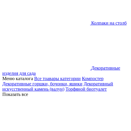
Колпаки на столб
Декоративные
изделия для сада
Меню каталога
Все тоавары категории
Компостер
Декоративные горшки, бочонки, ящики
Декоративный
искусственный камень (валун)
Торфяной биотуалет
Показать все