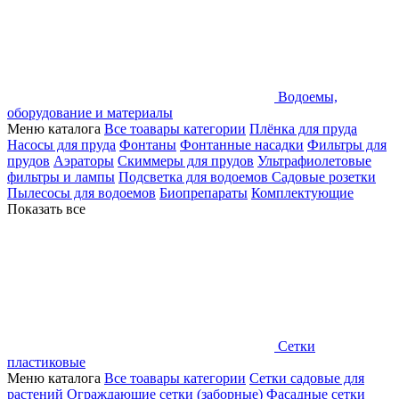
Водоемы,
оборудование и материалы
Меню каталога
Все тоавары категории
Плёнка для пруда
Насосы для пруда
Фонтаны
Фонтанные насадки
Фильтры для
прудов
Аэраторы
Скиммеры для прудов
Ультрафиолетовые
фильтры и лампы
Подсветка для водоемов
Садовые розетки
Пылесосы для водоемов
Биопрепараты
Комплектующие
Показать все
Сетки
пластиковые
Меню каталога
Все тоавары категории
Сетки садовые для
растений
Ограждающие сетки (заборные)
Фасадные сетки