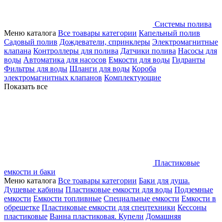
Системы полива
Меню каталога
Все тоавары категории
Капельный полив
Садовый полив
Дождеватели, спринклеры
Электромагнитные
клапана
Контроллеры для полива
Датчики полива
Насосы для
воды
Автоматика для насосов
Емкости для воды
Гидранты
Фильтры для воды
Шланги для воды
Короба
электромагнитных клапанов
Комплектующие
Показать все
Пластиковые
емкости и баки
Меню каталога
Все тоавары категории
Баки для душа.
Душевые кабины
Пластиковые емкости для воды
Подземные
емкости
Емкости топливные
Специальные емкости
Емкости в
обрешетке
Пластиковые емкости для спецтехники
Кессоны
пластиковые
Ванна пластиковая. Купели
Домашняя