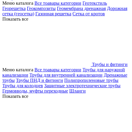
Меню каталога
Все тоавары категории
Геотекстиль
Георешетка
Геокомпозиты
Геомембрана дренажная
Дорожная
сетка (геосетка)
Газонная решетка
Сетка от кротов
Показать все
Трубы и фитинги
Меню каталога
Все тоавары категории
Трубы для наружной
канализации
Трубы для внутренней канализации
Дренажные
трубы
Трубы ПНД и фитинги
Полипропиленовые трубы
Трубы для колодцев
Защитные электротехнические трубы
Гермовводы, муфты переходные
Шланги
Показать все