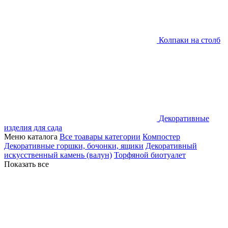
Колпаки на столб
Декоративные
изделия для сада
Меню каталога
Все тоавары категории
Компостер
Декоративные горшки, бочонки, ящики
Декоративный
искусственный камень (валун)
Торфяной биотуалет
Показать все