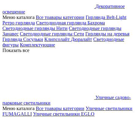
Декоративное
освещение
Меню каталога
Все тоавары категории
Гирлянда Belt-Light
Ретро гирлянда
Светодиодная гирлянда Бахрома
Светодиодные гирлянды Нити
Светодиодные гирлянды
Занавес
Светодиодные гирлянды Сети
Гирлянды на деревья
Гирлянда Сосульки
Клипсолайт
Дюралайт
Светодиодные
фигуры
Комплектующие
Показать все
Уличные садово-
парковые светильники
Меню каталога
Все тоавары категории
Уличные светильники
FUMAGALLI
Уличные светильники EGLO