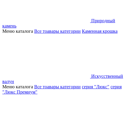
Природный
камень
Меню каталога
Все тоавары категории
Каменная крошка
Искусственный
валун
Меню каталога
Все тоавары категории
серия "Люкс"
серия
"Люкс Премиум"