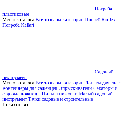
Погреба
пластиковые
Меню каталога
Все тоавары категории
Погреб Rodlex
Погреба Kellari
Садовый
инструмент
Меню каталога
Все тоавары категории
Лопаты для снега
Контейнеры для саженцев
Опрыскиватели
Секаторы и
садовые ножницы
Пилы и ножовки
Малый садовый
инструмент
Тачки садовые и строительные
Показать все