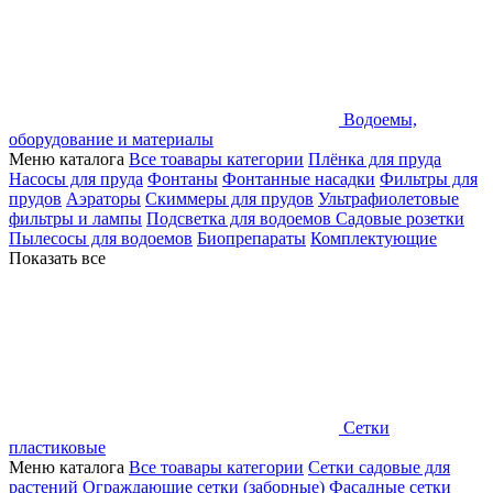
Водоемы,
оборудование и материалы
Меню каталога
Все тоавары категории
Плёнка для пруда
Насосы для пруда
Фонтаны
Фонтанные насадки
Фильтры для
прудов
Аэраторы
Скиммеры для прудов
Ультрафиолетовые
фильтры и лампы
Подсветка для водоемов
Садовые розетки
Пылесосы для водоемов
Биопрепараты
Комплектующие
Показать все
Сетки
пластиковые
Меню каталога
Все тоавары категории
Сетки садовые для
растений
Ограждающие сетки (заборные)
Фасадные сетки