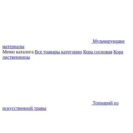
Мульчирующие
материалы
Меню каталога
Все тоавары категории
Кора сосновая
Кора
лиственницы
Топиарий из
искусственной травы