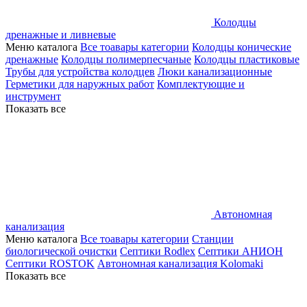
Колодцы
дренажные и ливневые
Меню каталога
Все тоавары категории
Колодцы конические
дренажные
Колодцы полимерпесчаные
Колодцы пластиковые
Трубы для устройства колодцев
Люки канализационные
Герметики для наружных работ
Комплектующие и
инструмент
Показать все
Автономная
канализация
Меню каталога
Все тоавары категории
Станции
биологической очистки
Септики Rodlex
Септики АНИОН
Септики ROSTOK
Автономная канализация Kolomaki
Показать все