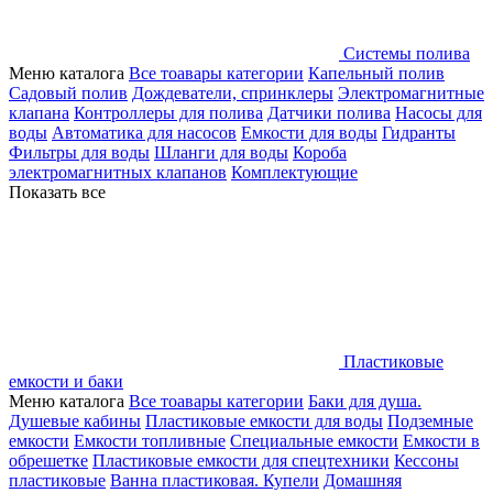
Системы полива
Меню каталога
Все тоавары категории
Капельный полив
Садовый полив
Дождеватели, спринклеры
Электромагнитные
клапана
Контроллеры для полива
Датчики полива
Насосы для
воды
Автоматика для насосов
Емкости для воды
Гидранты
Фильтры для воды
Шланги для воды
Короба
электромагнитных клапанов
Комплектующие
Показать все
Пластиковые
емкости и баки
Меню каталога
Все тоавары категории
Баки для душа.
Душевые кабины
Пластиковые емкости для воды
Подземные
емкости
Емкости топливные
Специальные емкости
Емкости в
обрешетке
Пластиковые емкости для спецтехники
Кессоны
пластиковые
Ванна пластиковая. Купели
Домашняя