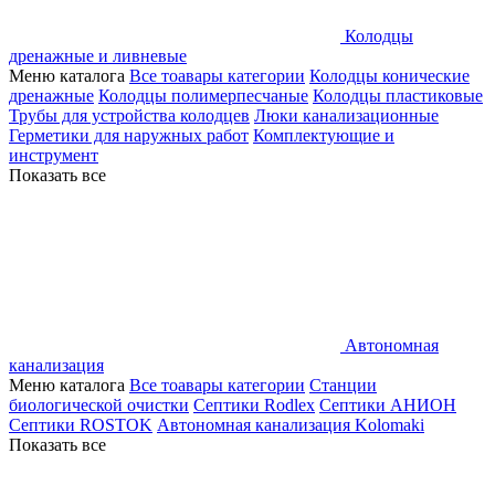
Колодцы
дренажные и ливневые
Меню каталога
Все тоавары категории
Колодцы конические
дренажные
Колодцы полимерпесчаные
Колодцы пластиковые
Трубы для устройства колодцев
Люки канализационные
Герметики для наружных работ
Комплектующие и
инструмент
Показать все
Автономная
канализация
Меню каталога
Все тоавары категории
Станции
биологической очистки
Септики Rodlex
Септики АНИОН
Септики ROSTOK
Автономная канализация Kolomaki
Показать все