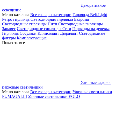
Декоративное
освещение
Меню каталога
Все тоавары категории
Гирлянда Belt-Light
Ретро гирлянда
Светодиодная гирлянда Бахрома
Светодиодные гирлянды Нити
Светодиодные гирлянды
Занавес
Светодиодные гирлянды Сети
Гирлянды на деревья
Гирлянда Сосульки
Клипсолайт
Дюралайт
Светодиодные
фигуры
Комплектующие
Показать все
Уличные садово-
парковые светильники
Меню каталога
Все тоавары категории
Уличные светильники
FUMAGALLI
Уличные светильники EGLO