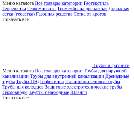
Меню каталога
Все тоавары категории
Геотекстиль
Георешетка
Геокомпозиты
Геомембрана дренажная
Дорожная
сетка (геосетка)
Газонная решетка
Сетка от кротов
Показать все
Трубы и фитинги
Меню каталога
Все тоавары категории
Трубы для наружной
канализации
Трубы для внутренней канализации
Дренажные
трубы
Трубы ПНД и фитинги
Полипропиленовые трубы
Трубы для колодцев
Защитные электротехнические трубы
Гермовводы, муфты переходные
Шланги
Показать все