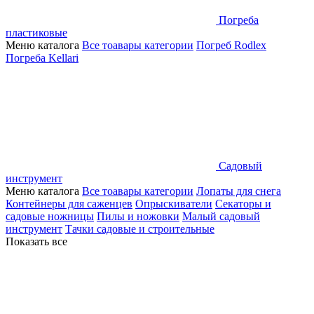
Погреба
пластиковые
Меню каталога
Все тоавары категории
Погреб Rodlex
Погреба Kellari
Садовый
инструмент
Меню каталога
Все тоавары категории
Лопаты для снега
Контейнеры для саженцев
Опрыскиватели
Секаторы и
садовые ножницы
Пилы и ножовки
Малый садовый
инструмент
Тачки садовые и строительные
Показать все