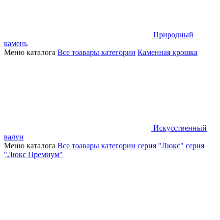
Природный
камень
Меню каталога
Все тоавары категории
Каменная крошка
Искусственный
валун
Меню каталога
Все тоавары категории
серия "Люкс"
серия
"Люкс Премиум"