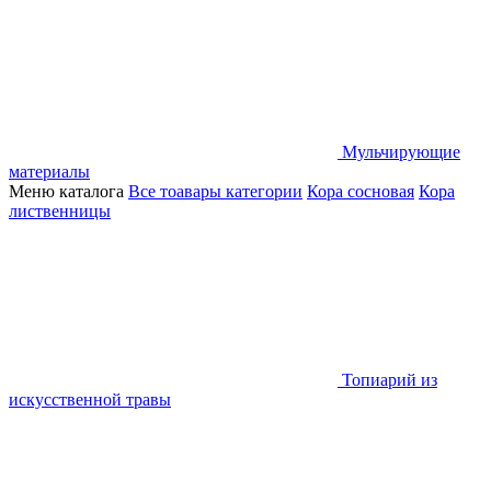
Мульчирующие
материалы
Меню каталога
Все тоавары категории
Кора сосновая
Кора
лиственницы
Топиарий из
искусственной травы