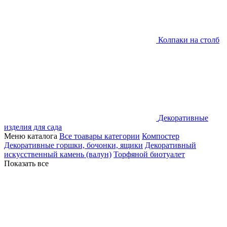
Колпаки на столб
Декоративные
изделия для сада
Меню каталога
Все тоавары категории
Компостер
Декоративные горшки, бочонки, ящики
Декоративный
искусственный камень (валун)
Торфяной биотуалет
Показать все