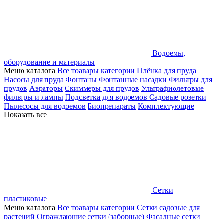
Водоемы,
оборудование и материалы
Меню каталога
Все тоавары категории
Плёнка для пруда
Насосы для пруда
Фонтаны
Фонтанные насадки
Фильтры для
прудов
Аэраторы
Скиммеры для прудов
Ультрафиолетовые
фильтры и лампы
Подсветка для водоемов
Садовые розетки
Пылесосы для водоемов
Биопрепараты
Комплектующие
Показать все
Сетки
пластиковые
Меню каталога
Все тоавары категории
Сетки садовые для
растений
Ограждающие сетки (заборные)
Фасадные сетки