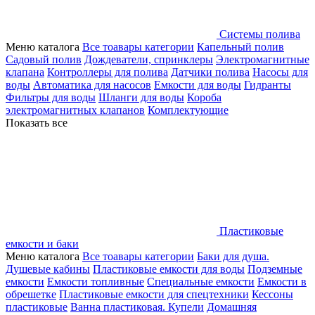
Системы полива
Меню каталога
Все тоавары категории
Капельный полив
Садовый полив
Дождеватели, спринклеры
Электромагнитные
клапана
Контроллеры для полива
Датчики полива
Насосы для
воды
Автоматика для насосов
Емкости для воды
Гидранты
Фильтры для воды
Шланги для воды
Короба
электромагнитных клапанов
Комплектующие
Показать все
Пластиковые
емкости и баки
Меню каталога
Все тоавары категории
Баки для душа.
Душевые кабины
Пластиковые емкости для воды
Подземные
емкости
Емкости топливные
Специальные емкости
Емкости в
обрешетке
Пластиковые емкости для спецтехники
Кессоны
пластиковые
Ванна пластиковая. Купели
Домашняя