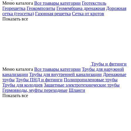
Меню каталога
Все тоавары категории
Геотекстиль
Георешетка
Геокомпозиты
Геомембрана дренажная
Дорожная
сетка (геосетка)
Газонная решетка
Сетка от кротов
Показать все
Трубы и фитинги
Меню каталога
Все тоавары категории
Трубы для наружной
канализации
Трубы для внутренней канализации
Дренажные
трубы
Трубы ПНД и фитинги
Полипропиленовые трубы
Трубы для колодцев
Защитные электротехнические трубы
Гермовводы, муфты переходные
Шланги
Показать все