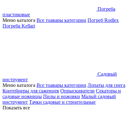
Погреба
пластиковые
Меню каталога
Все тоавары категории
Погреб Rodlex
Погреба Kellari
Садовый
инструмент
Меню каталога
Все тоавары категории
Лопаты для снега
Контейнеры для саженцев
Опрыскиватели
Секаторы и
садовые ножницы
Пилы и ножовки
Малый садовый
инструмент
Тачки садовые и строительные
Показать все