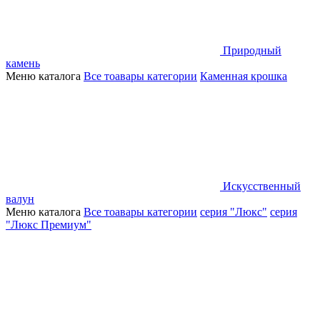
Природный
камень
Меню каталога
Все тоавары категории
Каменная крошка
Искусственный
валун
Меню каталога
Все тоавары категории
серия "Люкс"
серия
"Люкс Премиум"