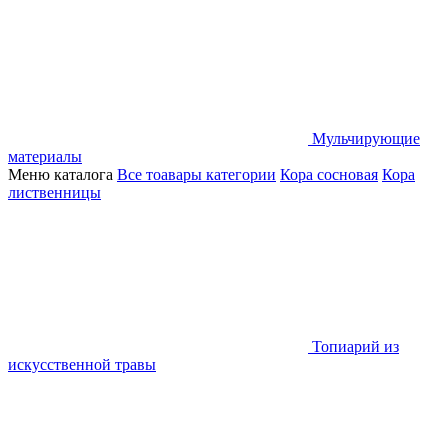
Мульчирующие
материалы
Меню каталога
Все тоавары категории
Кора сосновая
Кора
лиственницы
Топиарий из
искусственной травы