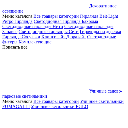
Декоративное
освещение
Меню каталога
Все тоавары категории
Гирлянда Belt-Light
Ретро гирлянда
Светодиодная гирлянда Бахрома
Светодиодные гирлянды Нити
Светодиодные гирлянды
Занавес
Светодиодные гирлянды Сети
Гирлянды на деревья
Гирлянда Сосульки
Клипсолайт
Дюралайт
Светодиодные
фигуры
Комплектующие
Показать все
Уличные садово-
парковые светильники
Меню каталога
Все тоавары категории
Уличные светильники
FUMAGALLI
Уличные светильники EGLO