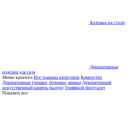
Колпаки на столб
Декоративные
изделия для сада
Меню каталога
Все тоавары категории
Компостер
Декоративные горшки, бочонки, ящики
Декоративный
искусственный камень (валун)
Торфяной биотуалет
Показать все