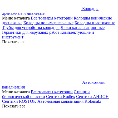
Колодцы
дренажные и ливневые
Меню каталога
Все тоавары категории
Колодцы конические
дренажные
Колодцы полимерпесчаные
Колодцы пластиковые
Трубы для устройства колодцев
Люки канализационные
Герметики для наружных работ
Комплектующие и
инструмент
Показать все
Автономная
канализация
Меню каталога
Все тоавары категории
Станции
биологической очистки
Септики Rodlex
Септики АНИОН
Септики ROSTOK
Автономная канализация Kolomaki
Показать все