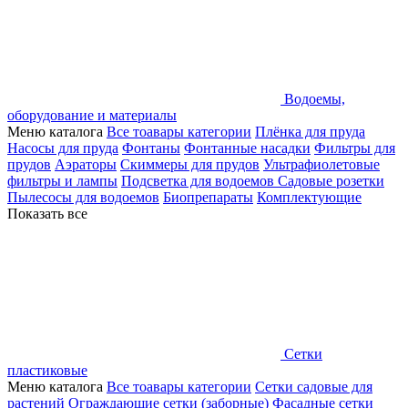
Водоемы,
оборудование и материалы
Меню каталога
Все тоавары категории
Плёнка для пруда
Насосы для пруда
Фонтаны
Фонтанные насадки
Фильтры для
прудов
Аэраторы
Скиммеры для прудов
Ультрафиолетовые
фильтры и лампы
Подсветка для водоемов
Садовые розетки
Пылесосы для водоемов
Биопрепараты
Комплектующие
Показать все
Сетки
пластиковые
Меню каталога
Все тоавары категории
Сетки садовые для
растений
Ограждающие сетки (заборные)
Фасадные сетки