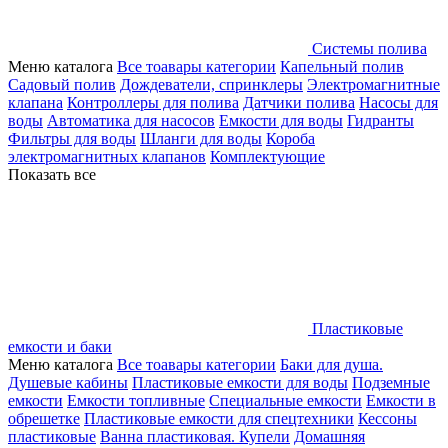
Системы полива
Меню каталога
Все тоавары категории
Капельный полив
Садовый полив
Дождеватели, спринклеры
Электромагнитные
клапана
Контроллеры для полива
Датчики полива
Насосы для
воды
Автоматика для насосов
Емкости для воды
Гидранты
Фильтры для воды
Шланги для воды
Короба
электромагнитных клапанов
Комплектующие
Показать все
Пластиковые
емкости и баки
Меню каталога
Все тоавары категории
Баки для душа.
Душевые кабины
Пластиковые емкости для воды
Подземные
емкости
Емкости топливные
Специальные емкости
Емкости в
обрешетке
Пластиковые емкости для спецтехники
Кессоны
пластиковые
Ванна пластиковая. Купели
Домашняя