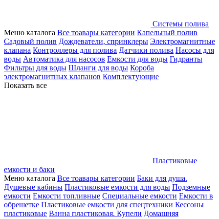
Системы полива
Меню каталога
Все тоавары категории
Капельный полив
Садовый полив
Дождеватели, спринклеры
Электромагнитные
клапана
Контроллеры для полива
Датчики полива
Насосы для
воды
Автоматика для насосов
Емкости для воды
Гидранты
Фильтры для воды
Шланги для воды
Короба
электромагнитных клапанов
Комплектующие
Показать все
Пластиковые
емкости и баки
Меню каталога
Все тоавары категории
Баки для душа.
Душевые кабины
Пластиковые емкости для воды
Подземные
емкости
Емкости топливные
Специальные емкости
Емкости в
обрешетке
Пластиковые емкости для спецтехники
Кессоны
пластиковые
Ванна пластиковая. Купели
Домашняя