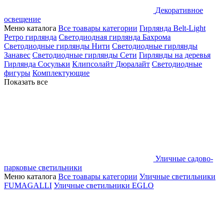
Декоративное
освещение
Меню каталога
Все тоавары категории
Гирлянда Belt-Light
Ретро гирлянда
Светодиодная гирлянда Бахрома
Светодиодные гирлянды Нити
Светодиодные гирлянды
Занавес
Светодиодные гирлянды Сети
Гирлянды на деревья
Гирлянда Сосульки
Клипсолайт
Дюралайт
Светодиодные
фигуры
Комплектующие
Показать все
Уличные садово-
парковые светильники
Меню каталога
Все тоавары категории
Уличные светильники
FUMAGALLI
Уличные светильники EGLO