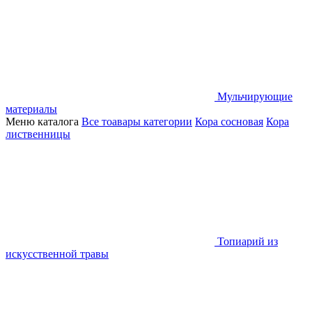
Мульчирующие
материалы
Меню каталога
Все тоавары категории
Кора сосновая
Кора
лиственницы
Топиарий из
искусственной травы