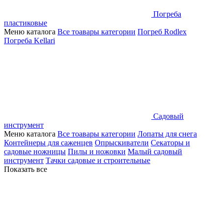
Погреба
пластиковые
Меню каталога
Все тоавары категории
Погреб Rodlex
Погреба Kellari
Садовый
инструмент
Меню каталога
Все тоавары категории
Лопаты для снега
Контейнеры для саженцев
Опрыскиватели
Секаторы и
садовые ножницы
Пилы и ножовки
Малый садовый
инструмент
Тачки садовые и строительные
Показать все