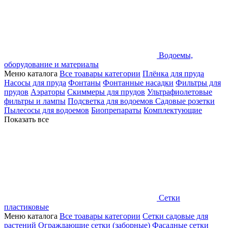
Водоемы,
оборудование и материалы
Меню каталога
Все тоавары категории
Плёнка для пруда
Насосы для пруда
Фонтаны
Фонтанные насадки
Фильтры для
прудов
Аэраторы
Скиммеры для прудов
Ультрафиолетовые
фильтры и лампы
Подсветка для водоемов
Садовые розетки
Пылесосы для водоемов
Биопрепараты
Комплектующие
Показать все
Сетки
пластиковые
Меню каталога
Все тоавары категории
Сетки садовые для
растений
Ограждающие сетки (заборные)
Фасадные сетки