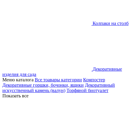
Колпаки на столб
Декоративные
изделия для сада
Меню каталога
Все тоавары категории
Компостер
Декоративные горшки, бочонки, ящики
Декоративный
искусственный камень (валун)
Торфяной биотуалет
Показать все