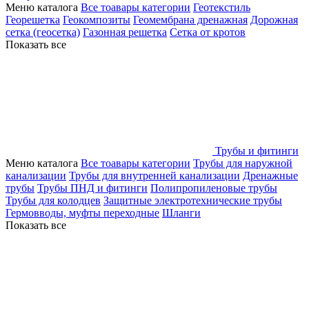
Меню каталога
Все тоавары категории
Геотекстиль
Георешетка
Геокомпозиты
Геомембрана дренажная
Дорожная
сетка (геосетка)
Газонная решетка
Сетка от кротов
Показать все
Трубы и фитинги
Меню каталога
Все тоавары категории
Трубы для наружной
канализации
Трубы для внутренней канализации
Дренажные
трубы
Трубы ПНД и фитинги
Полипропиленовые трубы
Трубы для колодцев
Защитные электротехнические трубы
Гермовводы, муфты переходные
Шланги
Показать все