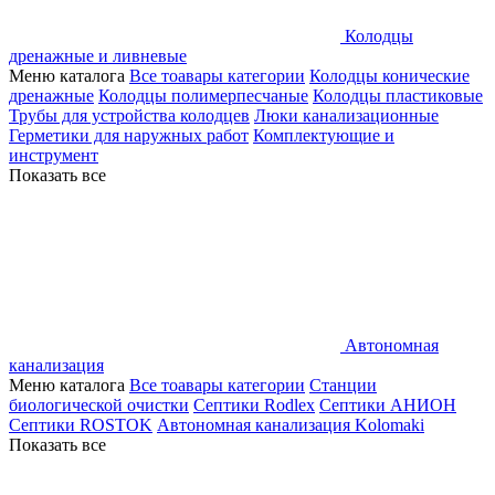
Колодцы
дренажные и ливневые
Меню каталога
Все тоавары категории
Колодцы конические
дренажные
Колодцы полимерпесчаные
Колодцы пластиковые
Трубы для устройства колодцев
Люки канализационные
Герметики для наружных работ
Комплектующие и
инструмент
Показать все
Автономная
канализация
Меню каталога
Все тоавары категории
Станции
биологической очистки
Септики Rodlex
Септики АНИОН
Септики ROSTOK
Автономная канализация Kolomaki
Показать все