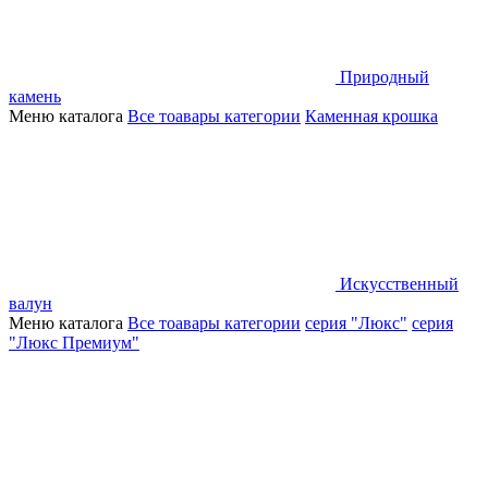
Природный
камень
Меню каталога
Все тоавары категории
Каменная крошка
Искусственный
валун
Меню каталога
Все тоавары категории
серия "Люкс"
серия
"Люкс Премиум"