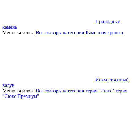
Природный
камень
Меню каталога
Все тоавары категории
Каменная крошка
Искусственный
валун
Меню каталога
Все тоавары категории
серия "Люкс"
серия
"Люкс Премиум"