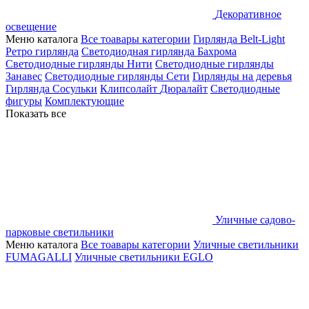
Декоративное
освещение
Меню каталога
Все тоавары категории
Гирлянда Belt-Light
Ретро гирлянда
Светодиодная гирлянда Бахрома
Светодиодные гирлянды Нити
Светодиодные гирлянды
Занавес
Светодиодные гирлянды Сети
Гирлянды на деревья
Гирлянда Сосульки
Клипсолайт
Дюралайт
Светодиодные
фигуры
Комплектующие
Показать все
Уличные садово-
парковые светильники
Меню каталога
Все тоавары категории
Уличные светильники
FUMAGALLI
Уличные светильники EGLO