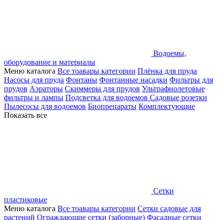
Водоемы,
оборудование и материалы
Меню каталога
Все тоавары категории
Плёнка для пруда
Насосы для пруда
Фонтаны
Фонтанные насадки
Фильтры для
прудов
Аэраторы
Скиммеры для прудов
Ультрафиолетовые
фильтры и лампы
Подсветка для водоемов
Садовые розетки
Пылесосы для водоемов
Биопрепараты
Комплектующие
Показать все
Сетки
пластиковые
Меню каталога
Все тоавары категории
Сетки садовые для
растений
Ограждающие сетки (заборные)
Фасадные сетки