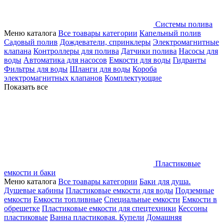
Системы полива
Меню каталога
Все тоавары категории
Капельный полив
Садовый полив
Дождеватели, спринклеры
Электромагнитные
клапана
Контроллеры для полива
Датчики полива
Насосы для
воды
Автоматика для насосов
Емкости для воды
Гидранты
Фильтры для воды
Шланги для воды
Короба
электромагнитных клапанов
Комплектующие
Показать все
Пластиковые
емкости и баки
Меню каталога
Все тоавары категории
Баки для душа.
Душевые кабины
Пластиковые емкости для воды
Подземные
емкости
Емкости топливные
Специальные емкости
Емкости в
обрешетке
Пластиковые емкости для спецтехники
Кессоны
пластиковые
Ванна пластиковая. Купели
Домашняя