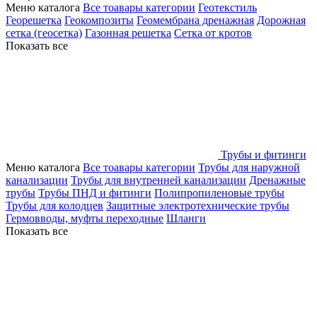
Меню каталога
Все тоавары категории
Геотекстиль
Георешетка
Геокомпозиты
Геомембрана дренажная
Дорожная
сетка (геосетка)
Газонная решетка
Сетка от кротов
Показать все
Трубы и фитинги
Меню каталога
Все тоавары категории
Трубы для наружной
канализации
Трубы для внутренней канализации
Дренажные
трубы
Трубы ПНД и фитинги
Полипропиленовые трубы
Трубы для колодцев
Защитные электротехнические трубы
Гермовводы, муфты переходные
Шланги
Показать все