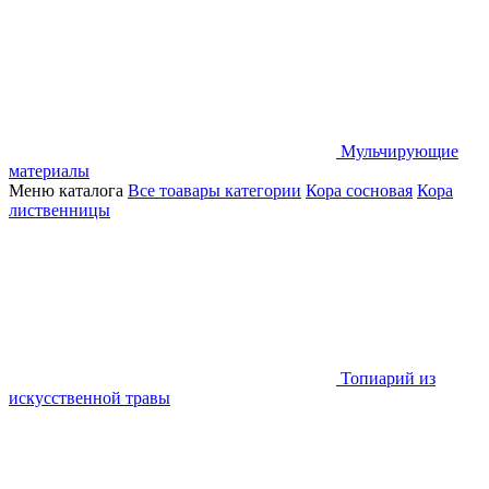
Мульчирующие
материалы
Меню каталога
Все тоавары категории
Кора сосновая
Кора
лиственницы
Топиарий из
искусственной травы