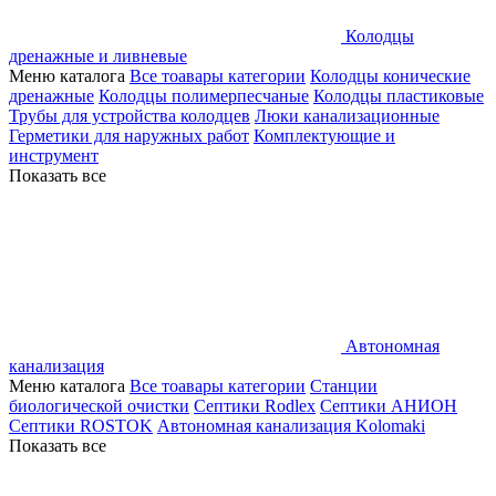
Колодцы
дренажные и ливневые
Меню каталога
Все тоавары категории
Колодцы конические
дренажные
Колодцы полимерпесчаные
Колодцы пластиковые
Трубы для устройства колодцев
Люки канализационные
Герметики для наружных работ
Комплектующие и
инструмент
Показать все
Автономная
канализация
Меню каталога
Все тоавары категории
Станции
биологической очистки
Септики Rodlex
Септики АНИОН
Септики ROSTOK
Автономная канализация Kolomaki
Показать все