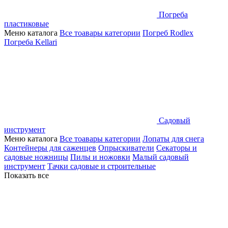
Погреба
пластиковые
Меню каталога
Все тоавары категории
Погреб Rodlex
Погреба Kellari
Садовый
инструмент
Меню каталога
Все тоавары категории
Лопаты для снега
Контейнеры для саженцев
Опрыскиватели
Секаторы и
садовые ножницы
Пилы и ножовки
Малый садовый
инструмент
Тачки садовые и строительные
Показать все