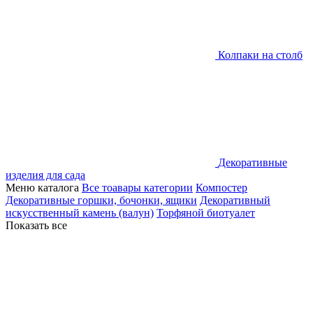
Колпаки на столб
Декоративные
изделия для сада
Меню каталога
Все тоавары категории
Компостер
Декоративные горшки, бочонки, ящики
Декоративный
искусственный камень (валун)
Торфяной биотуалет
Показать все