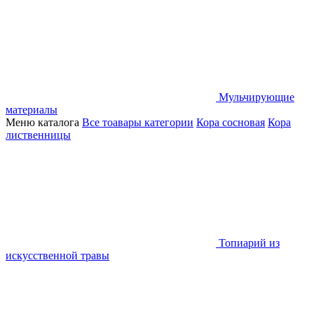
Мульчирующие
материалы
Меню каталога
Все тоавары категории
Кора сосновая
Кора
лиственницы
Топиарий из
искусственной травы