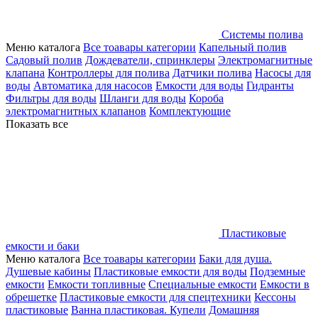
Системы полива
Меню каталога
Все тоавары категории
Капельный полив
Садовый полив
Дождеватели, спринклеры
Электромагнитные
клапана
Контроллеры для полива
Датчики полива
Насосы для
воды
Автоматика для насосов
Емкости для воды
Гидранты
Фильтры для воды
Шланги для воды
Короба
электромагнитных клапанов
Комплектующие
Показать все
Пластиковые
емкости и баки
Меню каталога
Все тоавары категории
Баки для душа.
Душевые кабины
Пластиковые емкости для воды
Подземные
емкости
Емкости топливные
Специальные емкости
Емкости в
обрешетке
Пластиковые емкости для спецтехники
Кессоны
пластиковые
Ванна пластиковая. Купели
Домашняя