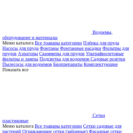
Водоемы,
оборудование и материалы
Меню каталога
Все тоавары категории
Плёнка для пруда
Насосы для пруда
Фонтаны
Фонтанные насадки
Фильтры для
прудов
Аэраторы
Скиммеры для прудов
Ультрафиолетовые
фильтры и лампы
Подсветка для водоемов
Садовые розетки
Пылесосы для водоемов
Биопрепараты
Комплектующие
Показать все
Сетки
пластиковые
Меню каталога
Все тоавары категории
Сетки садовые для
растений
Ограждающие сетки (заборные)
Фасадные сетки