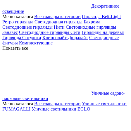
Декоративное
освещение
Меню каталога
Все тоавары категории
Гирлянда Belt-Light
Ретро гирлянда
Светодиодная гирлянда Бахрома
Светодиодные гирлянды Нити
Светодиодные гирлянды
Занавес
Светодиодные гирлянды Сети
Гирлянды на деревья
Гирлянда Сосульки
Клипсолайт
Дюралайт
Светодиодные
фигуры
Комплектующие
Показать все
Уличные садово-
парковые светильники
Меню каталога
Все тоавары категории
Уличные светильники
FUMAGALLI
Уличные светильники EGLO