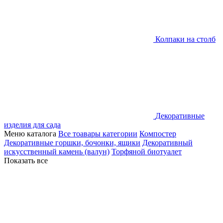
Колпаки на столб
Декоративные
изделия для сада
Меню каталога
Все тоавары категории
Компостер
Декоративные горшки, бочонки, ящики
Декоративный
искусственный камень (валун)
Торфяной биотуалет
Показать все