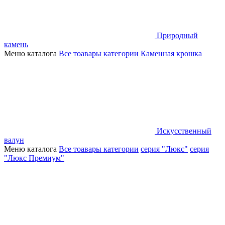
Природный
камень
Меню каталога
Все тоавары категории
Каменная крошка
Искусственный
валун
Меню каталога
Все тоавары категории
серия "Люкс"
серия
"Люкс Премиум"