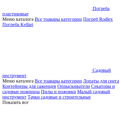
Погреба
пластиковые
Меню каталога
Все тоавары категории
Погреб Rodlex
Погреба Kellari
Садовый
инструмент
Меню каталога
Все тоавары категории
Лопаты для снега
Контейнеры для саженцев
Опрыскиватели
Секаторы и
садовые ножницы
Пилы и ножовки
Малый садовый
инструмент
Тачки садовые и строительные
Показать все