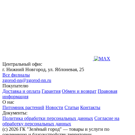
Центральный офис
г. Нижний Новгород, ул. Яблоневая, 25
Все филиалы
zgorod-nn@zgorod-nn.ru
Покупателю
Доставка и оплата
Гарантия
Обмен и возврат
Правовая
информация
О нас
Питомник растений
Новости
Статьи
Контакты
Документы:
Политика обработки персональных данных
Согласие на
обработку персональных данных
(c) 2026 ГК "Зелёный город" — товары и услуги по
озеленению и благоустройству территории.