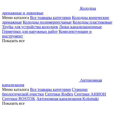
Колодцы
дренажные и ливневые
Меню каталога
Все тоавары категории
Колодцы конические
дренажные
Колодцы полимерпесчаные
Колодцы пластиковые
Трубы для устройства колодцев
Люки канализационные
Герметики для наружных работ
Комплектующие и
инструмент
Показать все
Автономная
канализация
Меню каталога
Все тоавары категории
Станции
биологической очистки
Септики Rodlex
Септики АНИОН
Септики ROSTOK
Автономная канализация Kolomaki
Показать все