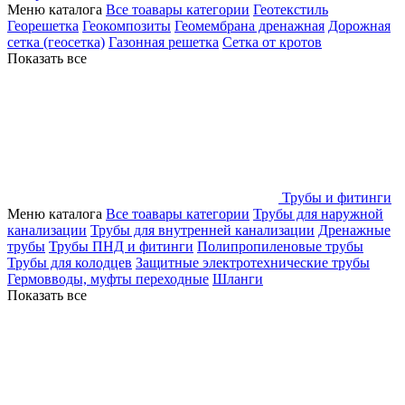
Меню каталога
Все тоавары категории
Геотекстиль
Георешетка
Геокомпозиты
Геомембрана дренажная
Дорожная
сетка (геосетка)
Газонная решетка
Сетка от кротов
Показать все
Трубы и фитинги
Меню каталога
Все тоавары категории
Трубы для наружной
канализации
Трубы для внутренней канализации
Дренажные
трубы
Трубы ПНД и фитинги
Полипропиленовые трубы
Трубы для колодцев
Защитные электротехнические трубы
Гермовводы, муфты переходные
Шланги
Показать все