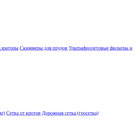
эраторы
Скиммеры для прудов
Ультрафиолетовые фильтры и
ие)
Сетка от кротов
Дорожная сетка (геосетка)