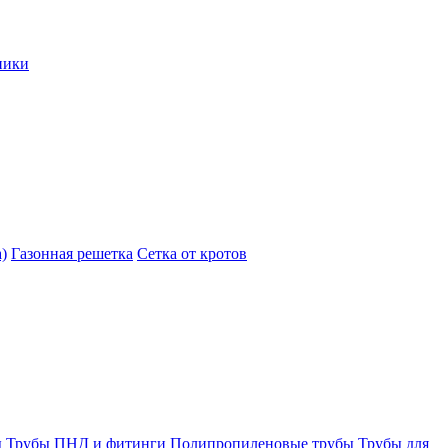
ники
)
Газонная решетка
Сетка от кротов
ы
Трубы ПНД и фитинги
Полипропиленовые трубы
Трубы для