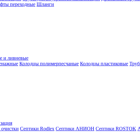
уфты переходные
Шланги
е и ливневые
ренажные
Колодцы полимерпесчаные
Колодцы пластиковые
Труб
зация
 очистки
Септики Rodlex
Септики АНИОН
Септики ROSTOK
А