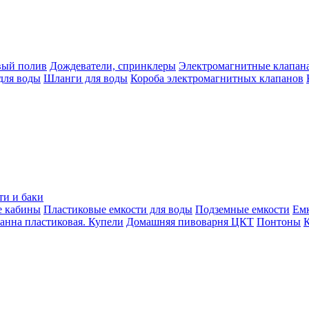
вый полив
Дождеватели, спринклеры
Электромагнитные клапан
для воды
Шланги для воды
Короба электромагнитных клапанов
ти и баки
е кабины
Пластиковые емкости для воды
Подземные емкости
Ем
анна пластиковая. Купели
Домашняя пивоварня ЦКТ
Понтоны
К