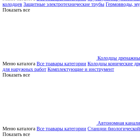
колодцев
Защитные электротехнические трубы
Гермовводы, м
Показать все
Колодцы дренажны
Меню каталога
Все тоавары категории
Колодцы конические д
для наружных работ
Комплектующие и инструмент
Показать все
Автономная канали
Меню каталога
Все тоавары категории
Станции биологической
Показать все