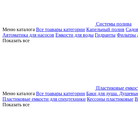
Системы полива
Меню каталога
Все тоавары категории
Капельный полив
Садо
Автоматика для насосов
Емкости для воды
Гидранты
Фильтры 
Показать все
Пластиковые емкос
Меню каталога
Все тоавары категории
Баки для душа. Душевы
Пластиковые емкости для спецтехники
Кессоны пластиковые
В
Показать все