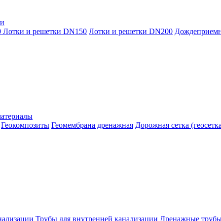
ки
0
Лотки и решетки DN150
Лотки и решетки DN200
Дождеприем
материалы
Геокомпозиты
Геомембрана дренажная
Дорожная сетка (геосетка
нализации
Трубы для внутренней канализации
Дренажные труб