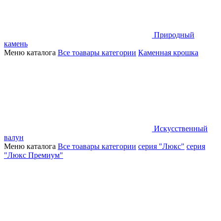
Природный
камень
Меню каталога
Все тоавары категории
Каменная крошка
Искусственный
валун
Меню каталога
Все тоавары категории
серия "Люкс"
серия
"Люкс Премиум"