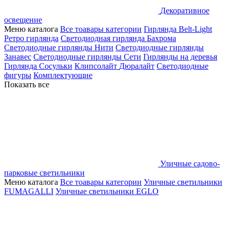
Декоративное
освещение
Меню каталога
Все тоавары категории
Гирлянда Belt-Light
Ретро гирлянда
Светодиодная гирлянда Бахрома
Светодиодные гирлянды Нити
Светодиодные гирлянды
Занавес
Светодиодные гирлянды Сети
Гирлянды на деревья
Гирлянда Сосульки
Клипсолайт
Дюралайт
Светодиодные
фигуры
Комплектующие
Показать все
Уличные садово-
парковые светильники
Меню каталога
Все тоавары категории
Уличные светильники
FUMAGALLI
Уличные светильники EGLO