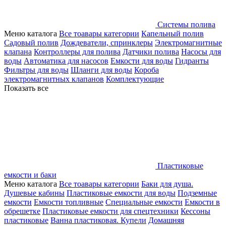
Системы полива
Меню каталога
Все тоавары категории
Капельный полив
Садовый полив
Дождеватели, спринклеры
Электромагнитные
клапана
Контроллеры для полива
Датчики полива
Насосы для
воды
Автоматика для насосов
Емкости для воды
Гидранты
Фильтры для воды
Шланги для воды
Короба
электромагнитных клапанов
Комплектующие
Показать все
Пластиковые
емкости и баки
Меню каталога
Все тоавары категории
Баки для душа.
Душевые кабины
Пластиковые емкости для воды
Подземные
емкости
Емкости топливные
Специальные емкости
Емкости в
обрешетке
Пластиковые емкости для спецтехники
Кессоны
пластиковые
Ванна пластиковая. Купели
Домашняя