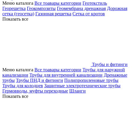
Меню каталога
Все тоавары категории
Геотекстиль
Георешетка
Геокомпозиты
Геомембрана дренажная
Дорожная
сетка (геосетка)
Газонная решетка
Сетка от кротов
Показать все
Трубы и фитинги
Меню каталога
Все тоавары категории
Трубы для наружной
канализации
Трубы для внутренней канализации
Дренажные
трубы
Трубы ПНД и фитинги
Полипропиленовые трубы
Трубы для колодцев
Защитные электротехнические трубы
Гермовводы, муфты переходные
Шланги
Показать все