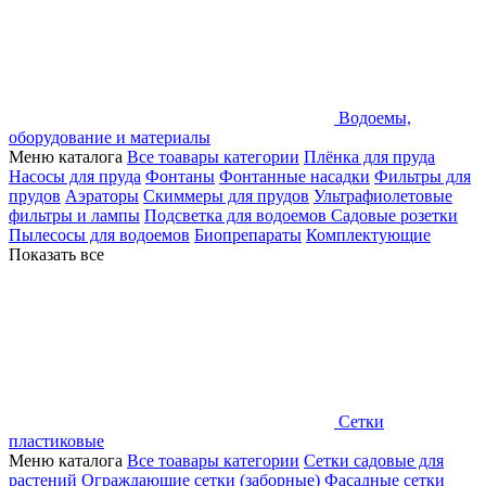
Водоемы,
оборудование и материалы
Меню каталога
Все тоавары категории
Плёнка для пруда
Насосы для пруда
Фонтаны
Фонтанные насадки
Фильтры для
прудов
Аэраторы
Скиммеры для прудов
Ультрафиолетовые
фильтры и лампы
Подсветка для водоемов
Садовые розетки
Пылесосы для водоемов
Биопрепараты
Комплектующие
Показать все
Сетки
пластиковые
Меню каталога
Все тоавары категории
Сетки садовые для
растений
Ограждающие сетки (заборные)
Фасадные сетки