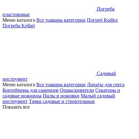
Погреба
пластиковые
Меню каталога
Все тоавары категории
Погреб Rodlex
Погреба Kellari
Садовый
инструмент
Меню каталога
Все тоавары категории
Лопаты для снега
Контейнеры для саженцев
Опрыскиватели
Секаторы и
садовые ножницы
Пилы и ножовки
Малый садовый
инструмент
Тачки садовые и строительные
Показать все