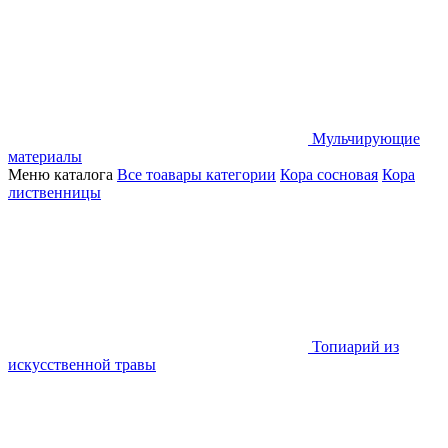
Мульчирующие
материалы
Меню каталога
Все тоавары категории
Кора сосновая
Кора
лиственницы
Топиарий из
искусственной травы