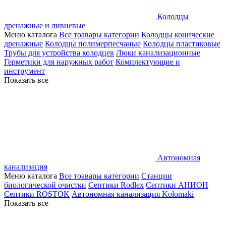
Колодцы
дренажные и ливневые
Меню каталога
Все тоавары категории
Колодцы конические
дренажные
Колодцы полимерпесчаные
Колодцы пластиковые
Трубы для устройства колодцев
Люки канализационные
Герметики для наружных работ
Комплектующие и
инструмент
Показать все
Автономная
канализация
Меню каталога
Все тоавары категории
Станции
биологической очистки
Септики Rodlex
Септики АНИОН
Септики ROSTOK
Автономная канализация Kolomaki
Показать все