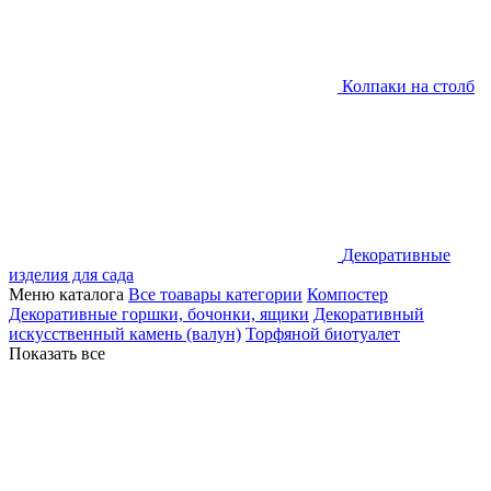
Колпаки на столб
Декоративные
изделия для сада
Меню каталога
Все тоавары категории
Компостер
Декоративные горшки, бочонки, ящики
Декоративный
искусственный камень (валун)
Торфяной биотуалет
Показать все