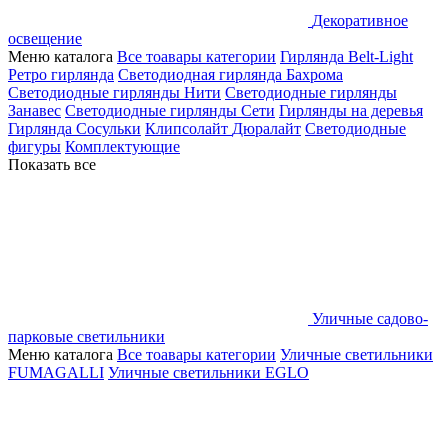
Декоративное
освещение
Меню каталога
Все тоавары категории
Гирлянда Belt-Light
Ретро гирлянда
Светодиодная гирлянда Бахрома
Светодиодные гирлянды Нити
Светодиодные гирлянды
Занавес
Светодиодные гирлянды Сети
Гирлянды на деревья
Гирлянда Сосульки
Клипсолайт
Дюралайт
Светодиодные
фигуры
Комплектующие
Показать все
Уличные садово-
парковые светильники
Меню каталога
Все тоавары категории
Уличные светильники
FUMAGALLI
Уличные светильники EGLO