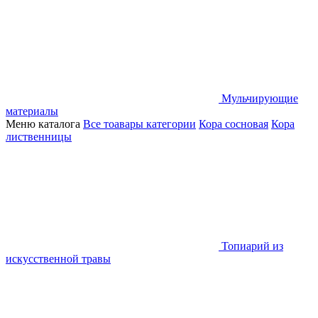
Мульчирующие
материалы
Меню каталога
Все тоавары категории
Кора сосновая
Кора
лиственницы
Топиарий из
искусственной травы