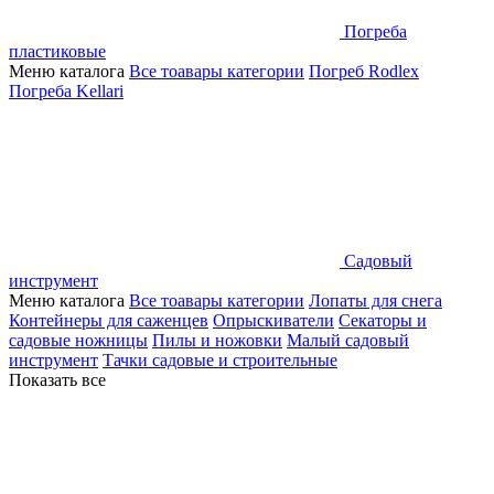
Погреба
пластиковые
Меню каталога
Все тоавары категории
Погреб Rodlex
Погреба Kellari
Садовый
инструмент
Меню каталога
Все тоавары категории
Лопаты для снега
Контейнеры для саженцев
Опрыскиватели
Секаторы и
садовые ножницы
Пилы и ножовки
Малый садовый
инструмент
Тачки садовые и строительные
Показать все