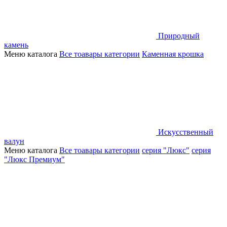
Природный
камень
Меню каталога
Все тоавары категории
Каменная крошка
Искусственный
валун
Меню каталога
Все тоавары категории
серия "Люкс"
серия
"Люкс Премиум"