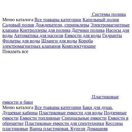
Системы полива
Меню каталога
Все тоавары категории
Капельный полив
Садовый полив
Дождеватели, спринклеры
Электромагнитные
клапана
Контроллеры для полива
Датчики полива
Насосы для
воды
Автоматика для насосов
Емкости для воды
Гидранты
Фильтры для воды
Шланги для воды
Короба
электромагнитных клапанов
Комплектующие
Показать все
Пластиковые
емкости и баки
Меню каталога
Все тоавары категории
Баки для душа.
Душевые кабины
Пластиковые емкости для воды
Подземные
емкости
Емкости топливные
Специальные емкости
Емкости в
обрешетке
Пластиковые емкости для спецтехники
Кессоны
пластиковые
Ванна пластиковая. Купели
Домашняя