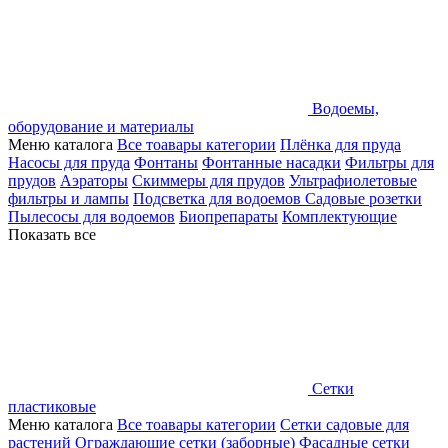
Водоемы,
оборудование и материалы
Меню каталога
Все тоавары категории
Плёнка для пруда
Насосы для пруда
Фонтаны
Фонтанные насадки
Фильтры для
прудов
Аэраторы
Скиммеры для прудов
Ультрафиолетовые
фильтры и лампы
Подсветка для водоемов
Садовые розетки
Пылесосы для водоемов
Биопрепараты
Комплектующие
Показать все
Сетки
пластиковые
Меню каталога
Все тоавары категории
Сетки садовые для
растений
Ограждающие сетки (заборные)
Фасадные сетки