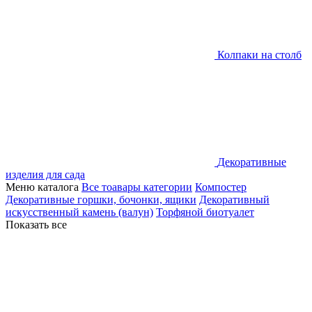
Колпаки на столб
Декоративные
изделия для сада
Меню каталога
Все тоавары категории
Компостер
Декоративные горшки, бочонки, ящики
Декоративный
искусственный камень (валун)
Торфяной биотуалет
Показать все