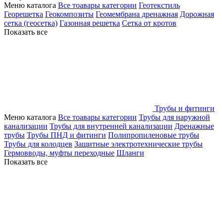
Меню каталога
Все тоавары категории
Геотекстиль
Георешетка
Геокомпозиты
Геомембрана дренажная
Дорожная
сетка (геосетка)
Газонная решетка
Сетка от кротов
Показать все
Трубы и фитинги
Меню каталога
Все тоавары категории
Трубы для наружной
канализации
Трубы для внутренней канализации
Дренажные
трубы
Трубы ПНД и фитинги
Полипропиленовые трубы
Трубы для колодцев
Защитные электротехнические трубы
Гермовводы, муфты переходные
Шланги
Показать все