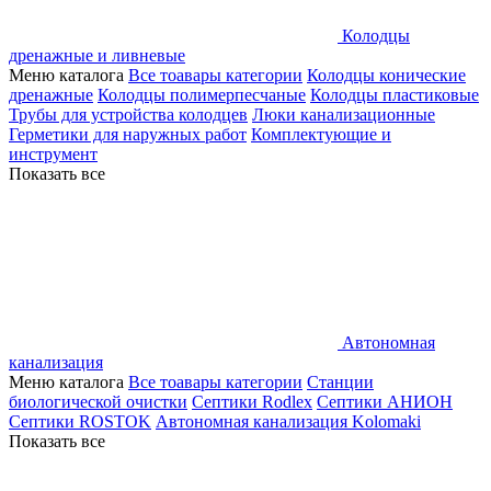
Колодцы
дренажные и ливневые
Меню каталога
Все тоавары категории
Колодцы конические
дренажные
Колодцы полимерпесчаные
Колодцы пластиковые
Трубы для устройства колодцев
Люки канализационные
Герметики для наружных работ
Комплектующие и
инструмент
Показать все
Автономная
канализация
Меню каталога
Все тоавары категории
Станции
биологической очистки
Септики Rodlex
Септики АНИОН
Септики ROSTOK
Автономная канализация Kolomaki
Показать все