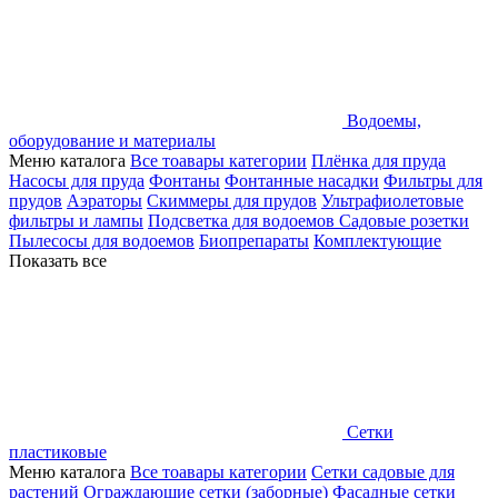
Водоемы,
оборудование и материалы
Меню каталога
Все тоавары категории
Плёнка для пруда
Насосы для пруда
Фонтаны
Фонтанные насадки
Фильтры для
прудов
Аэраторы
Скиммеры для прудов
Ультрафиолетовые
фильтры и лампы
Подсветка для водоемов
Садовые розетки
Пылесосы для водоемов
Биопрепараты
Комплектующие
Показать все
Сетки
пластиковые
Меню каталога
Все тоавары категории
Сетки садовые для
растений
Ограждающие сетки (заборные)
Фасадные сетки