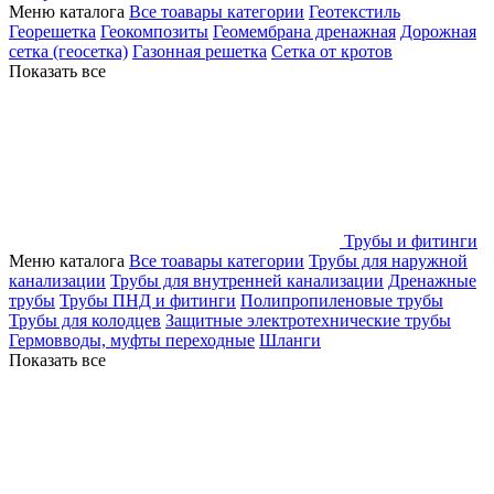
Меню каталога
Все тоавары категории
Геотекстиль
Георешетка
Геокомпозиты
Геомембрана дренажная
Дорожная
сетка (геосетка)
Газонная решетка
Сетка от кротов
Показать все
Трубы и фитинги
Меню каталога
Все тоавары категории
Трубы для наружной
канализации
Трубы для внутренней канализации
Дренажные
трубы
Трубы ПНД и фитинги
Полипропиленовые трубы
Трубы для колодцев
Защитные электротехнические трубы
Гермовводы, муфты переходные
Шланги
Показать все