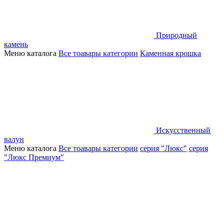
Природный
камень
Меню каталога
Все тоавары категории
Каменная крошка
Искусственный
валун
Меню каталога
Все тоавары категории
серия "Люкс"
серия
"Люкс Премиум"