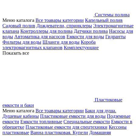
Системы полива
Меню каталога
Все тоавары категории
Капельный полив
Садовый полив
Дождеватели, спринклеры
Электромагнитные
клапана
Контроллеры для полива
Датчики полива
Насосы для
воды
Автоматика для насосов
Емкости для воды
Гидранты
Фильтры для воды
Шланги для воды
Короба
электромагнитных клапанов
Комплектующие
Показать все
Пластиковые
емкости и баки
Меню каталога
Все тоавары категории
Баки для душа.
Душевые кабины
Пластиковые емкости для воды
Подземные
емкости
Емкости топливные
Специальные емкости
Емкости в
обрешетке
Пластиковые емкости для спецтехники
Кессоны
пластиковые
Ванна пластиковая. Купели
Домашняя