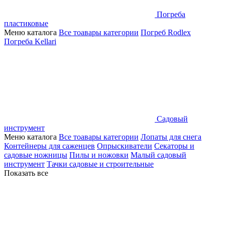
Погреба
пластиковые
Меню каталога
Все тоавары категории
Погреб Rodlex
Погреба Kellari
Садовый
инструмент
Меню каталога
Все тоавары категории
Лопаты для снега
Контейнеры для саженцев
Опрыскиватели
Секаторы и
садовые ножницы
Пилы и ножовки
Малый садовый
инструмент
Тачки садовые и строительные
Показать все