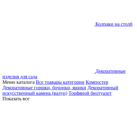
Колпаки на столб
Декоративные
изделия для сада
Меню каталога
Все тоавары категории
Компостер
Декоративные горшки, бочонки, ящики
Декоративный
искусственный камень (валун)
Торфяной биотуалет
Показать все