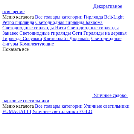
Декоративное
освещение
Меню каталога
Все тоавары категории
Гирлянда Belt-Light
Ретро гирлянда
Светодиодная гирлянда Бахрома
Светодиодные гирлянды Нити
Светодиодные гирлянды
Занавес
Светодиодные гирлянды Сети
Гирлянды на деревья
Гирлянда Сосульки
Клипсолайт
Дюралайт
Светодиодные
фигуры
Комплектующие
Показать все
Уличные садово-
парковые светильники
Меню каталога
Все тоавары категории
Уличные светильники
FUMAGALLI
Уличные светильники EGLO