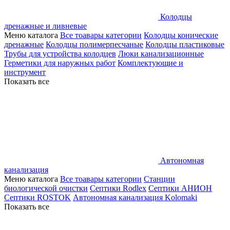
Колодцы
дренажные и ливневые
Меню каталога
Все тоавары категории
Колодцы конические
дренажные
Колодцы полимерпесчаные
Колодцы пластиковые
Трубы для устройства колодцев
Люки канализационные
Герметики для наружных работ
Комплектующие и
инструмент
Показать все
Автономная
канализация
Меню каталога
Все тоавары категории
Станции
биологической очистки
Септики Rodlex
Септики АНИОН
Септики ROSTOK
Автономная канализация Kolomaki
Показать все