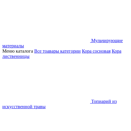
Мульчирующие
материалы
Меню каталога
Все тоавары категории
Кора сосновая
Кора
лиственницы
Топиарий из
искусственной травы