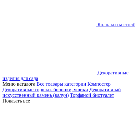
Колпаки на столб
Декоративные
изделия для сада
Меню каталога
Все тоавары категории
Компостер
Декоративные горшки, бочонки, ящики
Декоративный
искусственный камень (валун)
Торфяной биотуалет
Показать все