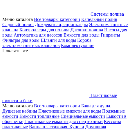
Системы полива
Меню каталога
Все тоавары категории
Капельный полив
Садовый полив
Дождеватели, спринклеры
Электромагнитные
клапана
Контроллеры для полива
Датчики полива
Насосы для
воды
Автоматика для насосов
Емкости для воды
Гидранты
Фильтры для воды
Шланги для воды
Короба
электромагнитных клапанов
Комплектующие
Показать все
Пластиковые
емкости и баки
Меню каталога
Все тоавары категории
Баки для душа.
Душевые кабины
Пластиковые емкости для воды
Подземные
емкости
Емкости топливные
Специальные емкости
Емкости в
обрешетке
Пластиковые емкости для спецтехники
Кессоны
пластиковые
Ванна пластиковая. Купели
Домашняя