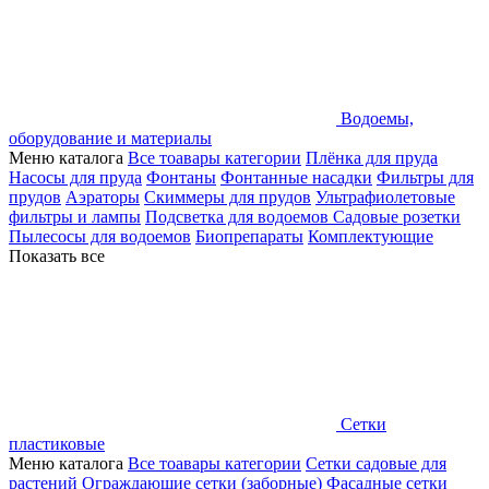
Водоемы,
оборудование и материалы
Меню каталога
Все тоавары категории
Плёнка для пруда
Насосы для пруда
Фонтаны
Фонтанные насадки
Фильтры для
прудов
Аэраторы
Скиммеры для прудов
Ультрафиолетовые
фильтры и лампы
Подсветка для водоемов
Садовые розетки
Пылесосы для водоемов
Биопрепараты
Комплектующие
Показать все
Сетки
пластиковые
Меню каталога
Все тоавары категории
Сетки садовые для
растений
Ограждающие сетки (заборные)
Фасадные сетки