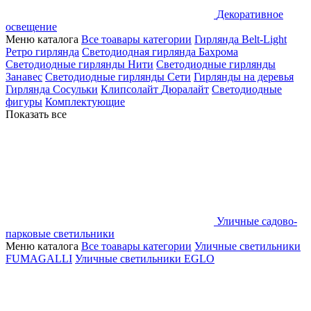
Декоративное
освещение
Меню каталога
Все тоавары категории
Гирлянда Belt-Light
Ретро гирлянда
Светодиодная гирлянда Бахрома
Светодиодные гирлянды Нити
Светодиодные гирлянды
Занавес
Светодиодные гирлянды Сети
Гирлянды на деревья
Гирлянда Сосульки
Клипсолайт
Дюралайт
Светодиодные
фигуры
Комплектующие
Показать все
Уличные садово-
парковые светильники
Меню каталога
Все тоавары категории
Уличные светильники
FUMAGALLI
Уличные светильники EGLO