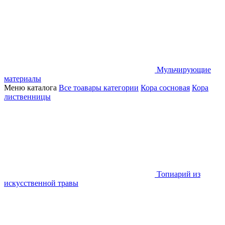
Мульчирующие
материалы
Меню каталога
Все тоавары категории
Кора сосновая
Кора
лиственницы
Топиарий из
искусственной травы