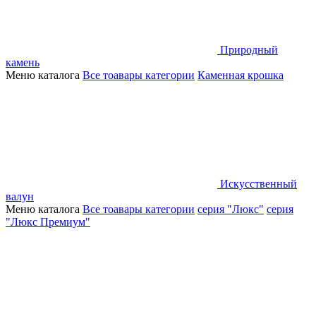
Природный
камень
Меню каталога
Все тоавары категории
Каменная крошка
Искусственный
валун
Меню каталога
Все тоавары категории
серия "Люкс"
серия
"Люкс Премиум"