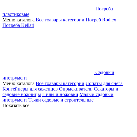
Погреба
пластиковые
Меню каталога
Все тоавары категории
Погреб Rodlex
Погреба Kellari
Садовый
инструмент
Меню каталога
Все тоавары категории
Лопаты для снега
Контейнеры для саженцев
Опрыскиватели
Секаторы и
садовые ножницы
Пилы и ножовки
Малый садовый
инструмент
Тачки садовые и строительные
Показать все