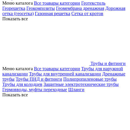
Меню каталога
Все тоавары категории
Геотекстиль
Георешетка
Геокомпозиты
Геомембрана дренажная
Дорожная
сетка (геосетка)
Газонная решетка
Сетка от кротов
Показать все
Трубы и фитинги
Меню каталога
Все тоавары категории
Трубы для наружной
канализации
Трубы для внутренней канализации
Дренажные
трубы
Трубы ПНД и фитинги
Полипропиленовые трубы
Трубы для колодцев
Защитные электротехнические трубы
Гермовводы, муфты переходные
Шланги
Показать все