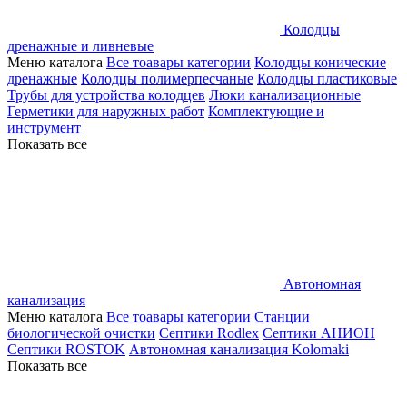
Колодцы
дренажные и ливневые
Меню каталога
Все тоавары категории
Колодцы конические
дренажные
Колодцы полимерпесчаные
Колодцы пластиковые
Трубы для устройства колодцев
Люки канализационные
Герметики для наружных работ
Комплектующие и
инструмент
Показать все
Автономная
канализация
Меню каталога
Все тоавары категории
Станции
биологической очистки
Септики Rodlex
Септики АНИОН
Септики ROSTOK
Автономная канализация Kolomaki
Показать все