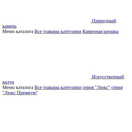
Природный
камень
Меню каталога
Все тоавары категории
Каменная крошка
Искусственный
валун
Меню каталога
Все тоавары категории
серия "Люкс"
серия
"Люкс Премиум"