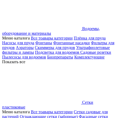
Водоемы,
оборудование и материалы
Меню каталога
Все тоавары категории
Плёнка для пруда
Насосы для пруда
Фонтаны
Фонтанные насадки
Фильтры для
прудов
Аэраторы
Скиммеры для прудов
Ультрафиолетовые
фильтры и лампы
Подсветка для водоемов
Садовые розетки
Пылесосы для водоемов
Биопрепараты
Комплектующие
Показать все
Сетки
пластиковые
Меню каталога
Все тоавары категории
Сетки садовые для
растений
Ограждающие сетки (заборные)
Фасадные сетки