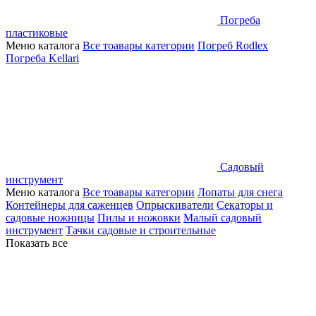
Погреба
пластиковые
Меню каталога
Все тоавары категории
Погреб Rodlex
Погреба Kellari
Садовый
инструмент
Меню каталога
Все тоавары категории
Лопаты для снега
Контейнеры для саженцев
Опрыскиватели
Секаторы и
садовые ножницы
Пилы и ножовки
Малый садовый
инструмент
Тачки садовые и строительные
Показать все