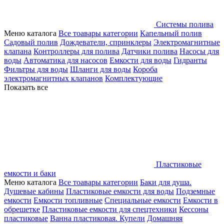
Системы полива
Меню каталога
Все тоавары категории
Капельный полив
Садовый полив
Дождеватели, спринклеры
Электромагнитные
клапана
Контроллеры для полива
Датчики полива
Насосы для
воды
Автоматика для насосов
Емкости для воды
Гидранты
Фильтры для воды
Шланги для воды
Короба
электромагнитных клапанов
Комплектующие
Показать все
Пластиковые
емкости и баки
Меню каталога
Все тоавары категории
Баки для душа.
Душевые кабины
Пластиковые емкости для воды
Подземные
емкости
Емкости топливные
Специальные емкости
Емкости в
обрешетке
Пластиковые емкости для спецтехники
Кессоны
пластиковые
Ванна пластиковая. Купели
Домашняя