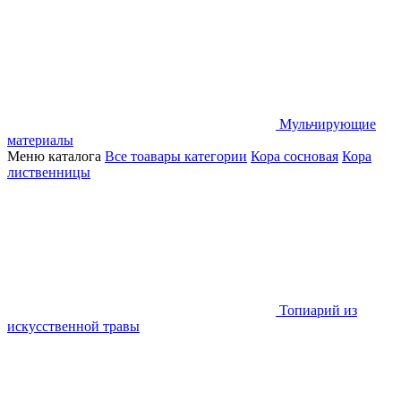
Мульчирующие
материалы
Меню каталога
Все тоавары категории
Кора сосновая
Кора
лиственницы
Топиарий из
искусственной травы