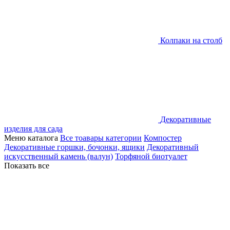
Колпаки на столб
Декоративные
изделия для сада
Меню каталога
Все тоавары категории
Компостер
Декоративные горшки, бочонки, ящики
Декоративный
искусственный камень (валун)
Торфяной биотуалет
Показать все