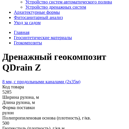
Устройство систем автоматического полива
Устройство дренажных систем
Aрхитектурные формы
Фитосанитарный анализ
Уход за садом
Главная
Геосинтетические материалы
Геокомпозиты
Дренажный геокомпозит
QDrain Z
8 мм, с продольными каналами (2х35м)
Код товара
5285
Ширина рулона, м
Длина рулона, м
Форма поставки
рулон
Полипропиленовая основа (плотность), г/кв.
500
Геотекстиль (плотность), г/кв.м