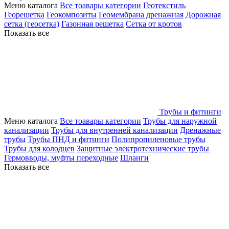
Меню каталога
Все тоавары категории
Геотекстиль
Георешетка
Геокомпозиты
Геомембрана дренажная
Дорожная
сетка (геосетка)
Газонная решетка
Сетка от кротов
Показать все
Трубы и фитинги
Меню каталога
Все тоавары категории
Трубы для наружной
канализации
Трубы для внутренней канализации
Дренажные
трубы
Трубы ПНД и фитинги
Полипропиленовые трубы
Трубы для колодцев
Защитные электротехнические трубы
Гермовводы, муфты переходные
Шланги
Показать все