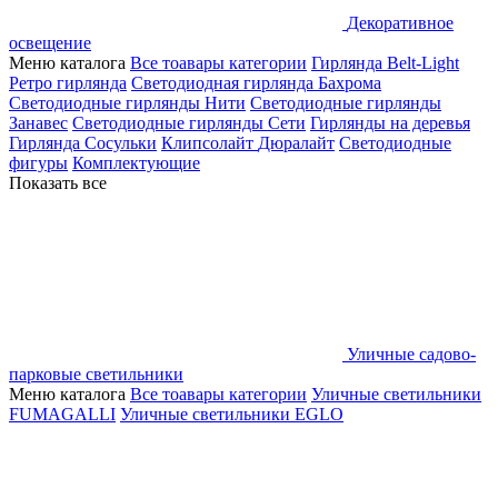
Декоративное
освещение
Меню каталога
Все тоавары категории
Гирлянда Belt-Light
Ретро гирлянда
Светодиодная гирлянда Бахрома
Светодиодные гирлянды Нити
Светодиодные гирлянды
Занавес
Светодиодные гирлянды Сети
Гирлянды на деревья
Гирлянда Сосульки
Клипсолайт
Дюралайт
Светодиодные
фигуры
Комплектующие
Показать все
Уличные садово-
парковые светильники
Меню каталога
Все тоавары категории
Уличные светильники
FUMAGALLI
Уличные светильники EGLO