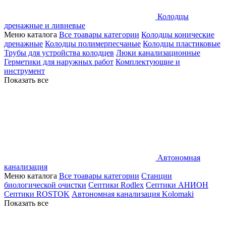
Колодцы
дренажные и ливневые
Меню каталога
Все тоавары категории
Колодцы конические
дренажные
Колодцы полимерпесчаные
Колодцы пластиковые
Трубы для устройства колодцев
Люки канализационные
Герметики для наружных работ
Комплектующие и
инструмент
Показать все
Автономная
канализация
Меню каталога
Все тоавары категории
Станции
биологической очистки
Септики Rodlex
Септики АНИОН
Септики ROSTOK
Автономная канализация Kolomaki
Показать все