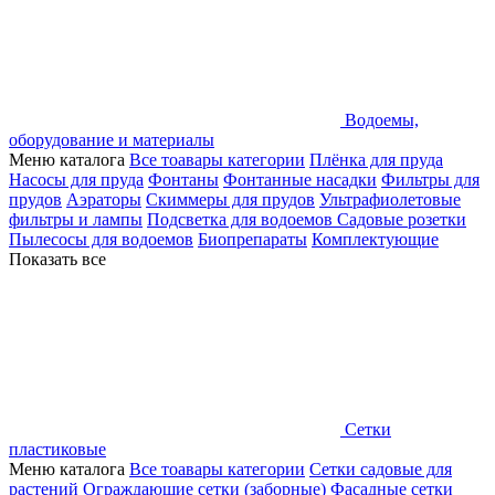
Водоемы,
оборудование и материалы
Меню каталога
Все тоавары категории
Плёнка для пруда
Насосы для пруда
Фонтаны
Фонтанные насадки
Фильтры для
прудов
Аэраторы
Скиммеры для прудов
Ультрафиолетовые
фильтры и лампы
Подсветка для водоемов
Садовые розетки
Пылесосы для водоемов
Биопрепараты
Комплектующие
Показать все
Сетки
пластиковые
Меню каталога
Все тоавары категории
Сетки садовые для
растений
Ограждающие сетки (заборные)
Фасадные сетки