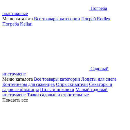
Погреба
пластиковые
Меню каталога
Все тоавары категории
Погреб Rodlex
Погреба Kellari
Садовый
инструмент
Меню каталога
Все тоавары категории
Лопаты для снега
Контейнеры для саженцев
Опрыскиватели
Секаторы и
садовые ножницы
Пилы и ножовки
Малый садовый
инструмент
Тачки садовые и строительные
Показать все