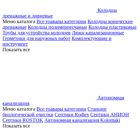
Колодцы
дренажные и ливневые
Меню каталога
Все тоавары категории
Колодцы конические
дренажные
Колодцы полимерпесчаные
Колодцы пластиковые
Трубы для устройства колодцев
Люки канализационные
Герметики для наружных работ
Комплектующие и
инструмент
Показать все
Автономная
канализация
Меню каталога
Все тоавары категории
Станции
биологической очистки
Септики Rodlex
Септики АНИОН
Септики ROSTOK
Автономная канализация Kolomaki
Показать все