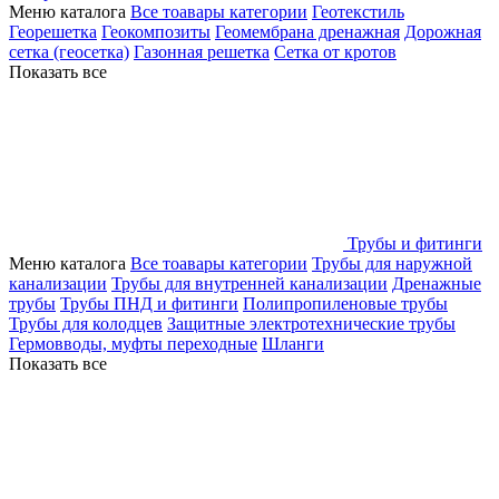
Меню каталога
Все тоавары категории
Геотекстиль
Георешетка
Геокомпозиты
Геомембрана дренажная
Дорожная
сетка (геосетка)
Газонная решетка
Сетка от кротов
Показать все
Трубы и фитинги
Меню каталога
Все тоавары категории
Трубы для наружной
канализации
Трубы для внутренней канализации
Дренажные
трубы
Трубы ПНД и фитинги
Полипропиленовые трубы
Трубы для колодцев
Защитные электротехнические трубы
Гермовводы, муфты переходные
Шланги
Показать все