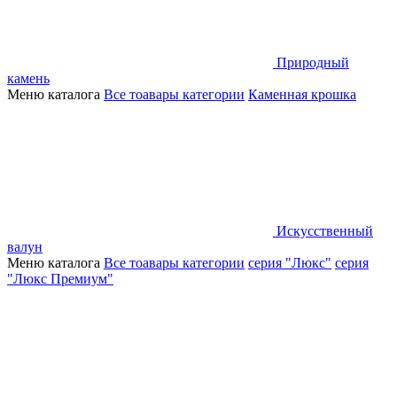
Природный
камень
Меню каталога
Все тоавары категории
Каменная крошка
Искусственный
валун
Меню каталога
Все тоавары категории
серия "Люкс"
серия
"Люкс Премиум"