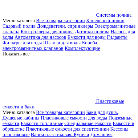
Системы полива
Меню каталога
Все тоавары категории
Капельный полив
Садовый полив
Дождеватели, спринклеры
Электромагнитные
клапана
Контроллеры для полива
Датчики полива
Насосы для
воды
Автоматика для насосов
Емкости для воды
Гидранты
Фильтры для воды
Шланги для воды
Короба
электромагнитных клапанов
Комплектующие
Показать все
Пластиковые
емкости и баки
Меню каталога
Все тоавары категории
Баки для душа.
Душевые кабины
Пластиковые емкости для воды
Подземные
емкости
Емкости топливные
Специальные емкости
Емкости в
обрешетке
Пластиковые емкости для спецтехники
Кессоны
пластиковые
Ванна пластиковая. Купели
Домашняя