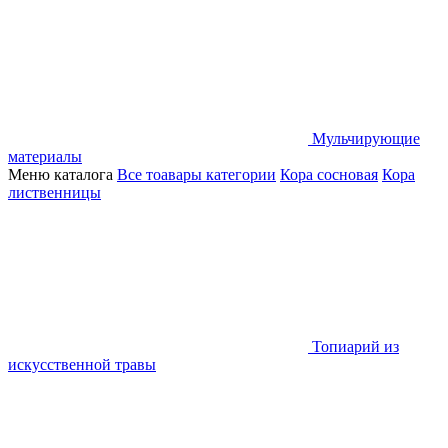
Мульчирующие
материалы
Меню каталога
Все тоавары категории
Кора сосновая
Кора
лиственницы
Топиарий из
искусственной травы