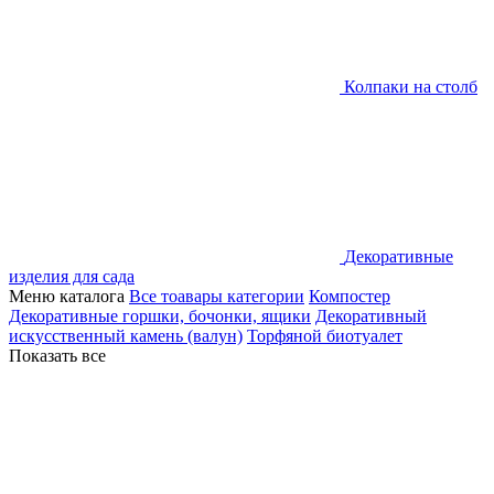
Колпаки на столб
Декоративные
изделия для сада
Меню каталога
Все тоавары категории
Компостер
Декоративные горшки, бочонки, ящики
Декоративный
искусственный камень (валун)
Торфяной биотуалет
Показать все