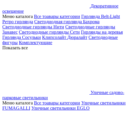
Декоративное
освещение
Меню каталога
Все тоавары категории
Гирлянда Belt-Light
Ретро гирлянда
Светодиодная гирлянда Бахрома
Светодиодные гирлянды Нити
Светодиодные гирлянды
Занавес
Светодиодные гирлянды Сети
Гирлянды на деревья
Гирлянда Сосульки
Клипсолайт
Дюралайт
Светодиодные
фигуры
Комплектующие
Показать все
Уличные садово-
парковые светильники
Меню каталога
Все тоавары категории
Уличные светильники
FUMAGALLI
Уличные светильники EGLO