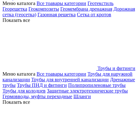
Меню каталога
Все тоавары категории
Геотекстиль
Георешетка
Геокомпозиты
Геомембрана дренажная
Дорожная
сетка (геосетка)
Газонная решетка
Сетка от кротов
Показать все
Трубы и фитинги
Меню каталога
Все тоавары категории
Трубы для наружной
канализации
Трубы для внутренней канализации
Дренажные
трубы
Трубы ПНД и фитинги
Полипропиленовые трубы
Трубы для колодцев
Защитные электротехнические трубы
Гермовводы, муфты переходные
Шланги
Показать все