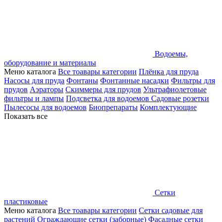
Водоемы,
оборудование и материалы
Меню каталога
Все тоавары категории
Плёнка для пруда
Насосы для пруда
Фонтаны
Фонтанные насадки
Фильтры для
прудов
Аэраторы
Скиммеры для прудов
Ультрафиолетовые
фильтры и лампы
Подсветка для водоемов
Садовые розетки
Пылесосы для водоемов
Биопрепараты
Комплектующие
Показать все
Сетки
пластиковые
Меню каталога
Все тоавары категории
Сетки садовые для
растений
Ограждающие сетки (заборные)
Фасадные сетки