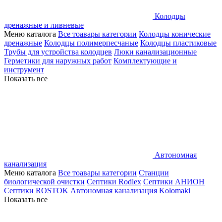
Колодцы
дренажные и ливневые
Меню каталога
Все тоавары категории
Колодцы конические
дренажные
Колодцы полимерпесчаные
Колодцы пластиковые
Трубы для устройства колодцев
Люки канализационные
Герметики для наружных работ
Комплектующие и
инструмент
Показать все
Автономная
канализация
Меню каталога
Все тоавары категории
Станции
биологической очистки
Септики Rodlex
Септики АНИОН
Септики ROSTOK
Автономная канализация Kolomaki
Показать все