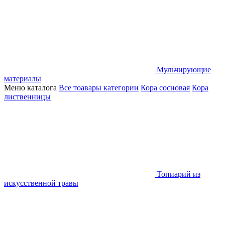
Мульчирующие
материалы
Меню каталога
Все тоавары категории
Кора сосновая
Кора
лиственницы
Топиарий из
искусственной травы