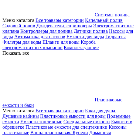
Системы полива
Меню каталога
Все тоавары категории
Капельный полив
Садовый полив
Дождеватели, спринклеры
Электромагнитные
клапана
Контроллеры для полива
Датчики полива
Насосы для
воды
Автоматика для насосов
Емкости для воды
Гидранты
Фильтры для воды
Шланги для воды
Короба
электромагнитных клапанов
Комплектующие
Показать все
Пластиковые
емкости и баки
Меню каталога
Все тоавары категории
Баки для душа.
Душевые кабины
Пластиковые емкости для воды
Подземные
емкости
Емкости топливные
Специальные емкости
Емкости в
обрешетке
Пластиковые емкости для спецтехники
Кессоны
пластиковые
Ванна пластиковая. Купели
Домашняя