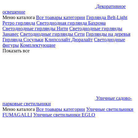
Декоративное
освещение
Меню каталога
Все тоавары категории
Гирлянда Belt-Light
Ретро гирлянда
Светодиодная гирлянда Бахрома
Светодиодные гирлянды Нити
Светодиодные гирлянды
Занавес
Светодиодные гирлянды Сети
Гирлянды на деревья
Гирлянда Сосульки
Клипсолайт
Дюралайт
Светодиодные
фигуры
Комплектующие
Показать все
Уличные садово-
парковые светильники
Меню каталога
Все тоавары категории
Уличные светильники
FUMAGALLI
Уличные светильники EGLO