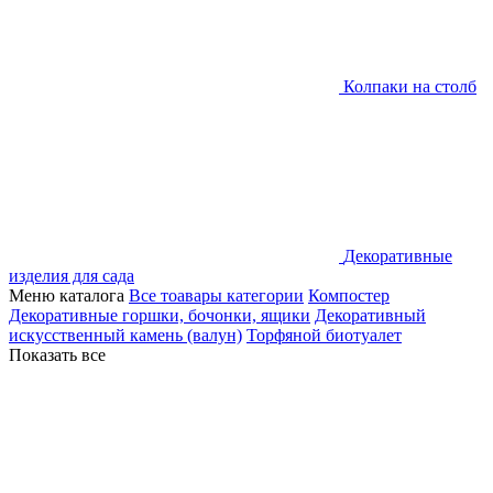
Колпаки на столб
Декоративные
изделия для сада
Меню каталога
Все тоавары категории
Компостер
Декоративные горшки, бочонки, ящики
Декоративный
искусственный камень (валун)
Торфяной биотуалет
Показать все