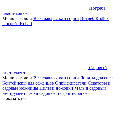
Погреба
пластиковые
Меню каталога
Все тоавары категории
Погреб Rodlex
Погреба Kellari
Садовый
инструмент
Меню каталога
Все тоавары категории
Лопаты для снега
Контейнеры для саженцев
Опрыскиватели
Секаторы и
садовые ножницы
Пилы и ножовки
Малый садовый
инструмент
Тачки садовые и строительные
Показать все