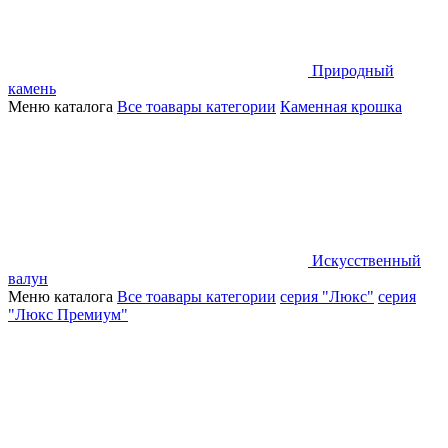
Природный
камень
Меню каталога
Все тоавары категории
Каменная крошка
Искусственный
валун
Меню каталога
Все тоавары категории
серия "Люкс"
серия
"Люкс Премиум"