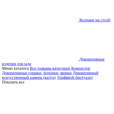
Колпаки на столб
Декоративные
изделия для сада
Меню каталога
Все тоавары категории
Компостер
Декоративные горшки, бочонки, ящики
Декоративный
искусственный камень (валун)
Торфяной биотуалет
Показать все