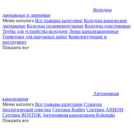
Колодцы
дренажные и ливневые
Меню каталога
Все тоавары категории
Колодцы конические
дренажные
Колодцы полимерпесчаные
Колодцы пластиковые
Трубы для устройства колодцев
Люки канализационные
Герметики для наружных работ
Комплектующие и
инструмент
Показать все
Автономная
канализация
Меню каталога
Все тоавары категории
Станции
биологической очистки
Септики Rodlex
Септики АНИОН
Септики ROSTOK
Автономная канализация Kolomaki
Показать все