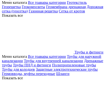
Меню каталога
Все тоавары категории
Геотекстиль
Георешетка
Геокомпозиты
Геомембрана дренажная
Дорожная
сетка (геосетка)
Газонная решетка
Сетка от кротов
Показать все
Трубы и фитинги
Меню каталога
Все тоавары категории
Трубы для наружной
канализации
Трубы для внутренней канализации
Дренажные
трубы
Трубы ПНД и фитинги
Полипропиленовые трубы
Трубы для колодцев
Защитные электротехнические трубы
Гермовводы, муфты переходные
Шланги
Показать все