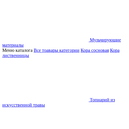
Мульчирующие
материалы
Меню каталога
Все тоавары категории
Кора сосновая
Кора
лиственницы
Топиарий из
искусственной травы