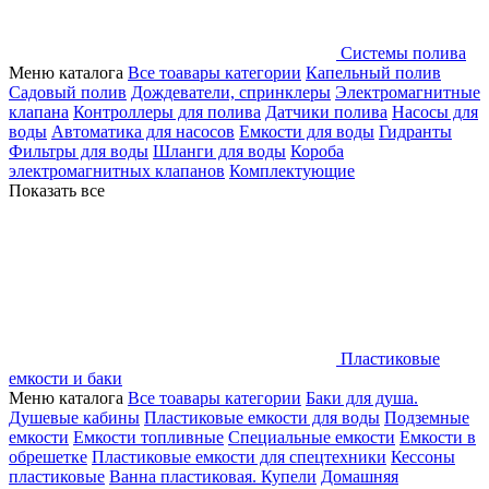
Системы полива
Меню каталога
Все тоавары категории
Капельный полив
Садовый полив
Дождеватели, спринклеры
Электромагнитные
клапана
Контроллеры для полива
Датчики полива
Насосы для
воды
Автоматика для насосов
Емкости для воды
Гидранты
Фильтры для воды
Шланги для воды
Короба
электромагнитных клапанов
Комплектующие
Показать все
Пластиковые
емкости и баки
Меню каталога
Все тоавары категории
Баки для душа.
Душевые кабины
Пластиковые емкости для воды
Подземные
емкости
Емкости топливные
Специальные емкости
Емкости в
обрешетке
Пластиковые емкости для спецтехники
Кессоны
пластиковые
Ванна пластиковая. Купели
Домашняя