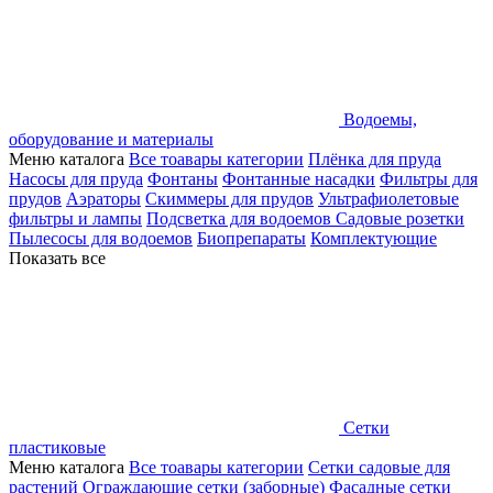
Водоемы,
оборудование и материалы
Меню каталога
Все тоавары категории
Плёнка для пруда
Насосы для пруда
Фонтаны
Фонтанные насадки
Фильтры для
прудов
Аэраторы
Скиммеры для прудов
Ультрафиолетовые
фильтры и лампы
Подсветка для водоемов
Садовые розетки
Пылесосы для водоемов
Биопрепараты
Комплектующие
Показать все
Сетки
пластиковые
Меню каталога
Все тоавары категории
Сетки садовые для
растений
Ограждающие сетки (заборные)
Фасадные сетки