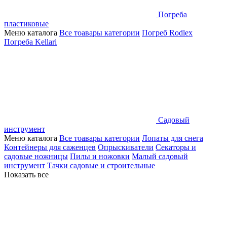
Погреба
пластиковые
Меню каталога
Все тоавары категории
Погреб Rodlex
Погреба Kellari
Садовый
инструмент
Меню каталога
Все тоавары категории
Лопаты для снега
Контейнеры для саженцев
Опрыскиватели
Секаторы и
садовые ножницы
Пилы и ножовки
Малый садовый
инструмент
Тачки садовые и строительные
Показать все