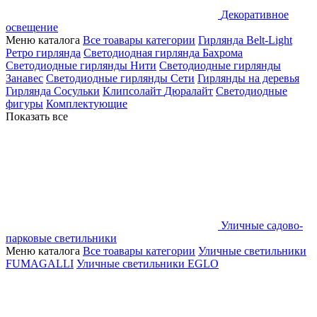
Декоративное
освещение
Меню каталога
Все тоавары категории
Гирлянда Belt-Light
Ретро гирлянда
Светодиодная гирлянда Бахрома
Светодиодные гирлянды Нити
Светодиодные гирлянды
Занавес
Светодиодные гирлянды Сети
Гирлянды на деревья
Гирлянда Сосульки
Клипсолайт
Дюралайт
Светодиодные
фигуры
Комплектующие
Показать все
Уличные садово-
парковые светильники
Меню каталога
Все тоавары категории
Уличные светильники
FUMAGALLI
Уличные светильники EGLO