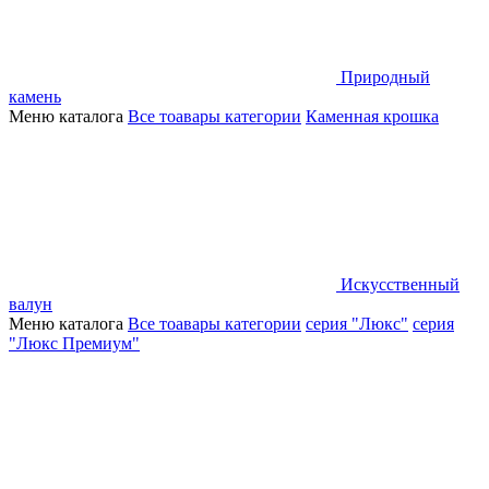
Природный
камень
Меню каталога
Все тоавары категории
Каменная крошка
Искусственный
валун
Меню каталога
Все тоавары категории
серия "Люкс"
серия
"Люкс Премиум"