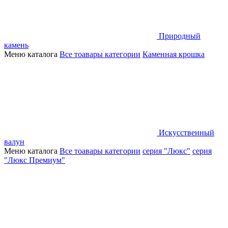
Природный
камень
Меню каталога
Все тоавары категории
Каменная крошка
Искусственный
валун
Меню каталога
Все тоавары категории
серия "Люкс"
серия
"Люкс Премиум"