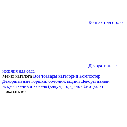
Колпаки на столб
Декоративные
изделия для сада
Меню каталога
Все тоавары категории
Компостер
Декоративные горшки, бочонки, ящики
Декоративный
искусственный камень (валун)
Торфяной биотуалет
Показать все