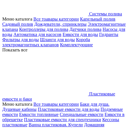
Системы полива
Меню каталога
Все тоавары категории
Капельный полив
Садовый полив
Дождеватели, спринклеры
Электромагнитные
клапана
Контроллеры для полива
Датчики полива
Насосы для
воды
Автоматика для насосов
Емкости для воды
Гидранты
Фильтры для воды
Шланги для воды
Короба
электромагнитных клапанов
Комплектующие
Показать все
Пластиковые
емкости и баки
Меню каталога
Все тоавары категории
Баки для душа.
Душевые кабины
Пластиковые емкости для воды
Подземные
емкости
Емкости топливные
Специальные емкости
Емкости в
обрешетке
Пластиковые емкости для спецтехники
Кессоны
пластиковые
Ванна пластиковая. Купели
Домашняя