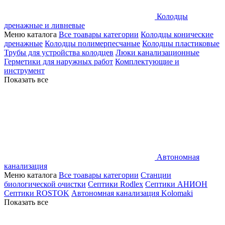
Колодцы
дренажные и ливневые
Меню каталога
Все тоавары категории
Колодцы конические
дренажные
Колодцы полимерпесчаные
Колодцы пластиковые
Трубы для устройства колодцев
Люки канализационные
Герметики для наружных работ
Комплектующие и
инструмент
Показать все
Автономная
канализация
Меню каталога
Все тоавары категории
Станции
биологической очистки
Септики Rodlex
Септики АНИОН
Септики ROSTOK
Автономная канализация Kolomaki
Показать все