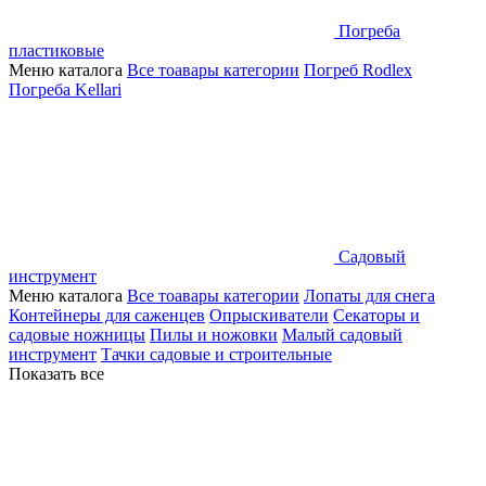
Погреба
пластиковые
Меню каталога
Все тоавары категории
Погреб Rodlex
Погреба Kellari
Садовый
инструмент
Меню каталога
Все тоавары категории
Лопаты для снега
Контейнеры для саженцев
Опрыскиватели
Секаторы и
садовые ножницы
Пилы и ножовки
Малый садовый
инструмент
Тачки садовые и строительные
Показать все