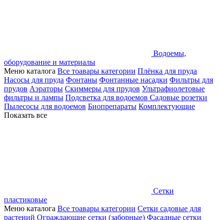
Водоемы,
оборудование и материалы
Меню каталога
Все тоавары категории
Плёнка для пруда
Насосы для пруда
Фонтаны
Фонтанные насадки
Фильтры для
прудов
Аэраторы
Скиммеры для прудов
Ультрафиолетовые
фильтры и лампы
Подсветка для водоемов
Садовые розетки
Пылесосы для водоемов
Биопрепараты
Комплектующие
Показать все
Сетки
пластиковые
Меню каталога
Все тоавары категории
Сетки садовые для
растений
Ограждающие сетки (заборные)
Фасадные сетки