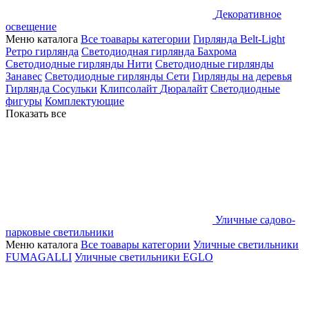
Декоративное
освещение
Меню каталога
Все тоавары категории
Гирлянда Belt-Light
Ретро гирлянда
Светодиодная гирлянда Бахрома
Светодиодные гирлянды Нити
Светодиодные гирлянды
Занавес
Светодиодные гирлянды Сети
Гирлянды на деревья
Гирлянда Сосульки
Клипсолайт
Дюралайт
Светодиодные
фигуры
Комплектующие
Показать все
Уличные садово-
парковые светильники
Меню каталога
Все тоавары категории
Уличные светильники
FUMAGALLI
Уличные светильники EGLO