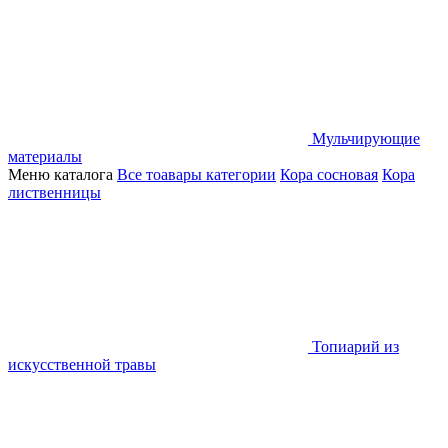
Мульчирующие
материалы
Меню каталога
Все тоавары категории
Кора сосновая
Кора
лиственницы
Топиарий из
искусственной травы