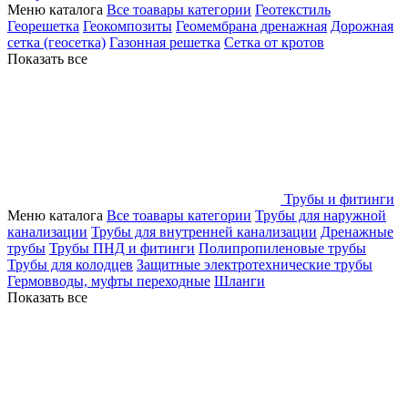
Меню каталога
Все тоавары категории
Геотекстиль
Георешетка
Геокомпозиты
Геомембрана дренажная
Дорожная
сетка (геосетка)
Газонная решетка
Сетка от кротов
Показать все
Трубы и фитинги
Меню каталога
Все тоавары категории
Трубы для наружной
канализации
Трубы для внутренней канализации
Дренажные
трубы
Трубы ПНД и фитинги
Полипропиленовые трубы
Трубы для колодцев
Защитные электротехнические трубы
Гермовводы, муфты переходные
Шланги
Показать все