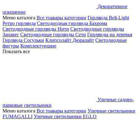
Декоративное
освещение
Меню каталога
Все тоавары категории
Гирлянда Belt-Light
Ретро гирлянда
Светодиодная гирлянда Бахрома
Светодиодные гирлянды Нити
Светодиодные гирлянды
Занавес
Светодиодные гирлянды Сети
Гирлянды на деревья
Гирлянда Сосульки
Клипсолайт
Дюралайт
Светодиодные
фигуры
Комплектующие
Показать все
Уличные садово-
парковые светильники
Меню каталога
Все тоавары категории
Уличные светильники
FUMAGALLI
Уличные светильники EGLO