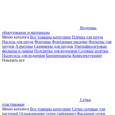
Водоемы,
оборудование и материалы
Меню каталога
Все тоавары категории
Плёнка для пруда
Насосы для пруда
Фонтаны
Фонтанные насадки
Фильтры для
прудов
Аэраторы
Скиммеры для прудов
Ультрафиолетовые
фильтры и лампы
Подсветка для водоемов
Садовые розетки
Пылесосы для водоемов
Биопрепараты
Комплектующие
Показать все
Сетки
пластиковые
Меню каталога
Все тоавары категории
Сетки садовые для
растений
Ограждающие сетки (заборные)
Фасадные сетки