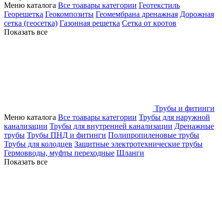
Меню каталога
Все тоавары категории
Геотекстиль
Георешетка
Геокомпозиты
Геомембрана дренажная
Дорожная
сетка (геосетка)
Газонная решетка
Сетка от кротов
Показать все
Трубы и фитинги
Меню каталога
Все тоавары категории
Трубы для наружной
канализации
Трубы для внутренней канализации
Дренажные
трубы
Трубы ПНД и фитинги
Полипропиленовые трубы
Трубы для колодцев
Защитные электротехнические трубы
Гермовводы, муфты переходные
Шланги
Показать все