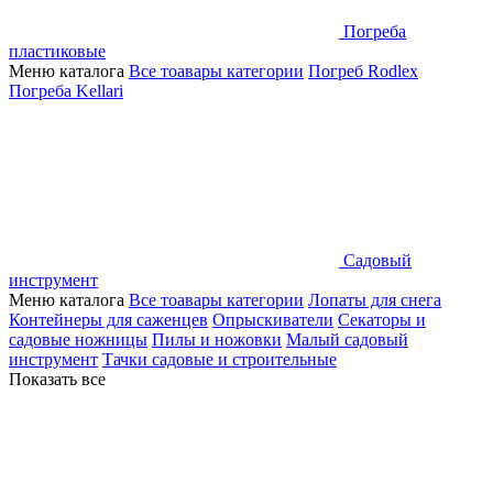
Погреба
пластиковые
Меню каталога
Все тоавары категории
Погреб Rodlex
Погреба Kellari
Садовый
инструмент
Меню каталога
Все тоавары категории
Лопаты для снега
Контейнеры для саженцев
Опрыскиватели
Секаторы и
садовые ножницы
Пилы и ножовки
Малый садовый
инструмент
Тачки садовые и строительные
Показать все