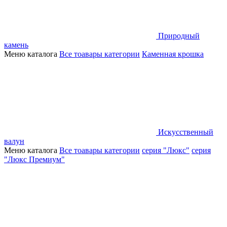
Природный
камень
Меню каталога
Все тоавары категории
Каменная крошка
Искусственный
валун
Меню каталога
Все тоавары категории
серия "Люкс"
серия
"Люкс Премиум"