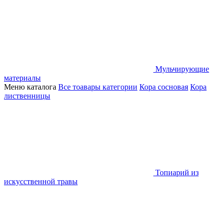
Мульчирующие
материалы
Меню каталога
Все тоавары категории
Кора сосновая
Кора
лиственницы
Топиарий из
искусственной травы