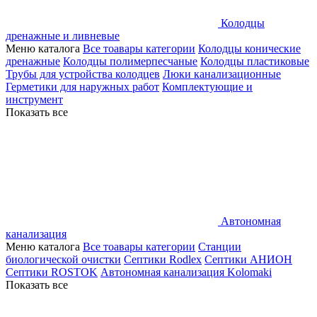
Колодцы
дренажные и ливневые
Меню каталога
Все тоавары категории
Колодцы конические
дренажные
Колодцы полимерпесчаные
Колодцы пластиковые
Трубы для устройства колодцев
Люки канализационные
Герметики для наружных работ
Комплектующие и
инструмент
Показать все
Автономная
канализация
Меню каталога
Все тоавары категории
Станции
биологической очистки
Септики Rodlex
Септики АНИОН
Септики ROSTOK
Автономная канализация Kolomaki
Показать все