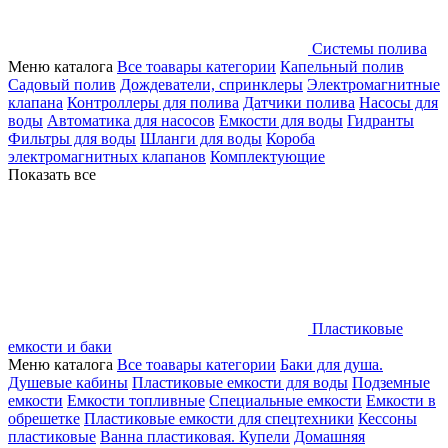
Системы полива
Меню каталога
Все тоавары категории
Капельный полив
Садовый полив
Дождеватели, спринклеры
Электромагнитные
клапана
Контроллеры для полива
Датчики полива
Насосы для
воды
Автоматика для насосов
Емкости для воды
Гидранты
Фильтры для воды
Шланги для воды
Короба
электромагнитных клапанов
Комплектующие
Показать все
Пластиковые
емкости и баки
Меню каталога
Все тоавары категории
Баки для душа.
Душевые кабины
Пластиковые емкости для воды
Подземные
емкости
Емкости топливные
Специальные емкости
Емкости в
обрешетке
Пластиковые емкости для спецтехники
Кессоны
пластиковые
Ванна пластиковая. Купели
Домашняя