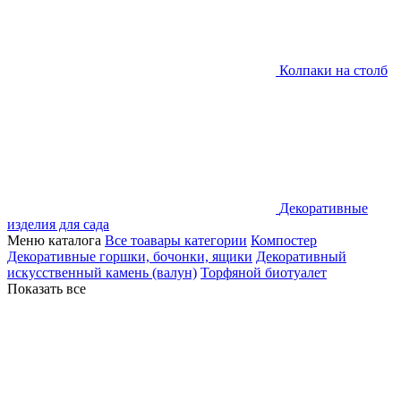
Колпаки на столб
Декоративные
изделия для сада
Меню каталога
Все тоавары категории
Компостер
Декоративные горшки, бочонки, ящики
Декоративный
искусственный камень (валун)
Торфяной биотуалет
Показать все