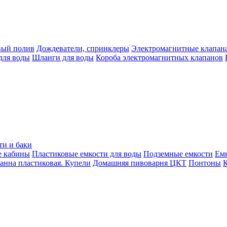
вый полив
Дождеватели, спринклеры
Электромагнитные клапан
для воды
Шланги для воды
Короба электромагнитных клапанов
ти и баки
е кабины
Пластиковые емкости для воды
Подземные емкости
Ем
анна пластиковая. Купели
Домашняя пивоварня ЦКТ
Понтоны
К