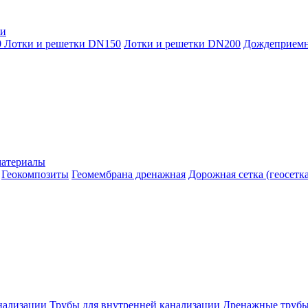
ки
0
Лотки и решетки DN150
Лотки и решетки DN200
Дождеприем
материалы
Геокомпозиты
Геомембрана дренажная
Дорожная сетка (геосетка
нализации
Трубы для внутренней канализации
Дренажные труб