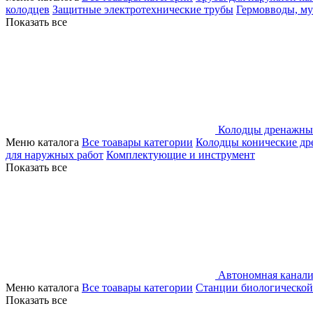
колодцев
Защитные электротехнические трубы
Гермовводы, м
Показать все
Колодцы дренажны
Меню каталога
Все тоавары категории
Колодцы конические д
для наружных работ
Комплектующие и инструмент
Показать все
Автономная канали
Меню каталога
Все тоавары категории
Станции биологической
Показать все