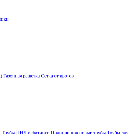
ники
)
Газонная решетка
Сетка от кротов
ы
Трубы ПНД и фитинги
Полипропиленовые трубы
Трубы для