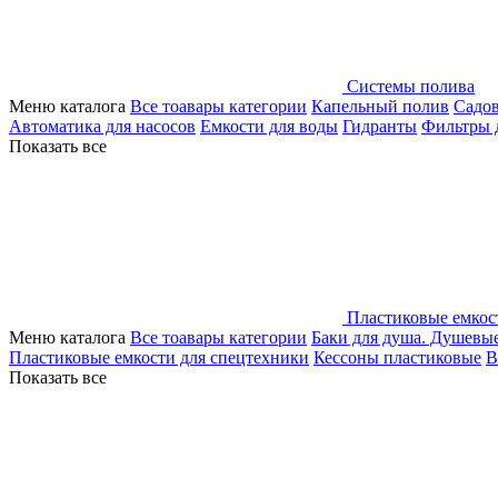
Системы полива
Меню каталога
Все тоавары категории
Капельный полив
Садо
Автоматика для насосов
Емкости для воды
Гидранты
Фильтры 
Показать все
Пластиковые емкос
Меню каталога
Все тоавары категории
Баки для душа. Душевы
Пластиковые емкости для спецтехники
Кессоны пластиковые
В
Показать все