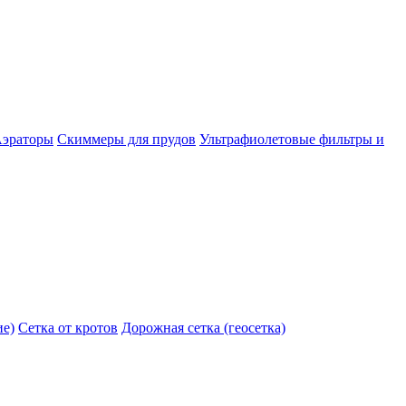
эраторы
Скиммеры для прудов
Ультрафиолетовые фильтры и
ие)
Сетка от кротов
Дорожная сетка (геосетка)