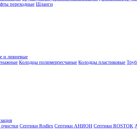
уфты переходные
Шланги
е и ливневые
ренажные
Колодцы полимерпесчаные
Колодцы пластиковые
Труб
зация
 очистки
Септики Rodlex
Септики АНИОН
Септики ROSTOK
А