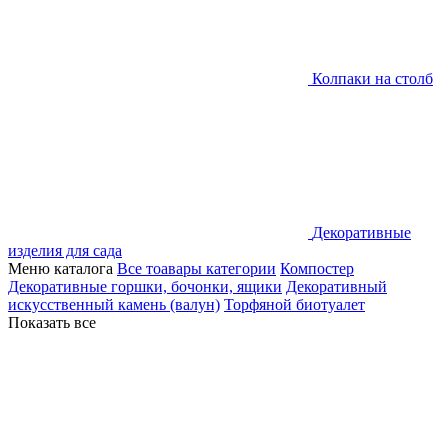
Колпаки на столб
Декоративные
изделия для сада
Меню каталога
Все тоавары категории
Компостер
Декоративные горшки, бочонки, ящики
Декоративный
искусственный камень (валун)
Торфяной биотуалет
Показать все