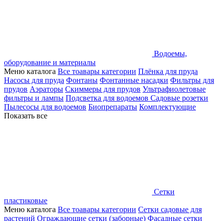
Водоемы,
оборудование и материалы
Меню каталога
Все тоавары категории
Плёнка для пруда
Насосы для пруда
Фонтаны
Фонтанные насадки
Фильтры для
прудов
Аэраторы
Скиммеры для прудов
Ультрафиолетовые
фильтры и лампы
Подсветка для водоемов
Садовые розетки
Пылесосы для водоемов
Биопрепараты
Комплектующие
Показать все
Сетки
пластиковые
Меню каталога
Все тоавары категории
Сетки садовые для
растений
Ограждающие сетки (заборные)
Фасадные сетки