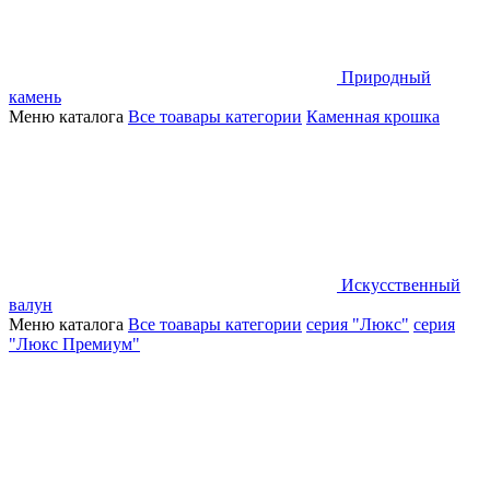
Природный
камень
Меню каталога
Все тоавары категории
Каменная крошка
Искусственный
валун
Меню каталога
Все тоавары категории
серия "Люкс"
серия
"Люкс Премиум"