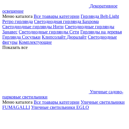
Декоративное
освещение
Меню каталога
Все тоавары категории
Гирлянда Belt-Light
Ретро гирлянда
Светодиодная гирлянда Бахрома
Светодиодные гирлянды Нити
Светодиодные гирлянды
Занавес
Светодиодные гирлянды Сети
Гирлянды на деревья
Гирлянда Сосульки
Клипсолайт
Дюралайт
Светодиодные
фигуры
Комплектующие
Показать все
Уличные садово-
парковые светильники
Меню каталога
Все тоавары категории
Уличные светильники
FUMAGALLI
Уличные светильники EGLO