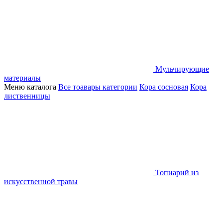
Мульчирующие
материалы
Меню каталога
Все тоавары категории
Кора сосновая
Кора
лиственницы
Топиарий из
искусственной травы