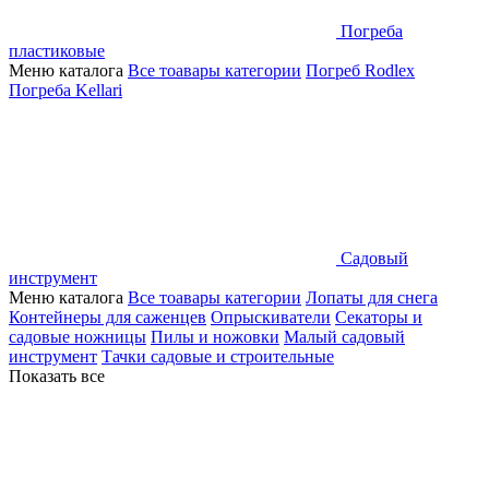
Погреба
пластиковые
Меню каталога
Все тоавары категории
Погреб Rodlex
Погреба Kellari
Садовый
инструмент
Меню каталога
Все тоавары категории
Лопаты для снега
Контейнеры для саженцев
Опрыскиватели
Секаторы и
садовые ножницы
Пилы и ножовки
Малый садовый
инструмент
Тачки садовые и строительные
Показать все