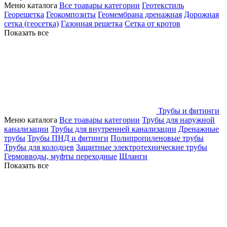
Меню каталога
Все тоавары категории
Геотекстиль
Георешетка
Геокомпозиты
Геомембрана дренажная
Дорожная
сетка (геосетка)
Газонная решетка
Сетка от кротов
Показать все
Трубы и фитинги
Меню каталога
Все тоавары категории
Трубы для наружной
канализации
Трубы для внутренней канализации
Дренажные
трубы
Трубы ПНД и фитинги
Полипропиленовые трубы
Трубы для колодцев
Защитные электротехнические трубы
Гермовводы, муфты переходные
Шланги
Показать все