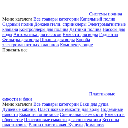
Системы полива
Меню каталога
Все тоавары категории
Капельный полив
Садовый полив
Дождеватели, спринклеры
Электромагнитные
клапана
Контроллеры для полива
Датчики полива
Насосы для
воды
Автоматика для насосов
Емкости для воды
Гидранты
Фильтры для воды
Шланги для воды
Короба
электромагнитных клапанов
Комплектующие
Показать все
Пластиковые
емкости и баки
Меню каталога
Все тоавары категории
Баки для душа.
Душевые кабины
Пластиковые емкости для воды
Подземные
емкости
Емкости топливные
Специальные емкости
Емкости в
обрешетке
Пластиковые емкости для спецтехники
Кессоны
пластиковые
Ванна пластиковая. Купели
Домашняя