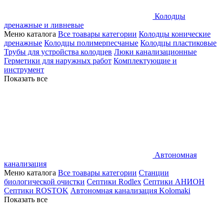
Колодцы
дренажные и ливневые
Меню каталога
Все тоавары категории
Колодцы конические
дренажные
Колодцы полимерпесчаные
Колодцы пластиковые
Трубы для устройства колодцев
Люки канализационные
Герметики для наружных работ
Комплектующие и
инструмент
Показать все
Автономная
канализация
Меню каталога
Все тоавары категории
Станции
биологической очистки
Септики Rodlex
Септики АНИОН
Септики ROSTOK
Автономная канализация Kolomaki
Показать все