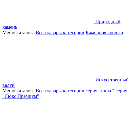
Природный
камень
Меню каталога
Все тоавары категории
Каменная крошка
Искусственный
валун
Меню каталога
Все тоавары категории
серия "Люкс"
серия
"Люкс Премиум"