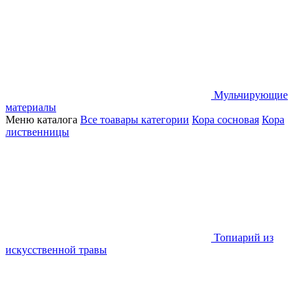
Мульчирующие
материалы
Меню каталога
Все тоавары категории
Кора сосновая
Кора
лиственницы
Топиарий из
искусственной травы