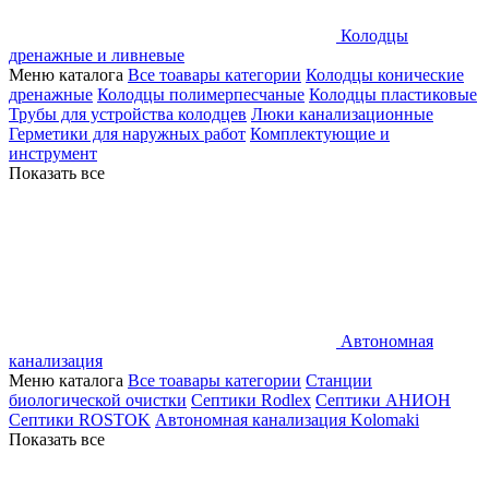
Колодцы
дренажные и ливневые
Меню каталога
Все тоавары категории
Колодцы конические
дренажные
Колодцы полимерпесчаные
Колодцы пластиковые
Трубы для устройства колодцев
Люки канализационные
Герметики для наружных работ
Комплектующие и
инструмент
Показать все
Автономная
канализация
Меню каталога
Все тоавары категории
Станции
биологической очистки
Септики Rodlex
Септики АНИОН
Септики ROSTOK
Автономная канализация Kolomaki
Показать все