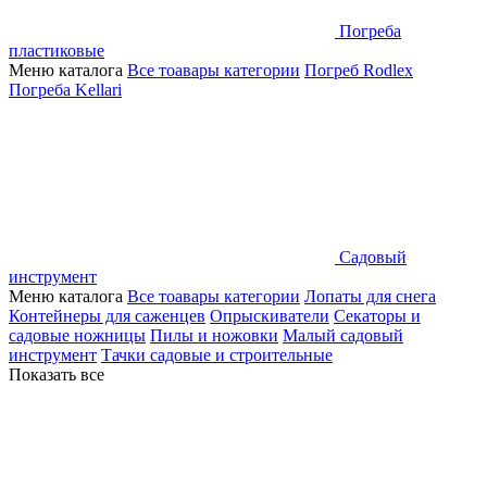
Погреба
пластиковые
Меню каталога
Все тоавары категории
Погреб Rodlex
Погреба Kellari
Садовый
инструмент
Меню каталога
Все тоавары категории
Лопаты для снега
Контейнеры для саженцев
Опрыскиватели
Секаторы и
садовые ножницы
Пилы и ножовки
Малый садовый
инструмент
Тачки садовые и строительные
Показать все