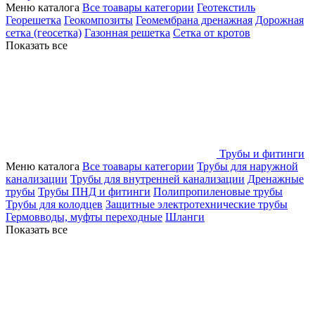
Меню каталога
Все тоавары категории
Геотекстиль
Георешетка
Геокомпозиты
Геомембрана дренажная
Дорожная
сетка (геосетка)
Газонная решетка
Сетка от кротов
Показать все
Трубы и фитинги
Меню каталога
Все тоавары категории
Трубы для наружной
канализации
Трубы для внутренней канализации
Дренажные
трубы
Трубы ПНД и фитинги
Полипропиленовые трубы
Трубы для колодцев
Защитные электротехнические трубы
Гермовводы, муфты переходные
Шланги
Показать все