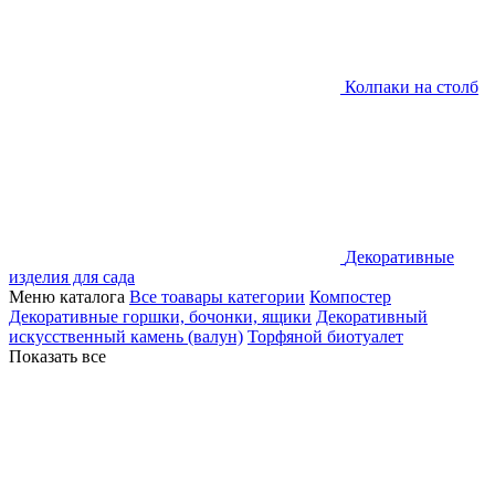
Колпаки на столб
Декоративные
изделия для сада
Меню каталога
Все тоавары категории
Компостер
Декоративные горшки, бочонки, ящики
Декоративный
искусственный камень (валун)
Торфяной биотуалет
Показать все