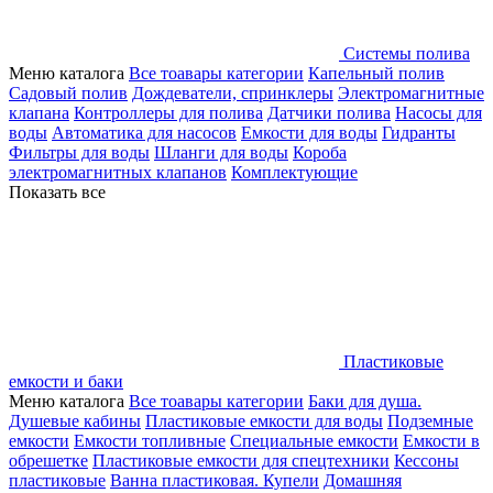
Системы полива
Меню каталога
Все тоавары категории
Капельный полив
Садовый полив
Дождеватели, спринклеры
Электромагнитные
клапана
Контроллеры для полива
Датчики полива
Насосы для
воды
Автоматика для насосов
Емкости для воды
Гидранты
Фильтры для воды
Шланги для воды
Короба
электромагнитных клапанов
Комплектующие
Показать все
Пластиковые
емкости и баки
Меню каталога
Все тоавары категории
Баки для душа.
Душевые кабины
Пластиковые емкости для воды
Подземные
емкости
Емкости топливные
Специальные емкости
Емкости в
обрешетке
Пластиковые емкости для спецтехники
Кессоны
пластиковые
Ванна пластиковая. Купели
Домашняя