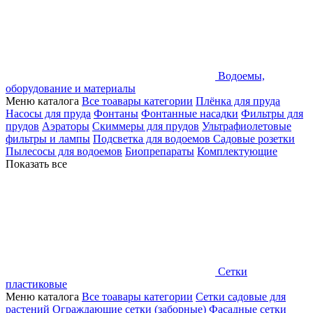
Водоемы,
оборудование и материалы
Меню каталога
Все тоавары категории
Плёнка для пруда
Насосы для пруда
Фонтаны
Фонтанные насадки
Фильтры для
прудов
Аэраторы
Скиммеры для прудов
Ультрафиолетовые
фильтры и лампы
Подсветка для водоемов
Садовые розетки
Пылесосы для водоемов
Биопрепараты
Комплектующие
Показать все
Сетки
пластиковые
Меню каталога
Все тоавары категории
Сетки садовые для
растений
Ограждающие сетки (заборные)
Фасадные сетки