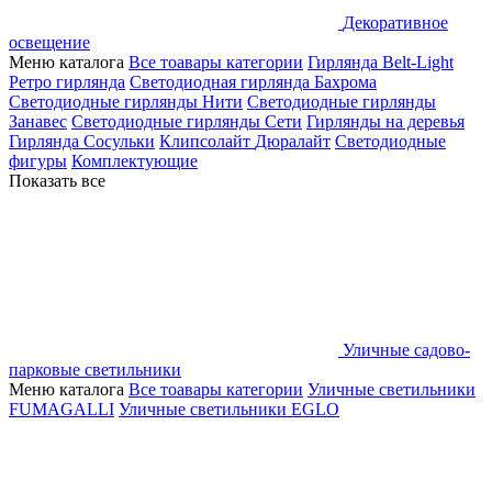
Декоративное
освещение
Меню каталога
Все тоавары категории
Гирлянда Belt-Light
Ретро гирлянда
Светодиодная гирлянда Бахрома
Светодиодные гирлянды Нити
Светодиодные гирлянды
Занавес
Светодиодные гирлянды Сети
Гирлянды на деревья
Гирлянда Сосульки
Клипсолайт
Дюралайт
Светодиодные
фигуры
Комплектующие
Показать все
Уличные садово-
парковые светильники
Меню каталога
Все тоавары категории
Уличные светильники
FUMAGALLI
Уличные светильники EGLO